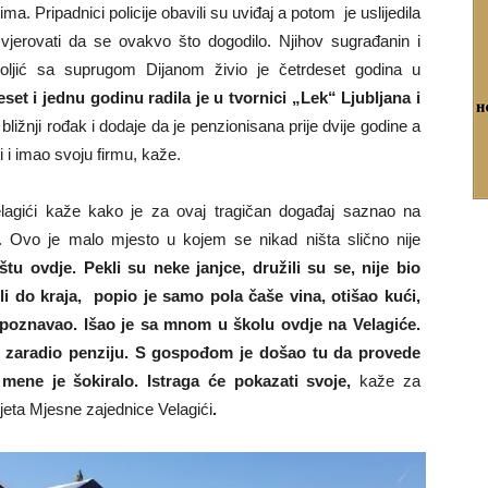
. Pripadnici policije obavili su uviđaj a potom je uslijedila
 vjerovati da se ovakvo što dogodilo. Njihov sugrađanin i
oljić sa suprugom Dijanom živio je četrdeset godina u
et i jednu godinu radila je u tvornici „Lek“ Ljubljana i
ližnji rođak i dodaje da je penzionisana prije dvije godine a
ni i imao svoju firmu, kaže.
lagići kaže kako je za ovaj tragičan događaj saznao na
lo. Ovo je malo mjesto u kojem se nikad ništa slično nije
štu ovdje. Pekli su neke janjce, družili su se, nije bio
li do kraja, popio je samo pola čaše vina, otišao kući,
 poznavao. Išao je sa mnom u školu ovdje na Velagiće.
o i zaradio penziju. S gospođom je došao tu da provede
ene je šokiralo. Istraga će pokazati svoje,
kaže za
eta Mjesne zajednice Velagići
.