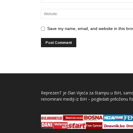
Save my name, email, and website in this bro
ReprezenT je član Vijeća za štampu u BiH, samor
renomirani mediji iz BiH – pogledati priloženu fo