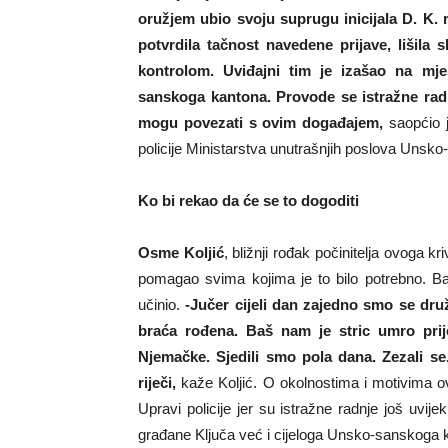
oružjem ubio svoju suprugu inicijala D. K. r
potvrdila tačnost navedene prijave, lišila
kontrolom. Uviđajni tim je izašao na mj
sanskoga kantona. Provode se istražne radnj
mogu povezati s ovim događajem,
saopćio 
policije Ministarstva unutrašnjih poslova Unsk
Ko bi rekao da će se to dogoditi
Osme Koljić
, bližnji rođak počinitelja ovoga 
pomagao svima kojima je to bilo potrebno. Ba
učinio.
-Jučer cijeli dan zajedno smo se druž
braća rođena. Baš nam je stric umro prij
Njemačke. Sjedili smo pola dana. Zezali 
riječi,
kaže Koljić. O okolnostima i motivima ov
Upravi policije jer su istražne radnje još uvi
građane Ključa već i cijeloga Unsko-sanskoga 