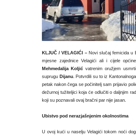
KLJUČ / VELAGIĆI –
Novi slučaj femicida u 
mjesne zajednice Velagići ali i cijele općin
Mehmedalija Koljić
vatrenim oružjem usmrtio
suprugu
Dijanu
. Potvrdili su to iz Kantonalnog
petak nakon čega se počinitelj sam prijavio poli
dežurnoj tužiteljici koja će odlučiti o daljnjim
koji su poznavali ovaj bračni par nije jasan.
Ubistvo pod nerazjašnjenim okolnostima
U ovoj kući u naselju Velagići tokom noći dog