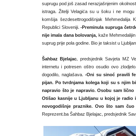
suprugu pod još zasad nerazjašnjenim okolnostima
istraga. Žitelji Velagića su u šoku i ne mogu
komšija šezdesettrogodišnjak Mehmedalija K
Republici Sloveniji.
-Preminula supruga četrdes
nije imala dana bolovanja,
kaže Mehmedalijin b
suprug prije pola godine. Bio je taksist u Ljublja
Šahbaz Bjelajac
, predsjednik Savjeta MZ Ve
internetu i potresen oštro osudio ovo zlodje
dogodilo, naglašava.
-Oni su sinoć pravili fe
pijan. Po tvrdnjama kolega koji su s njim bi
napravio što je napravio. Osobu sam lično
Otišao kasnije u Ljubljanu u kojoj je radi
novogodišnje praznike. Ovo što sam čuo m
Reprezent.ba Šahbaz Bjelajac, predsjednik Savj