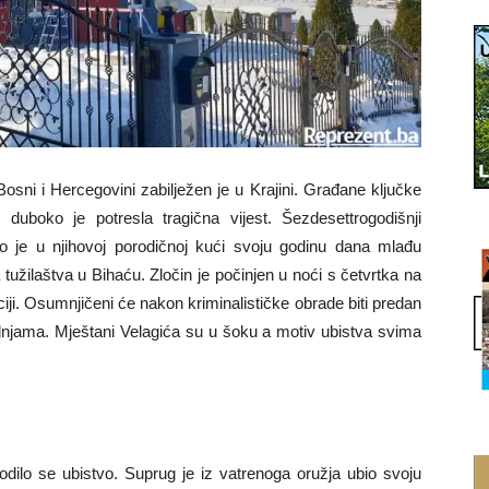
Bosni i Hercegovini zabilježen je u Krajini. Građane ključke
e duboko je potresla tragična vijest. Šezdesettrogodišnji
 je u njihovoj porodičnoj kući svoju godinu dana mlađu
a tužilaštva u Bihaću. Zločin je počinjen u noći s četvrtka na
ciji. Osumnjičeni će nakon kriminalističke obrade biti predan
 radnjama. Mještani Velagića su u šoku a motiv ubistva svima
odilo se ubistvo. Suprug je iz vatrenoga oružja ubio svoju