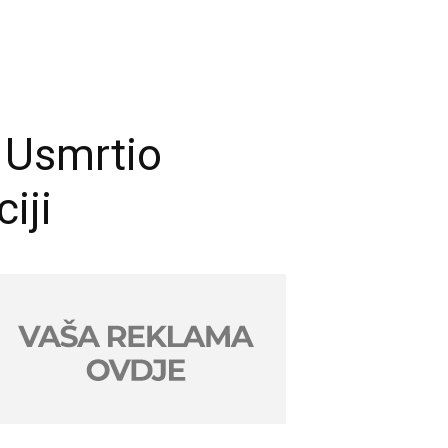
 Usmrtio
iji