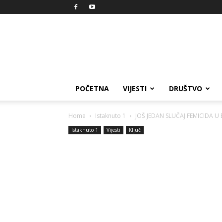
Reprezent
POČETNA
VIJESTI
DRUŠTVO
Home
Istaknuto 1
JOŠ JEDAN SLUČAJ FEMICIDA U B
Istaknuto 1
Vijesti
Ključ