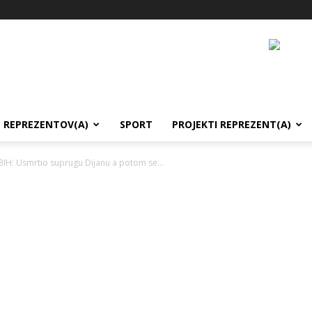
REPREZENTOV(A)
SPORT
PROJEKTI REPREZENT(A)
IH: Usmrtio suprugu Dijanu a potom se...