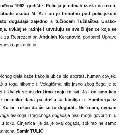
ođena 1962. godište. Policija je odmah izašla na teren,
 slobode osobu M. K. i on je trenutno pod policijskom
esto događaja zajedno s tužiocem Tužilaštva Unsko-
e, uviđajne radnje i utvrđuju se sve činjenice koje se
je za Reprezent.ba
Abdulah Keranović
, portparol Uprave
o-sanskoga kantona.
krivičnog djela kaže kako je ubica bio sportaš, human čovjek,
š s toga nikome u Velagićima nije jasno zbog čega je to
ili. Uvijek se mi družimo znaju to svi. Ja i on smo kao
e nekoliko dana pa došla ta familija iz Hamburga iz
se. Ko bi rekao da će se to dogoditi. Ne znam, nemam
oga teškoga i tragičnoga događaja nisu mogli govoriti ni u
jek u toku. Činjenica je da je ovaj događaj šokirao ne samo
kantona.
Samir TULIĆ