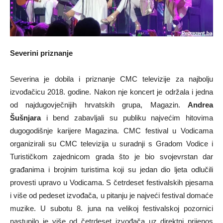
Severini priznanje
Severina je dobila i priznanje CMC televizije za najbolju
izvođačicu 2018. godine. Nakon nje koncert je održala i jedna
od najdugovječnijih hrvatskih grupa, Magazin.
Andrea
Šušnjara
i bend zabavljali su publiku najvećim hitovima
dugogodišnje karijere Magazina. CMC festival u Vodicama
organizirali su CMC televizija u suradnji s Gradom Vodice i
Turističkom zajednicom grada što je bio svojevrstan dar
građanima i brojnim turistima koji su jedan dio ljeta odlučili
provesti upravo u Vodicama. S četrdeset festivalskih pjesama
i više od pedeset izvođača, u pitanju je najveći festival domaće
muzike. U subotu 8. juna na velikoj festivalskoj pozornici
nastupilo je više od četrdeset izvođača uz direktni prijenos