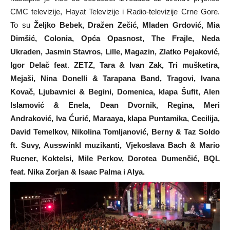
CMC televizije, Hayat Televizije i Radio-televizije Crne Gore.
To su
Željko Bebek, Dražen Zečić, Mladen Grdović, Mia
Dimšić, Colonia, Opća Opasnost, The Frajle, Neda
Ukraden, Jasmin Stavros, Lille, Magazin, Zlatko Pejaković,
Igor Delač feat
.
ZETZ, Tara & Ivan Zak, Tri mušketira,
Mejaši, Nina Donelli & Tarapana Band, Tragovi, Ivana
Kovač, Ljubavnici & Begini, Domenica, klapa Šufit, Alen
Islamović & Enela, Dean Dvornik, Regina, Meri
Andraković, Iva Ćurić, Maraaya, klapa Puntamika, Cecilija,
David Temelkov, Nikolina Tomljanović, Berny & Taz Soldo
ft. Suvy, Ausswinkl muzikanti, Vjekoslava Bach & Mario
Rucner, Koktelsi, Mile Perkov, Dorotea Dumenčić, BQL
feat. Nika Zorjan & Isaac Palma i Alya.