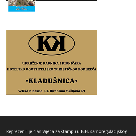
ReprezenT je član Vijeća za štampu u BiH, samoregulacijskog