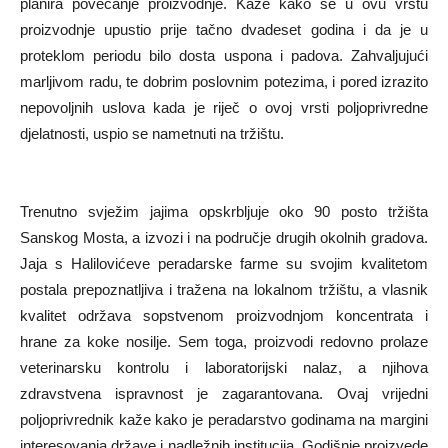
planira povećanje proizvodnje. Kaže kako se u ovu vrstu
proizvodnje upustio prije tačno dvadeset godina i da je u
proteklom periodu bilo dosta uspona i padova. Zahvaljujući
marljivom radu, te dobrim poslovnim potezima, i pored izrazito
nepovoljnih uslova kada je riječ o ovoj vrsti poljoprivredne
djelatnosti, uspio se nametnuti na tržištu.
Trenutno svježim jajima opskrbljuje oko 90 posto tržišta
Sanskog Mosta, a izvozi i na područje drugih okolnih gradova.
Jaja s Halilovićeve peradarske farme su svojim kvalitetom
postala prepoznatljiva i tražena na lokalnom tržištu, a vlasnik
kvalitet održava sopstvenom proizvodnjom koncentrata i
hrane za koke nosilje. Sem toga, proizvodi redovno prolaze
veterinarsku kontrolu i laboratorijski nalaz, a njihova
zdravstvena ispravnost je zagarantovana. Ovaj vrijedni
poljoprivrednik kaže kako je peradarstvo godinama na margini
interesovanja države i nadležnih institucija. Godišnje proizvede