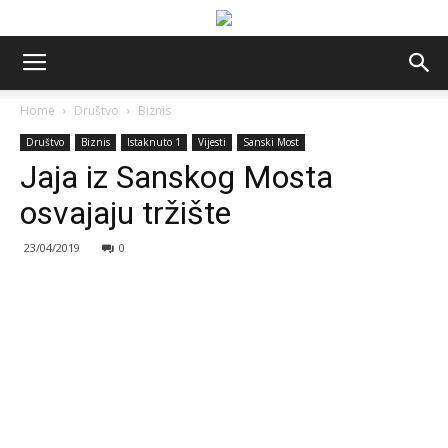
Home
Društvo
Biznis
Društvo
Biznis
Istaknuto 1
Vijesti
Sanski Most
Jaja iz Sanskog Mosta
osvajaju tržište
23/04/2019
0