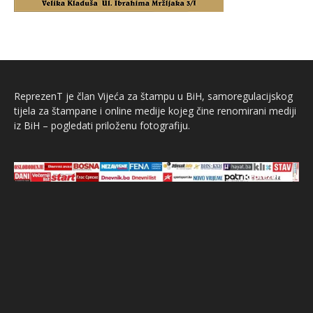
ReprezenT je član Vijeća za štampu u BiH, samoregulacijskog
tijela za štampane i online medije kojeg čine renomirani mediji
iz BiH – pogledati priloženu fotografiju.