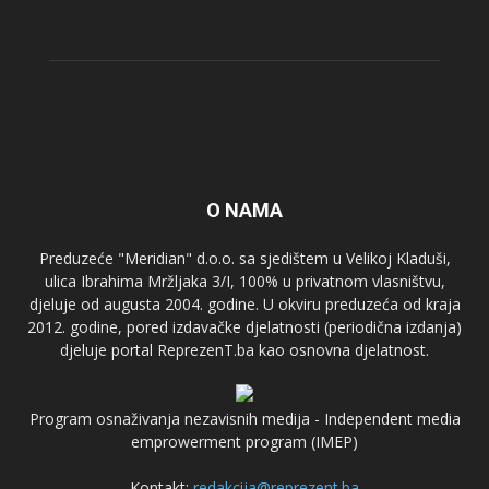
O NAMA
Preduzeće "Meridian" d.o.o. sa sjedištem u Velikoj Kladuši,
ulica Ibrahima Mržljaka 3/I, 100% u privatnom vlasništvu,
djeluje od augusta 2004. godine. U okviru preduzeća od kraja
2012. godine, pored izdavačke djelatnosti (periodična izdanja)
djeluje portal ReprezenT.ba kao osnovna djelatnost.
Program osnaživanja nezavisnih medija - Independent media
emprowerment program (IMEP)
Kontakt:
redakcija@reprezent.ba