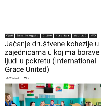
Vijesti
Bosna i Hercegovina
Društvo
Humanizam
Istaknuto 2
NVO
Jačanje društvene kohezije u
zajednicama u kojima borave
ljudi u pokretu (International
Grace United)
08/04/2022
0