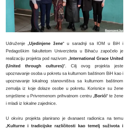
Udruženje „
Ujedinjene žene
“ u saradnji sa IOM u BiH i
Pedagoškim fakultetom Univerziteta u Bihaću započelo je
realizaciju projekta pod nazivom „
International Grace United
(United through cultures)
“. Cilj ovog projekta jeste
upoznavanje osoba u pokretu sa kulturnom baštinom BiH kao i
upoznavanje lokalnog stanovništva sa kulturnom baštinom
zemalja iz koje dolaze osobe u pokretu. Korisnice su žene
smještene u Privremenom prihvatnom centru „
Borići
“ te žene
i mladi iz lokalne zajednice.
U okviru projekta planirano je dvanaest radionica na temu
„
Kulturne i tradicijske različitosti kao temelj suživota i