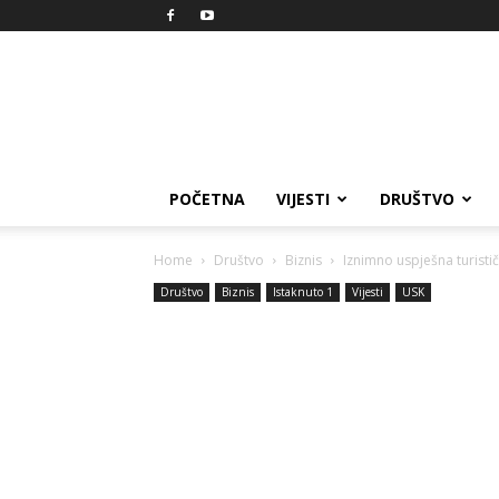
Reprezent
POČETNA
VIJESTI
DRUŠTVO
Home
Društvo
Biznis
Iznimno uspješna turist
Društvo
Biznis
Istaknuto 1
Vijesti
USK