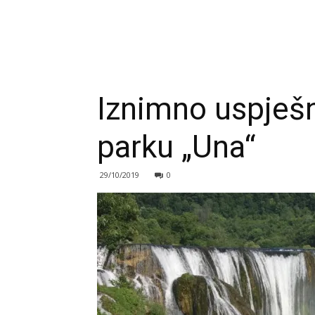
Iznimno uspješn
parku „Una“
29/10/2019
0