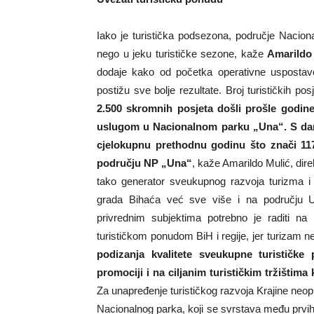
Iako je turistička podsezona, područje Naciona
nego u jeku turističke sezone, kaže
Amarildo
dodaje kako od početka operativne uspostave
postižu sve bolje rezultate. Broj turističkih p
2.500 skromnih posjeta došli prošle godi
uslugom u Nacionalnom parku „Una“. S d
cjelokupnu prethodnu godinu što znači 117
području NP „Una“
, kaže Amarildo Mulić, dir
tako generator sveukupnog razvoja turizma i 
grada Bihaća već sve više i na području U
privrednim subjektima potrebno je raditi na
turističkom ponudom BiH i regije, jer turizam 
podizanja kvalitete sveukupne turističke
promociji i na ciljanim turističkim tržištima 
Za unapređenje turističkog razvoja Krajine neoph
Nacionalnog parka, koji se svrstava među prvi