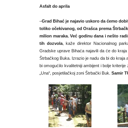
Asfalt do aprila
–
Grad Bihać je najavio uskoro da ćemo dobit
toliko očekivanog, od Orašca prema Štrbačko
milion maraka. Već godinu dana i nešto radi
tih dozvola
, kaže direktor Nacionalnog park
Gradske uprave Bihaća najavili da će do kraja
Štrbačkog Buka. Izrazio je nadu da bi do kraja apr
bi omogućilo kvalitetniji ambijent i bolje kriterij
„Una“, posjetilačkoj zoni Štrbački Buk.
Samir T