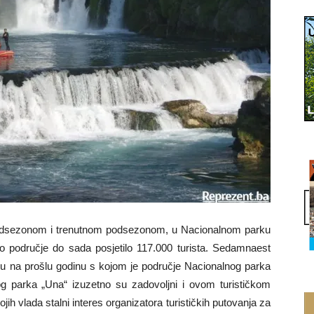
redsezonom i trenutnom podsezonom, u Nacionalnom parku
no područje do sada posjetilo 117.000 turista. Sedamnaest
osu na prošlu godinu s kojom je područje Nacionalnog parka
g parka „Una“ izuzetno su zadovoljni i ovom turističkom
h vlada stalni interes organizatora turističkih putovanja za