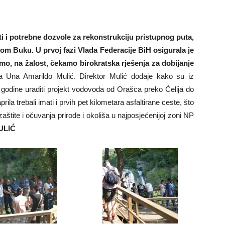
i i potrebne dozvole za rekonstrukciju pristupnog puta,
m Buku. U prvoj fazi Vlada Federacije BiH osigurala je
mo, na žalost, čekamo birokratska rješenja za dobijanje
a Una Amarildo Mulić. Direktor Mulić dodaje kako su iz
 godine uraditi projekt vodovoda od Orašca preko Ćelija do
ila trebali imati i prvih pet kilometara asfaltirane ceste, što
e zaštite i očuvanja prirode i okoliša u najposjećenijoj zoni NP
ULIĆ