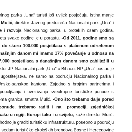
lnog parka „Una“ turisti još uvijek posjećuju, istina manje
 Mulić
, direktor Javnog preduzeća Nacionalni park „Una“ i
 i razvoja Nacionalnog parka, u proteklih osam godina,
osjeta svake godine je u porastu.
-Od 2011. godine smo sa
ne do skoro 100.000 posjetilaca s plaćenom određenom
anašnjim danom mi imamo 17% povećanje u odnosu na
.000 posjetilaca s današnjim danom smo zabilježili u
ektor JP Nacionalni park „Una“ u Bihaću. NP „Una“ postao je
ugostiteljstva, ne samo na području Nacionalnog parka i
nsko-sanskog kantona. Zajedno s brojnim partnerima i
 poboljšanju i uvezivanju sveukupne turističke ponude s
nema granica, smatra Mulić.
-Ono što trebamo dalje pored
 ponude, trebamo raditi i na promociji, zajedničkoj
kako u regiji, Europi tako i u svijetu
, kaže direktor Mulić.
odno je graditi turističku infrastrukturu, posebno u području
h sedam turističko-ekoloških brendova Bosne i Hercegovine