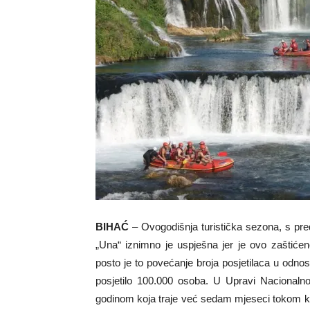
BIHAĆ
– Ovogodišnja turistička sezona, s p
„Una“ iznimno je uspješna jer je ovo zaštiće
posto je to povećanje broja posjetilaca u odn
posjetilo 100.000 osoba. U Upravi Nacionalno
godinom koja traje već sedam mjeseci tokom koji