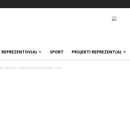
REPREZENTOV(A)
SPORT
PROJEKTI REPREZENT(A)
ička sezona u Nacionalnom parku „Una“