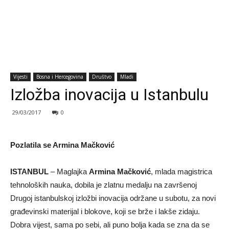
Vijesti
Bosna i Hercegovina
Društvo
Mladi
Izložba inovacija u Istanbulu
29/03/2017
0
Pozlatila se Armina Mačković
ISTANBUL
– Maglajka
Armina Mačković
, mlada magistrica
tehnoloških nauka, dobila je zlatnu medalju na završenoj
Drugoj istanbulskoj izložbi inovacija održane u subotu, za novi
građevinski materijal i blokove, koji se brže i lakše zidaju.
Dobra vijest, sama po sebi, ali puno bolja kada se zna da se