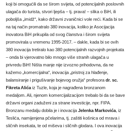
koji bi omogućili da se širom svijeta, od potencijalnih poslovnih
ulagača do turista, stvori ljepša – tj. prava! – slika o BiH, ili
poboljša „imidž“, kako državni zvaničnici vole reći. Kada bi se
na taj način promatralo 380 inovacija, koliko je Asocijacija
inovatora BiH prikupila od svog članstva i širom svijeta
promovirala u vremenu 1995-2017. – dakle, kada bi se ovih
380 inovacija tretiralo kao 380 potencijalnih razvojnih projekata
– onda bi vjerovatno bilo mnogo više stranih ulagača u
privredu BiH! Ništa manje nije izvozno prihodovna, da ne
kažemo „komercijalna“, inovacija „pristroj za hlađenje,
balansiranje i prigušivanje bojevog oružja“ profesora
dr. sc.
Fikreta Alića
iz Tuzle, koja je nagrađena bronzanom
medaljom. Ali, njenom komercijalizacijom trebalo bi da se bave
državni organi zaduženi za strane investicije, npr. FIPA.
Bronzanu medalju dobila je i inovacija
Jelenka Markovića
, iz
Teslića, namijenjena pčelarima, tj. zaštiti košnica od mrava i
sličnih insekata, te od miševa i sličnih glodara. I ova inovacija