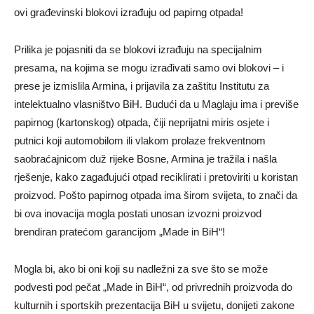
ovi građevinski blokovi izrađuju od papirng otpada!
Prilika je pojasniti da se blokovi izrađuju na specijalnim
presama, na
kojima se mogu izrađivati samo ovi blokovi – i
prese je izmislila Armina, i prijavila za zaštitu Institutu za
intelektualno vlasništvo BiH. Budući da u Maglaju ima i previše
papirnog (kartonskog) otpada, čiji neprijatni miris osjete i
putnici koji automobilom ili vlakom prolaze frekventnom
saobraćajnicom duž rijeke Bosne, Armina je tražila i našla
rješenje, kako zagađujući otpad reciklirati i pretoviriti u koristan
proizvod. Pošto papirnog otpada ima širom svijeta, to znači da
bi ova inovacija mogla postati unosan izvozni proizvod
brendiran pratećom garancijom „Made in BiH“!
Mogla bi, ako bi oni koji su nadležni za sve što se može
podvesti pod pečat „Made in BiH“, od privrednih proizvoda do
kulturnih i sportskih prezentacija BiH u svijetu, donijeti zakone