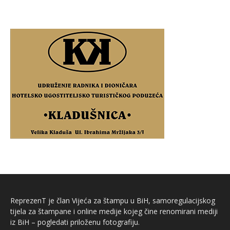
ReprezenT je član Vijeća za štampu u BiH, samoregulacijskog
tijela za štampane i online medije kojeg čine renomirani mediji
iz BiH – pogledati priloženu fotografiju.