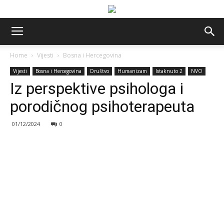
Home
Vijesti
Bosna i Hercegovina
Vijesti
Bosna i Hercegovina
Društvo
Humanizam
Istaknuto 2
NVO
Iz perspektive psihologa i
porodičnog psihoterapeuta
01/12/2024
0