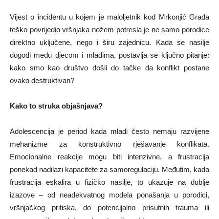
Vijest o incidentu u kojem je maloljetnik kod Mrkonjić Grada
teško povrijedio vršnjaka nožem potresla je ne samo porodice
direktno uključene, nego i širu zajednicu. Kada se nasilje
dogodi među djecom i mladima, postavlja se ključno pitanje:
kako smo kao društvo došli do tačke da konflikt postane
ovako destruktivan?
Kako to struka objašnjava?
Adolescencija je period kada mladi često nemaju razvijene
mehanizme za konstruktivno rješavanje konflikata.
Emocionalne reakcije mogu biti intenzivne, a frustracija
ponekad nadilazi kapacitete za samoregulaciju. Međutim, kada
frustracija eskalira u fizičko nasilje, to ukazuje na dublje
izazove – od neadekvatnog modela ponašanja u porodici,
vršnjačkog pritiska, do potencijalno prisutnih trauma ili