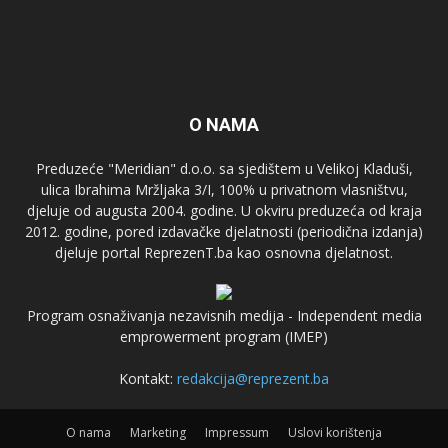
O NAMA
Preduzeće "Meridian" d.o.o. sa sjedištem u Velikoj Kladuši,
ulica Ibrahima Mržljaka 3/I, 100% u privatnom vlasništvu,
djeluje od augusta 2004. godine. U okviru preduzeća od kraja
2012. godine, pored izdavačke djelatnosti (periodična izdanja)
djeluje portal ReprezenT.ba kao osnovna djelatnost.
Program osnaživanja nezavisnih medija - Independent media
emprowerment program (IMEP)
Kontakt:
redakcija@reprezent.ba
O nama
Marketing
Impressum
Uslovi korištenja