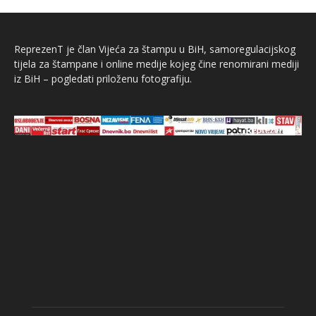
ReprezenT je član Vijeća za štampu u BiH, samoregulacijskog
tijela za štampane i online medije kojeg čine renomirani mediji
iz BiH – pogledati priloženu fotografiju.