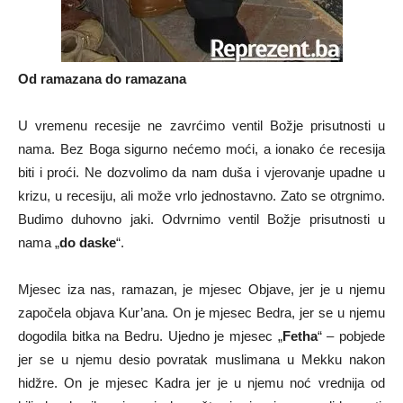
Od ramazana do ramazana
U vremenu recesije ne zavrćimo ventil Božje prisutnosti u
nama. Bez Boga sigurno nećemo moći, a ionako će recesija
biti i proći. Ne dozvolimo da nam duša i vjerovanje upadne u
krizu, u recesiju, ali može vrlo jednostavno. Zato se otrgnimo.
Budimo duhovno jaki. Odvrnimo ventil Božje prisutnosti u
nama „
do daske
“.
Mjesec iza nas, ramazan, je mjesec Objave, jer je u njemu
započela objava Kur’ana. On je mjesec Bedra, jer se u njemu
dogodila bitka na Bedru. Ujedno je mjesec „
Fetha
“ – pobjede
jer se u njemu desio povratak muslimana u Mekku nakon
hidžre. On je mjesec Kadra jer je u njemu noć vrednija od