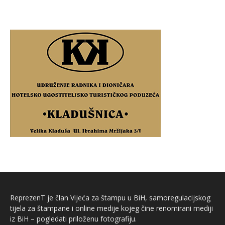
ReprezenT je član Vijeća za štampu u BiH, samoregulacijskog
tijela za štampane i online medije kojeg čine renomirani mediji
iz BiH – pogledati priloženu fotografiju.