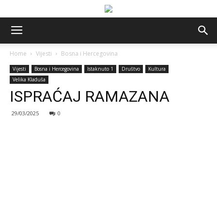
Home
Vijesti
Bosna i Hercegovina
Vijesti
Bosna i Hercegovina
Istaknuto 1
Društvo
Kultura
Velika Kladuša
ISPRAĆAJ RAMAZANA
29/03/2025
0