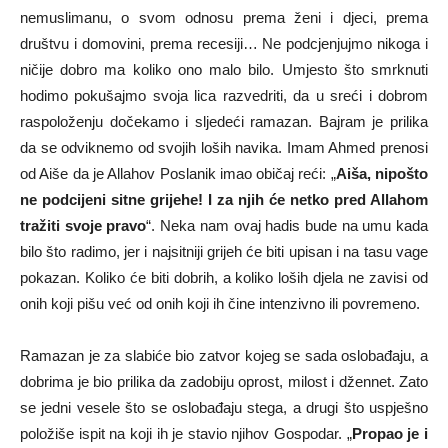
nemuslimanu, o svom odnosu prema ženi i djeci, prema
društvu i domovini, prema recesiji… Ne podcjenjujmo nikoga i
ničije dobro ma koliko ono malo bilo. Umjesto što smrknuti
hodimo pokušajmo svoja lica razvedriti, da u sreći i dobrom
raspoloženju dočekamo i sljedeći ramazan. Bajram je prilika
da se odviknemo od svojih loših navika. Imam Ahmed prenosi
od Aiše da je Allahov Poslanik imao običaj reći: „
Aiša, nipošto
ne podcijeni sitne grijehe! I za njih će netko pred Allahom
tražiti svoje pravo
“. Neka nam ovaj hadis bude na umu kada
bilo što radimo, jer i najsitniji grijeh će biti upisan i na tasu vage
pokazan. Koliko će biti dobrih, a koliko loših djela ne zavisi od
onih koji pišu već od onih koji ih čine intenzivno ili povremeno.
Ramazan je za slabiće bio zatvor kojeg se sada oslobađaju, a
dobrima je bio prilika da zadobiju oprost, milost i džennet. Zato
se jedni vesele što se oslobađaju stega, a drugi što uspješno
položiše ispit na koji ih je stavio njihov Gospodar. „
Propao je i