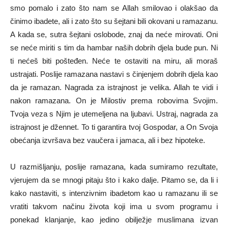
smo pomalo i zato što nam se Allah smilovao i olakšao da
činimo ibadete, ali i zato što su šejtani bili okovani u ramazanu.
A kada se, sutra šejtani oslobode, znaj da neće mirovati. Oni
se neće miriti s tim da hambar naših dobrih djela bude pun. Ni
ti nećeš biti pošteđen. Neće te ostaviti na miru, ali moraš
ustrajati. Poslije ramazana nastavi s činjenjem dobrih djela kao
da je ramazan. Nagrada za istrajnost je velika. Allah te vidi i
nakon ramazana. On je Milostiv prema robovima Svojim.
Tvoja veza s Njim je utemeljena na ljubavi. Ustraj, nagrada za
istrajnost je džennet. To ti garantira tvoj Gospodar, a On Svoja
obećanja izvršava bez vaučera i jamaca, ali i bez hipoteke.
U razmišljanju, poslije ramazana, kada sumiramo rezultate,
vjerujem da se mnogi pitaju što i kako dalje. Pitamo se, da li i
kako nastaviti, s intenzivnim ibadetom kao u ramazanu ili se
vratiti takvom načinu života koji ima u svom programu i
ponekad klanjanje, kao jedino obilježje muslimana izvan