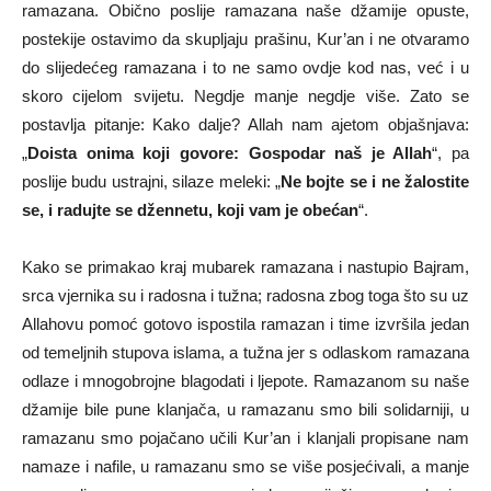
ramazana. Obično poslije ramazana naše džamije opuste,
postekije ostavimo da skupljaju prašinu, Kur’an i ne otvaramo
do slijedećeg ramazana i to ne samo ovdje kod nas, već i u
skoro cijelom svijetu. Negdje manje negdje više. Zato se
postavlja pitanje: Kako dalje? Allah nam ajetom objašnjava:
„
Doista onima koji govore: Gospodar naš je Allah
“, pa
poslije budu ustrajni, silaze meleki: „
Ne bojte se i ne žalostite
se, i radujte se džennetu, koji vam je obećan
“.
Kako se primakao kraj mubarek ramazana i nastupio Bajram,
srca vjernika su i radosna i tužna; radosna zbog toga što su uz
Allahovu pomoć gotovo ispostila ramazan i time izvršila jedan
od temeljnih stupova islama, a tužna jer s odlaskom ramazana
odlaze i mnogobrojne blagodati i ljepote. Ramazanom su naše
džamije bile pune klanjača, u ramazanu smo bili solidarniji, u
ramazanu smo pojačano učili Kur’an i klanjali propisane nam
namaze i nafile, u ramazanu smo se više posjećivali, a manje