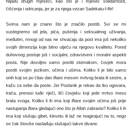
hiljadu drugih mjeseci, kao što je i mjesec solidarnosti,
čišćenja i odricanja, jer je za njega vezan Sadekatu-l-fitr!
Svima nam je znano što je značilo postiti. Svi se mi
sustegnemo od jela, pića, pušenja i seksualnog uživanja,
međutim, mnogi od nas ne shvaćaju da post ima još nekoliko
svojih dimenzija koje bitno utječu na njegovu kvalitetu. Pored
duhovnog postoje još i socijalni, zdravstveni i moralni aspekti
posta. Nije dovoljno samo postiti stomakom, čovjek mora
postiti svojim jezikom, očima i ušima. Koliko li je bilo samo
onih koji se po čitav dan iftare mesom mrtvog brata ili sestre, a
kažu za sebe da poste. Jer Poslanik je rekao da tko ogovara,
trača, prenosi tuđe riječi, liči čovjeku koji jede mrtvo meso
brata svoga. Koliko li ih ima koji iftare svojim očima još prije
nastupanja iftara gledajući ono što je Allah zabranio? Koliko li ih
ima koji slušaju gibet, klevetu ili laž ne reagirajući na to, nego
se čak štoviše naslađuju slušajući takve divane.