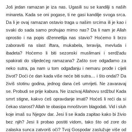
Još jedan ramazan je iza nas. Ugasili su se kandilji s naših
minareta. Kada se oni pogase, ti ne gasi kandilje svoga srca.
Da li je ovaj ramazan ostavio traga u našim srcima ili je kao i
svaki do sada samo prohujao mimo nas? Da li nam je Allah
oprostio i na popis džennetlija nas stavio? Hoćemo li brzo
zaboraviti na slast iftara, mukabela, teravija, mevluda i
ibadeta? Hoćemo li biti sezonski muslimani i serdžadu
spakirati do slijedećeg ramazana? Zašto sve odgađamo za
neko sutra, pa nam u tom odgađanju i nemaru prođe i cijeli
život? Doći će dan kada više neće biti sutra… i što onda!? Da
živiš stotinu godina, jednog dana ćeš umrijeti. Ne zavaravaj
se. Probudi se prije kabura. Ne izazivaj Allahovu srdžbu! Kada
smrt stigne, kakvo ćeš opravdanje imati? Hoćeš li reći da si
čekao starost? Allah te obasipa mnoštvom blagodati. Vid i sluh
koje imaš su Njegov dar. Jesi li se ikada zapitao kako bi živio
bez njih? Jesi li probao postiti vidom, tako što od zore do
zalaska sunca zatvoriš oči? Tvoj Gospodar zaslužuje više od