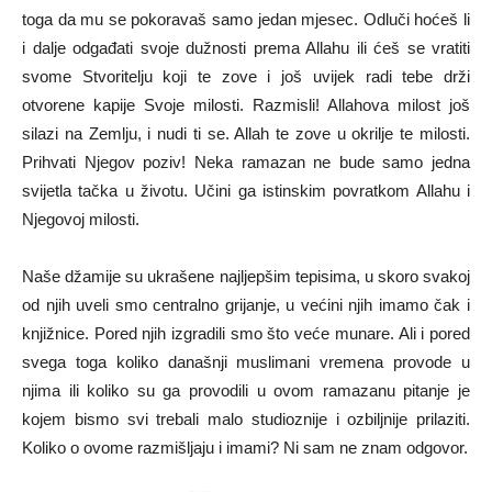
toga da mu se pokoravaš samo jedan mjesec. Odluči hoćeš li
i dalje odgađati svoje dužnosti prema Allahu ili ćeš se vratiti
svome Stvoritelju koji te zove i još uvijek radi tebe drži
otvorene kapije Svoje milosti. Razmisli! Allahova milost još
silazi na Zemlju, i nudi ti se. Allah te zove u okrilje te milosti.
Prihvati Njegov poziv! Neka ramazan ne bude samo jedna
svijetla tačka u životu. Učini ga istinskim povratkom Allahu i
Njegovoj milosti.
Naše džamije su ukrašene najljepšim tepisima, u skoro svakoj
od njih uveli smo centralno grijanje, u većini njih imamo čak i
knjižnice. Pored njih izgradili smo što veće munare. Ali i pored
svega toga koliko današnji muslimani vremena provode u
njima ili koliko su ga provodili u ovom ramazanu pitanje je
kojem bismo svi trebali malo studioznije i ozbiljnije prilaziti.
Koliko o ovome razmišljaju i imami? Ni sam ne znam odgovor.