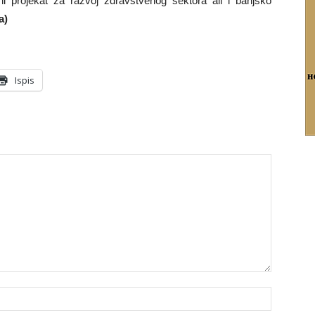
lni projekat za razvoj zdravstvenog sektora ali i banjsko
a)
Ispis