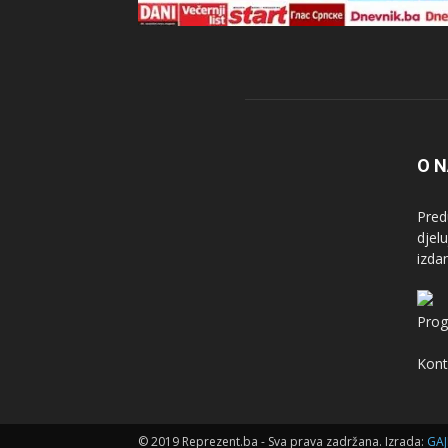
O 
Pred
djel
izda
Prog
Kont
© 2019 Reprezent.ba - Sva prava zadržana. Izrada:
GAJ