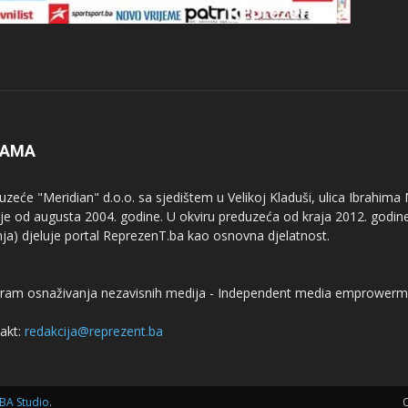
NAMA
uzeće "Meridian" d.o.o. sa sjedištem u Velikoj Kladuši, ulica Ibrahima
uje od augusta 2004. godine. U okviru preduzeća od kraja 2012. godine
nja) djeluje portal ReprezenT.ba kao osnovna djelatnost.
ram osnaživanja nezavisnih medija - Independent media emprowerm
akt:
redakcija@reprezent.ba
BA Studio
.