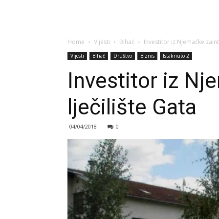
Home
Vijesti
Bihać
Investitor iz Njemačke zaint
Vijesti
Bihać
Društvo
Biznis
Istaknuto 2
Investitor iz Nj
lječilište Gata
04/04/2018
0