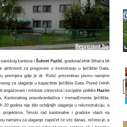
o-sanskog kantona i
Šuhret Fazlić
, gradonačelnik Bihaća bit
 aktivnosti za pregovore o investiranju u lječilište Gata.
u premijera gdje je dr. Rošić prezentirao pismo namjere
anog za ulaganje u kapacitete lječilišta Gata. Pored čelnih
ti angažovani i ministar zdravstva i socijalne politike
Hazim
, Kantonalnog pravobranilaštva i menadžmenta lječilišta.
ih 20 godina nije bilo ozbiljnijih ulaganja u rekonstrukciju, a
m projektima. Timski rad kantonalne i gradske vlasti na
nu namjeru za ulaganje započet će već danas, rečeno je, a