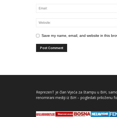
Save my name, email, and website in this bro
ReprezenT je član Vijeća za štampu u BiH, samor
renomirani mediji iz BiH – pogledati priloženu fo