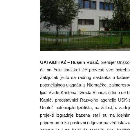
GATA/BIHAć – Husein Rošić
, premijer Unsk
će na čelu tima koji će provesti sve potrebne
Zaključak je to sa radnog sastanka u kabinet
potencijalnog ulagača iz Njemačke, zainteresov
ljudi Vlade Kantona i Grada Bihaća, u timu će bi
Kapić
, predstavnici Razvojne agencije USK-a
Unatoč potencijalu lječilišta, na žalost, u zadnj
projekti izgradnje bazena stali su na idejni
pripremama za poslovni odgovor na već iskaza