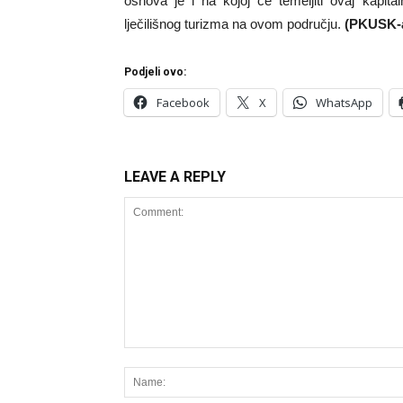
osnova je i na kojoj će temeljiti ovaj kapita
lječilišnog turizma na ovom području.
(PKUSK-
Podjeli ovo:
Facebook
X
WhatsApp
LEAVE A REPLY