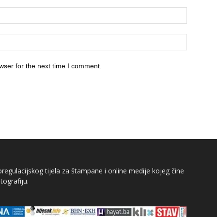
wser for the next time I comment.
egulacijskog tijela za štampane i online medije kojeg čine
tografiju.