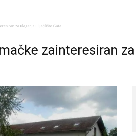
eresiran za ulaganje u lječilište Gata
emačke zainteresiran za