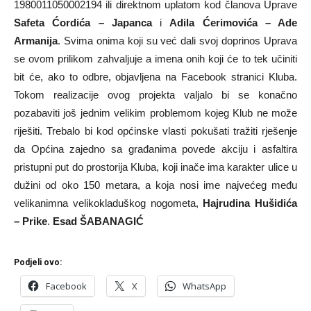
1980011050002194 ili direktnom uplatom kod članova Uprave
Safeta Ćordića – Japanca
i
Adila Ćerimovića – Ade
Armanija
. Svima onima koji su već dali svoj doprinos Uprava
se ovom prilikom zahvaljuje a imena onih koji će to tek učiniti
bit će, ako to odbre, objavljena na Facebook stranici Kluba.
Tokom realizacije ovog projekta valjalo bi se konačno
pozabaviti još jednim velikim problemom kojeg Klub ne može
riješiti. Trebalo bi kod općinske vlasti pokušati tražiti rješenje
da Općina zajedno sa građanima povede akciju i asfaltira
pristupni put do prostorija Kluba, koji inače ima karakter ulice u
dužini od oko 150 metara, a koja nosi ime najvećeg među
velikanimna velikokladuškog nogometa,
Hajrudina Hušidića
– Prike
.
Esad ŠABANAGIĆ
Podjeli ovo:
Facebook
X
WhatsApp