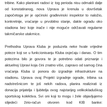
tribine. Kako planirani radovi iz tog perioda nisu odmakli dalje
od konstatiranog, nova Uprava je krenula u dovršetak
započetoga jer je općinski građevinski inspektor to naložio,
konkretnije, vraćanje u prvobitno stanje, dakle ogradu oko
stadiona bez koje inače i nije moguće održavati regularne
takmičarske utakmice.
Prethodna Uprava Kluba je poduzela neke hvale vrijedne
poteze koji se u funkcionisanju Kluba osjećaju i danas. O tim
potezima bilo je govora te je potrebno odati priznanje i
aktuelnoj Upravi koja čini znatno više, zapravo od samog čina
vraćanja Kluba iz ponora do izgradnje infrastrukture na
stadionu. Uprava ovaj Projekt izgradnje ograde, tribina sa
nadstrešnicom te još nekih radova, planira realizirati iz
donacija prijatelja i ljubitelja ovog najstarijeg velikokladuškog
sportskog kolektiva. Svi oni koji to mogu i žele objavljujemo
slijedeći žirio-račun otvoren kod KIB banke: