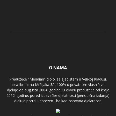
O NAMA
Preduzeće "Meridian" d.o.o. sa sjedištem u Velikoj Kladuši,
ulica Ibrahima Mržljaka 3/I, 100% u privatnom vlasništvu,
djeluje od augusta 2004. godine. U okviru preduzeća od kraja
2012. godine, pored izdavačke djelatnosti (periodična izdanja)
djeluje portal ReprezenT.ba kao osnovna djelatnost.