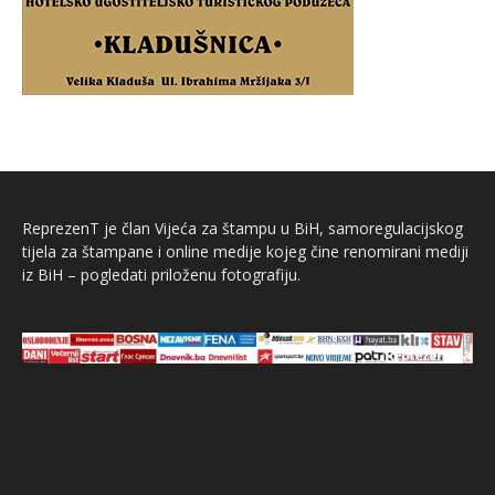
ReprezenT je član Vijeća za štampu u BiH, samoregulacijskog
tijela za štampane i online medije kojeg čine renomirani mediji
iz BiH – pogledati priloženu fotografiju.