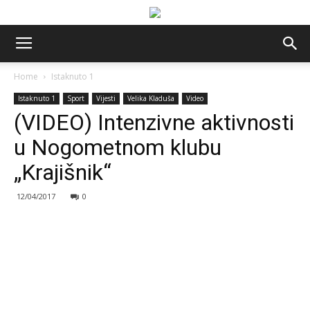
Home
Istaknuto 1
Istaknuto 1
Sport
Vijesti
Velika Kladuša
Video
(VIDEO) Intenzivne aktivnosti
u Nogometnom klubu
„Krajišnik“
12/04/2017
0