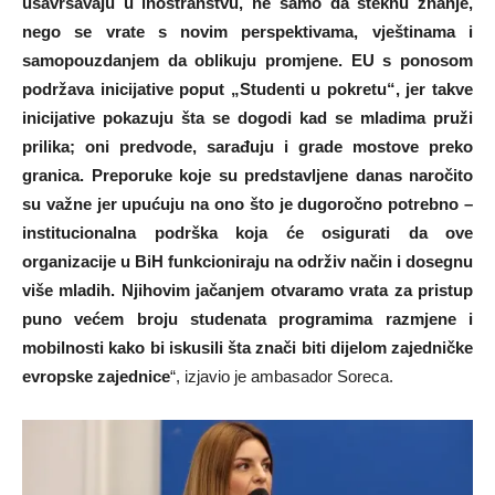
usavršavaju u inostranstvu, ne samo da steknu znanje,
nego se vrate s novim perspektivama, vještinama i
samopouzdanjem da oblikuju promjene. EU s ponosom
podržava inicijative poput „Studenti u pokretu“, jer takve
inicijative pokazuju šta se dogodi kad se mladima pruži
prilika; oni predvode, sarađuju i grade mostove preko
granica. Preporuke koje su predstavljene danas naročito
su važne jer upućuju na ono što je dugoročno potrebno –
institucionalna podrška koja će osigurati da ove
organizacije u BiH funkcioniraju na održiv način i dosegnu
više mladih. Njihovim jačanjem otvaramo vrata za pristup
puno većem broju studenata programima razmjene i
mobilnosti kako bi iskusili šta znači biti dijelom zajedničke
evropske zajednice
“, izjavio je ambasador Soreca.