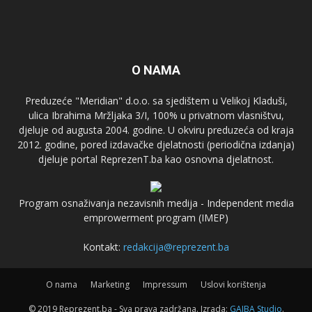
O NAMA
Preduzeće "Meridian" d.o.o. sa sjedištem u Velikoj Kladuši,
ulica Ibrahima Mržljaka 3/I, 100% u privatnom vlasništvu,
djeluje od augusta 2004. godine. U okviru preduzeća od kraja
2012. godine, pored izdavačke djelatnosti (periodična izdanja)
djeluje portal ReprezenT.ba kao osnovna djelatnost.
Program osnaživanja nezavisnih medija - Independent media
emprowerment program (IMEP)
Kontakt:
redakcija@reprezent.ba
O nama
Marketing
Impressum
Uslovi korištenja
© 2019 Reprezent.ba - Sva prava zadržana. Izrada:
GAJBA Studio
.