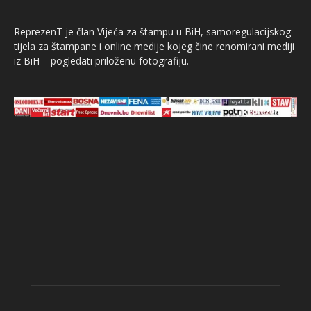
ReprezenT je član Vijeća za štampu u BiH, samoregulacijskog
tijela za štampane i online medije kojeg čine renomirani mediji
iz BiH – pogledati priloženu fotografiju.