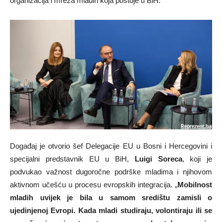
organizacija i mreža mladih koja postoje u BiH.
Događaj je otvorio šef Delegacije EU u Bosni i Hercegovini i
specijalni predstavnik EU u BiH,
Luigi Soreca
, koji je
podvukao važnost dugoročne podrške mladima i njihovom
aktivnom učešću u procesu evropskih integracija. „
Mobilnost
mladih uvijek je bila u samom središtu zamisli o
ujedinjenoj Evropi. Kada mladi studiraju, volontiraju ili se