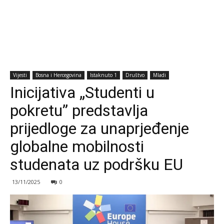
Vijesti
Bosna i Hercegovina
Istaknuto 1
Društvo
Mladi
Inicijativa „Studenti u
pokretu” predstavlja
prijedloge za unaprjeđenje
globalne mobilnosti
studenata uz podršku EU
13/11/2025
0