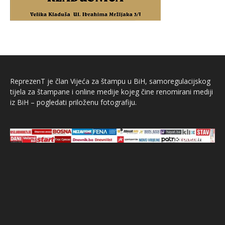
ReprezenT je član Vijeća za štampu u BiH, samoregulacijskog
tijela za štampane i online medije kojeg čine renomirani mediji
iz BiH – pogledati priloženu fotografiju.