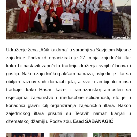
Udruženje žena „Ašik kaldrma“ u saradnji sa Savjetom Mjesne
zajednice Podzvizd organiziralo je 27. maja zajednički iftar
kako bi nastavili započetu tradiciju druženja svojih članova i
gostiju. Nakon zajedničkog akšam namaza, uslijedio je iftar sa
obiljem raznovrsnih domaćih jela, a sve u ambijentu mirisa
tradicije, kako Hasan kaže, i ramazanskoj atmosferi sa
osjećajima zajedništva i međusobne solidarnosti, što je u
konačnici glavni cilj organiziranja zajedničkih iftara. Nakon
zajedničkog iftara prisutni su Teravih namaz klanjali u
džematskoj džamiji u Podzvizdu.
Esad ŠABANAGIĆ