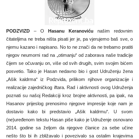
PODZVIZD
– O
Hasanu Keranoviću
našim redovnim
čitateljima ne treba ništa pisati jer je, pa vjerujemo baš sve, o
njemu kazano i napisano. No to ne znači da ne trebamo pratiti
njegov neumorni rad na „otimanju“ od zaborava naše tradicije
čijem se očuvanju on, više od svih drugih, svim svojim bićem
posvetio. Tako je Hasan nedavno bio i gost Udruženju žena
„Ašik kaldrma“ iz Podzvida, prilikom njihove organizacije i
realizacije zajedničkog iftara. Rad i aktivnosti ovog Udruženja
poznati su našoj Redakciji kroz brojne aktivnosti, pa ipak, na
Hasanov prijeslog prenosimo njegove impresije koje nam je
dostavio kako bi predstavio „Ašik kaldrmu“. U svom
(ne)uređenom tekstu Hasan piše kako je Udruženje osnovano
2014. godine sa željom da njegove članice za sebe učine
nešto što bi ih zbližavalo i povezivalo sa ostalim krajevima