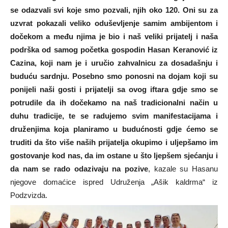
se odazvali svi koje smo pozvali, njih oko 120. Oni su za
uzvrat pokazali veliko oduševljenje samim ambijentom i
dočekom a među njima je bio i naš veliki prijatelj i naša
podrška od samog početka gospodin Hasan Keranović iz
Cazina, koji nam je i uručio zahvalnicu za dosadašnju i
buduću sardnju. Posebno smo ponosni na dojam koji su
ponijeli naši gosti i prijatelji sa ovog iftara gdje smo se
potrudile da ih dočekamo na naš tradicionalni način u
duhu tradicije, te se radujemo svim manifestacijama i
druženjima koja planiramo u budućnosti gdje ćemo se
truditi da što više naših prijatelja okupimo i uljepšamo im
gostovanje kod nas, da im ostane u što ljepšem sjećanju i
da nam se rado odazivaju na pozive
, kazale su Hasanu
njegove domaćice ispred Udruženja „Ašik kaldrma“ iz
Podzvizda.