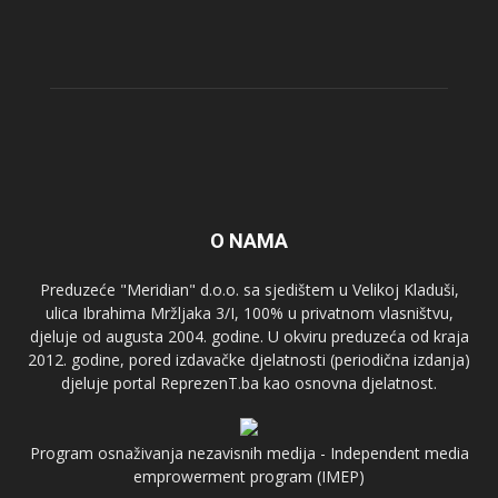
O NAMA
Preduzeće "Meridian" d.o.o. sa sjedištem u Velikoj Kladuši,
ulica Ibrahima Mržljaka 3/I, 100% u privatnom vlasništvu,
djeluje od augusta 2004. godine. U okviru preduzeća od kraja
2012. godine, pored izdavačke djelatnosti (periodična izdanja)
djeluje portal ReprezenT.ba kao osnovna djelatnost.
Program osnaživanja nezavisnih medija - Independent media
emprowerment program (IMEP)