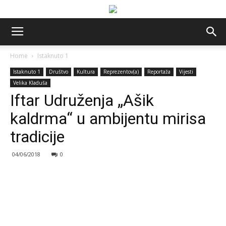
Home
Istaknuto 1
Istaknuto 1
Društvo
Kultura
Reprezentov(a)
Reportaža
Vijesti
Velika Kladuša
Iftar Udruženja „Ašik
kaldrma“ u ambijentu mirisa
tradicije
04/06/2018
0