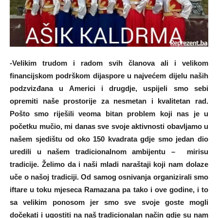
-Velikim trudom i radom svih članova ali i velikom
financijskom podrškom dijaspore u najvećem dijelu naših
podzvizđana u Americi i drugdje, uspijeli smo sebi
opremiti naše prostorije za nesmetan i kvalitetan rad.
Pošto smo riješili veoma bitan problem koji nas je u
početku mučio, mi danas sve svoje aktivnosti obavljamo u
našem sjedištu od oko 150 kvadrata gdje smo jedan dio
uredili u našem tradicionalnom ambijentu – mirisu
tradicije. Želimo da i naši mladi naraštaji koji nam dolaze
uče o našoj tradiciji. Od samog osnivanja organizirali smo
iftare u toku mjeseca Ramazana pa tako i ove godine, i to
sa velikim ponosom jer smo sve svoje goste mogli
dočekati i ugostiti na naš tradicionalan način gdje su nam