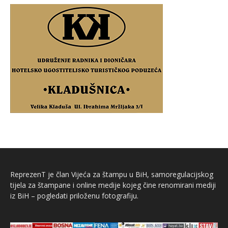
ReprezenT je član Vijeća za štampu u BiH, samoregulacijskog
tijela za štampane i online medije kojeg čine renomirani mediji
iz BiH – pogledati priloženu fotografiju.