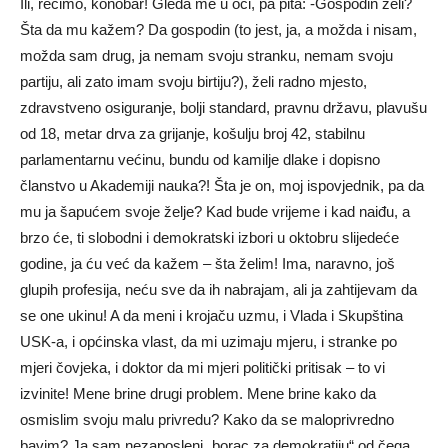
Ili, recimo, konobar! Gleda me u oči, pa pita: -Gospodin želi?
Šta da mu kažem? Da gospodin (to jest, ja, a možda i nisam,
možda sam drug, ja nemam svoju stranku, nemam svoju
partiju, ali zato imam svoju birtiju?), želi radno mjesto,
zdravstveno osiguranje, bolji standard, pravnu državu, plavušu
od 18, metar drva za grijanje, košulju broj 42, stabilnu
parlamentarnu većinu, bundu od kamilje dlake i dopisno
članstvo u Akademiji nauka?! Šta je on, moj ispovjednik, pa da
mu ja šapućem svoje želje? Kad bude vrijeme i kad naiđu, a
brzo će, ti slobodni i demokratski izbori u oktobru slijedeće
godine, ja ću već da kažem – šta želim! Ima, naravno, još
glupih profesija, neću sve da ih nabrajam, ali ja zahtijevam da
se one ukinu! A da meni i krojaču uzmu, i Vlada i Skupština
USK-a, i općinska vlast, da mi uzimaju mjeru, i stranke po
mjeri čovjeka, i doktor da mi mjeri politički pritisak – to vi
izvinite! Mene brine drugi problem. Mene brine kako da
osmislim svoju malu privredu? Kako da se maloprivredno
bavim? Ja sam nezaposleni „borac za demokratiju“ od čega