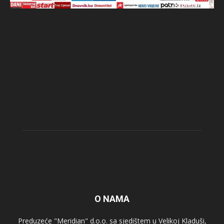
O NAMA
Preduzeće "Meridian" d.o.o. sa sjedištem u Velikoj Kladuši,