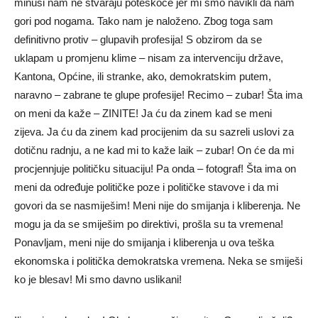
minusi nam ne stvaraju poteškoće jer mi smo navikli da nam
gori pod nogama. Tako nam je naloženo. Zbog toga sam
definitivno protiv – glupavih profesija! S obzirom da se
uklapam u promjenu klime – nisam za intervenciju države,
Kantona, Općine, ili stranke, ako, demokratskim putem,
naravno – zabrane te glupe profesije! Recimo – zubar! Šta ima
on meni da kaže – ZINITE! Ja ću da zinem kad se meni
zijeva. Ja ću da zinem kad procijenim da su sazreli uslovi za
dotičnu radnju, a ne kad mi to kaže laik – zubar! On će da mi
procjennjuje političku situaciju! Pa onda – fotograf! Šta ima on
meni da određuje političke poze i političke stavove i da mi
govori da se nasmiješim! Meni nije do smijanja i kliberenja. Ne
mogu ja da se smiješim po direktivi, prošla su ta vremena!
Ponavljam, meni nije do smijanja i kliberenja u ova teška
ekonomska i politička demokratska vremena. Neka se smiješi
ko je blesav! Mi smo davno uslikani!