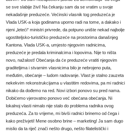
se sve slabije živi! Na čekanju sam da se vratim u svoje
nekadašnje preduzeće. Većinski vlasnik tog preduzeća je
Vlada USK-a koja godinama uporno radi na tome, a dakako i
njeni „leteći“ ministri privrede, da potpuno unište nekad najbolje
ugostiteljsko-turističko preduzeće na prostorima današnjeg
Kantona. Vlada USK-a, umjesto njegovim radnicima,
preduzeće je predala kriminalcima i lopovima. Nije to ništa
novo, nažalost! Obećanja da će preduzeće vratiti njegovim
graditeljima i stvarnim vlasnicima bilo je nebrojeno puta,
međutim, obećanje – ludom radovanje. Vlast je stalno zauzeta
nekekvim rekonstrukcijama u vlastitim redovima, pa mi radnici
nikako da dođemo na red. Novi izbori ponovo su pred nama.
Dobićemo vjerovatno ponovo već obećana obećanja. Ni
lokalnoj vlasti nimalo nije stalo do problema radnika ovog
preduzeća. Za to vrijeme, mi bivši radnici brinemo od čega i
kako preživjeti! Mene osobno brine – marketing! Ja sam dugo
mislio da ta riječ znači nešto drugo, nešto filatelistički i