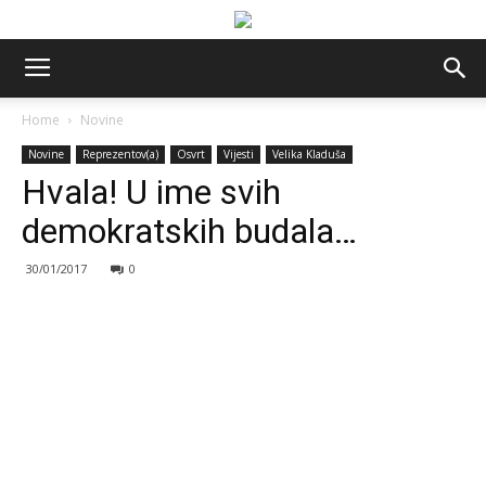
Home
Novine
Novine
Reprezentov(a)
Osvrt
Vijesti
Velika Kladuša
Hvala! U ime svih
demokratskih budala…
30/01/2017
0