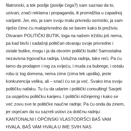
filatronski, a tek poslije (poslije čega?) sam saznao da to,
ustvari, znači reklama i propaganda, ili promidžba u zapadnoj
varijanti. Jer, eto, ja sam svoju malu privredu osmislio, ja sam
riješio čime ću maloprivredno da se bavim kako bi preživio.
Otvaram POLITIČKI BUTIK, toga na našem tržištu još nema,
pa kad bivši i sadašnji političari otvaraju svoje privredne i
ostale butike, mogu i ja da otvorim politički butik! Samostalna
nezavisna trgovačka radnja. Uslužna radnja, tako reći. Pa ću
tamo da prodajem i rog za svijeću, i muda za bubrege, i ostalu
robu iz tog domena, nema zime (zima tek upolila), jeste
konkurencija velika, ali – snaći ću se ja već. Svako ima svoju
političku nafaku. Tu ću da udarim i politički consulting! Savjeti
za uspješnu političku karijeru. I politički inžinjering i kako se
već zovu sve te političke naučne radnje. Pa ću onda da zinem,
jer osjećam da su sazreli uslovi za dotičnu radnju:
KANTONALNI I OPĆINSKI VLASTODRŠCI BAŠ VAM
HVALA, BAŠ VAM HVALA U IME SVIH NAS