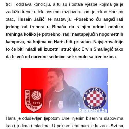
trči i održava kondiciju, a tu su i ostale vježbe kojima ga je
zadužio trener u telefonskom razgovoru nam je rekao Harisov
otac,
Husein Jašić
, te nastavlja:
-Posebno ću angažirati
jednog od trenera u Bihaću da s njim odradi onoliko
treninga koliko je potrebno, radi nastupajućih nogometnih
kampova, na kojima će Haris biti prisutan. Najvjerovatnije
to će biti mladi ali izuzetni stručnjak Ervin Smailagić tako
da bi već od naredne sedmice se krenulo sa treninzima
.
Haris je oduševljen ljepotom Une, njenim bisernim slapovima
kao i ljudima i mladima. U polusmijehu nam je kazao:
-Svi su