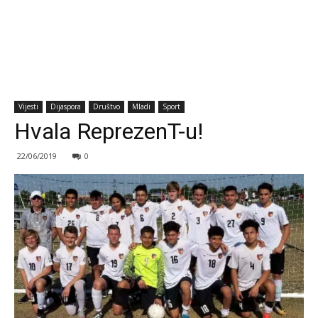
Vijesti
Dijaspora
Društvo
Mladi
Sport
Hvala ReprezenT-u!
22/06/2019
0