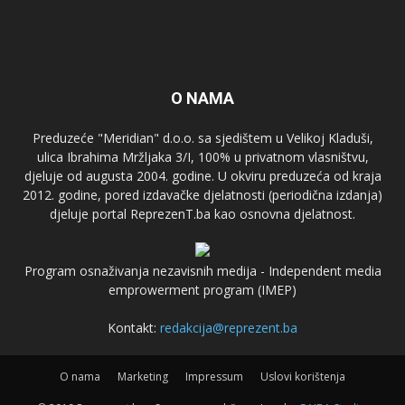
O NAMA
Preduzeće "Meridian" d.o.o. sa sjedištem u Velikoj Kladuši,
ulica Ibrahima Mržljaka 3/I, 100% u privatnom vlasništvu,
djeluje od augusta 2004. godine. U okviru preduzeća od kraja
2012. godine, pored izdavačke djelatnosti (periodična izdanja)
djeluje portal ReprezenT.ba kao osnovna djelatnost.
Program osnaživanja nezavisnih medija - Independent media
emprowerment program (IMEP)
Kontakt:
redakcija@reprezent.ba
O nama
Marketing
Impressum
Uslovi korištenja