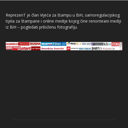
ReprezenT je član Vijeća za štampu u BiH, samoregulacijskog
tijela za štampane i online medije kojeg čine renomirani mediji
iz BiH – pogledati priloženu fotografiju.