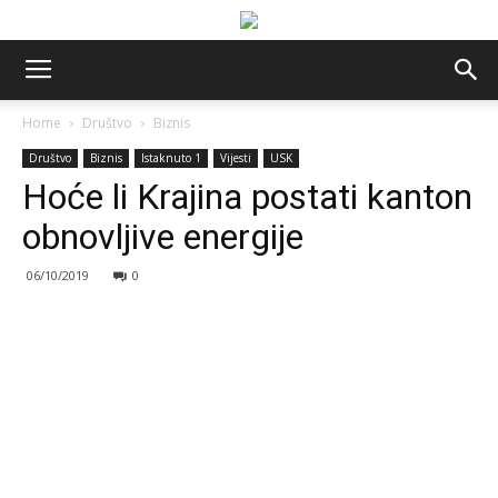
Home
Društvo
Biznis
Društvo
Biznis
Istaknuto 1
Vijesti
USK
Hoće li Krajina postati kanton
obnovljive energije
06/10/2019
0