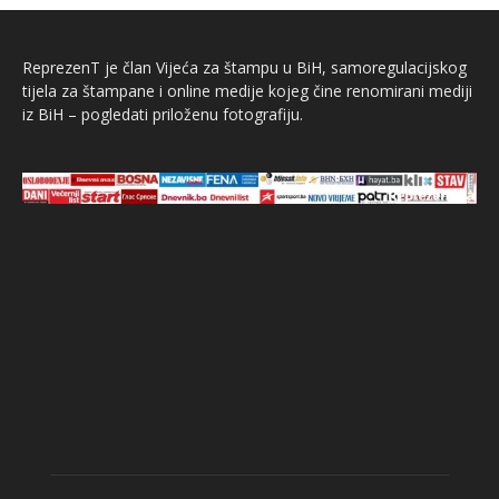
ReprezenT je član Vijeća za štampu u BiH, samoregulacijskog
tijela za štampane i online medije kojeg čine renomirani mediji
iz BiH – pogledati priloženu fotografiju.