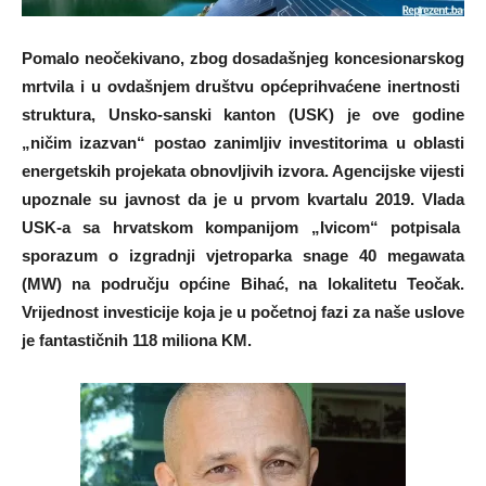
Pomalo neočekivano, zbog dosadašnjeg koncesionarskog
mrtvila i u ovdašnjem društvu općeprihvaćene inertnosti
struktura, Unsko-sanski kanton (USK) je ove godine
„ničim izazvan“ postao zanimljiv investitorima u oblasti
energetskih projekata obnovljivih izvora. Agencijske vijesti
upoznale su javnost da je u prvom kvartalu 2019. Vlada
USK-a sa hrvatskom kompanijom „Ivicom“ potpisala
sporazum o izgradnji vjetroparka snage 40 megawata
(MW) na području općine Bihać, na lokalitetu Teočak.
Vrijednost investicije koja je u početnoj fazi za naše uslove
je fantastičnih 118 miliona KM.