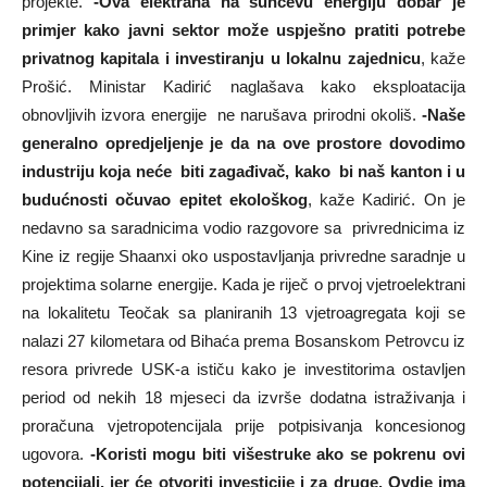
projekte.
-Ova elektrana na sunčevu energiju dobar je
primjer kako javni sektor može uspješno pratiti potrebe
privatnog kapitala i investiranju u lokalnu zajednicu
, kaže
Prošić. Ministar Kadirić naglašava kako eksploatacija
obnovljivih izvora energije ne narušava prirodni okoliš.
-Naše
generalno opredjeljenje je da na ove prostore dovodimo
industriju koja neće biti zagađivač, kako bi naš kanton i u
budućnosti očuvao epitet ekološkog
, kaže Kadirić. On je
nedavno sa saradnicima vodio razgovore sa privrednicima iz
Kine iz regije Shaanxi oko uspostavljanja privredne saradnje u
projektima solarne energije. Kada je riječ o prvoj vjetroelektrani
na lokalitetu Teočak sa planiranih 13 vjetroagregata koji se
nalazi 27 kilometara od Bihaća prema Bosanskom Petrovcu iz
resora privrede USK-a ističu kako je investitorima ostavljen
period od nekih 18 mjeseci da izvrše dodatna istraživanja i
proračuna vjetropotencijala prije potpisivanja koncesionog
ugovora.
-Koristi mogu biti višestruke ako se pokrenu ovi
potencijali, jer će otvoriti investicije i za druge. Ovdje ima