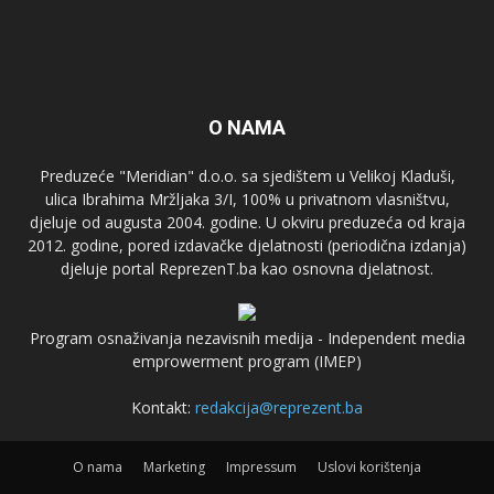
O NAMA
Preduzeće "Meridian" d.o.o. sa sjedištem u Velikoj Kladuši,
ulica Ibrahima Mržljaka 3/I, 100% u privatnom vlasništvu,
djeluje od augusta 2004. godine. U okviru preduzeća od kraja
2012. godine, pored izdavačke djelatnosti (periodična izdanja)
djeluje portal ReprezenT.ba kao osnovna djelatnost.
Program osnaživanja nezavisnih medija - Independent media
emprowerment program (IMEP)
Kontakt:
redakcija@reprezent.ba
O nama
Marketing
Impressum
Uslovi korištenja