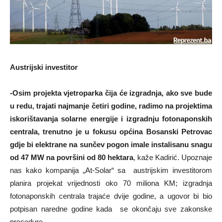
Austrijski investitor
-Osim projekta vjetroparka čija će izgradnja, ako sve bude
u redu, trajati najmanje četiri godine, radimo na projektima
iskorištavanja solarne energije i izgradnju fotonaponskih
centrala, trenutno je u fokusu općina Bosanski Petrovac
gdje bi elektrane na sunčev pogon imale instalisanu snagu
od 47 MW na površini od 80 hektara
, kaže Kadirić. Upoznaje
nas kako kompanija „At-Solar“ sa austrijskim investitorom
planira projekat vrijednosti oko 70 miliona KM; izgradnja
fotonaponskih centrala trajaće dvije godine, a ugovor bi bio
potpisan naredne godine kada se okončaju sve zakonske
procedure.