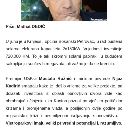
Piše: Midhat DEDIĆ
U junu je u Krnjeuši, općina Bosanski Petrovac, u rad puštena
solarna elektrana kapaciteta 2x150kW. Vrijednost investicije
720.000 KM. To je tek skromni solarni pabirak u budućem
sakupljanju sunčevih megavata, ali važno je da se krenulo.
Premijer USK-a
Mustafa Ružnić
i ministar privrede
Nijaz
Kadirić
smatraju kako je došlo vrijeme za velike projekte, pa
dolazak investitora iz oblasti obnovljivih izvora vide kao
ohrabrujuću činjenicu za Kanton poznat po vječitim političkim
krizama i promjenama vlada, a posljednjih dvije godine po
migrantskoj krizi i nesmiljenom iseljavanju stanovništva.
-
Vjetroparkovi imaju veliki privredni potencijal i, razumljivo,