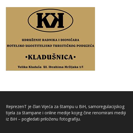
ReprezenT je član Vijeća za štampu u BiH, samoregulacijskog
tijela za štampane i online medije kojeg čine renomirani mediji
iz BiH – pogledati priloženu fotografiju.