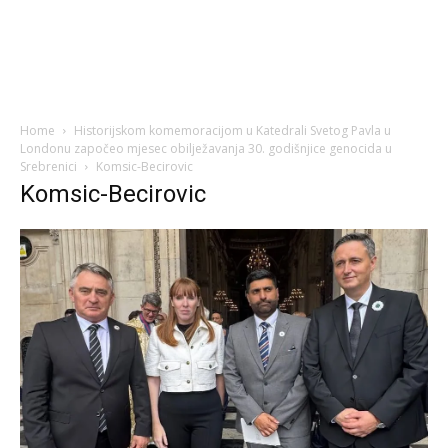
Home
Historijskom komemoracijom u Katedrali Svetog Pavla u
Londonu započeo mjesec obilježavanja 30. godišnjice genocida u
Srebrenici
Komsic-Becirovic
Komsic-Becirovic