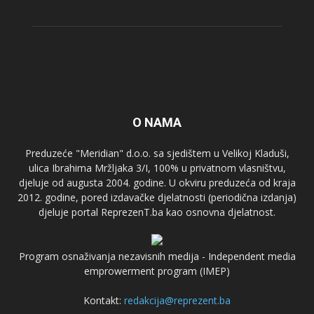
O NAMA
Preduzeće "Meridian" d.o.o. sa sjedištem u Velikoj Kladuši,
ulica Ibrahima Mržljaka 3/I, 100% u privatnom vlasništvu,
djeluje od augusta 2004. godine. U okviru preduzeća od kraja
2012. godine, pored izdavačke djelatnosti (periodična izdanja)
djeluje portal ReprezenT.ba kao osnovna djelatnost.
Program osnaživanja nezavisnih medija - Independent media
emprowerment program (IMEP)
Kontakt:
redakcija@reprezent.ba