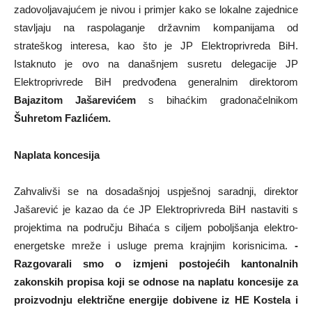
zadovoljavajućem je nivou i primjer kako se lokalne zajednice
stavljaju na raspolaganje državnim kompanijama od
strateškog interesa, kao što je JP Elektroprivreda BiH.
Istaknuto je ovo na današnjem susretu delegacije JP
Elektroprivrede BiH predvođena generalnim direktorom
Bajazitom Jašarevićem
s bihaćkim gradonačelnikom
Šuhretom Fazlićem.
Naplata koncesija
Zahvalivši se na dosadašnjoj uspješnoj saradnji, direktor
Jašarević je kazao da će JP Elektroprivreda BiH nastaviti s
projektima na području Bihaća s ciljem poboljšanja elektro-
energetske mreže i usluge prema krajnjim korisnicima.
-
Razgovarali smo o izmjeni postojećih kantonalnih
zakonskih propisa koji se odnose na naplatu koncesije za
proizvodnju električne energije dobivene iz HE Kostela i