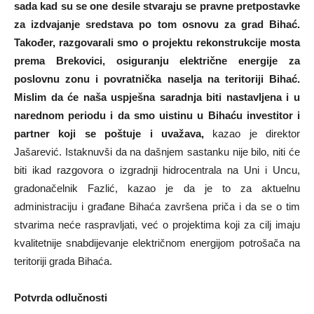
sada kad su se one desile stvaraju se pravne pretpostavke
za izdvajanje sredstava po tom osnovu za grad Bihać.
Također, razgovarali smo o projektu rekonstrukcije mosta
prema Brekovici, osiguranju električne energije za
poslovnu zonu i povratnička naselja na teritoriji Bihać.
Mislim da će naša uspješna saradnja biti nastavljena i u
narednom periodu i da smo uistinu u Bihaću investitor i
partner koji se poštuje i uvažava,
kazao je direktor
Jašarević. Istaknuvši da na dašnjem sastanku nije bilo, niti će
biti ikad razgovora o izgradnji hidrocentrala na Uni i Uncu,
gradonačelnik Fazlić, kazao je da je to za aktuelnu
administraciju i građane Bihaća završena priča i da se o tim
stvarima neće raspravljati, već o projektima koji za cilj imaju
kvalitetnije snabdijevanje električnom energijom potrošača na
teritoriji grada Bihaća.
Potvrda odlučnosti