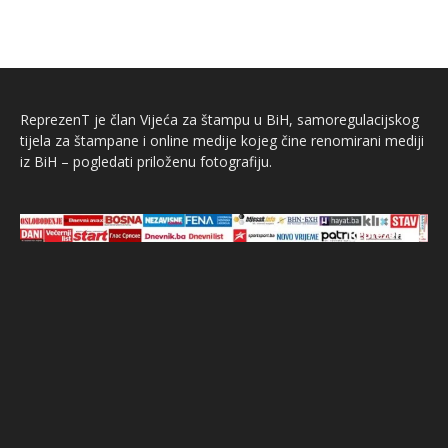
ReprezenT je član Vijeća za štampu u BiH, samoregulacijskog
tijela za štampane i online medije kojeg čine renomirani mediji
iz BiH – pogledati priloženu fotografiju.