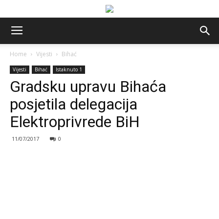
Home
Vijesti
Bihać
Vijesti
Bihać
Istaknuto 1
Gradsku upravu Bihaća
posjetila delegacija
Elektroprivrede BiH
11/07/2017
0