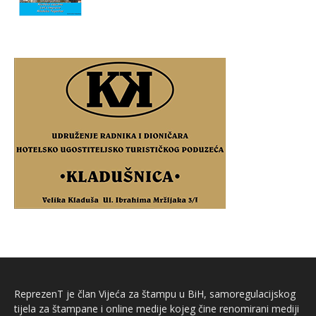
ReprezenT je član Vijeća za štampu u BiH, samoregulacijskog
tijela za štampane i online medije kojeg čine renomirani mediji