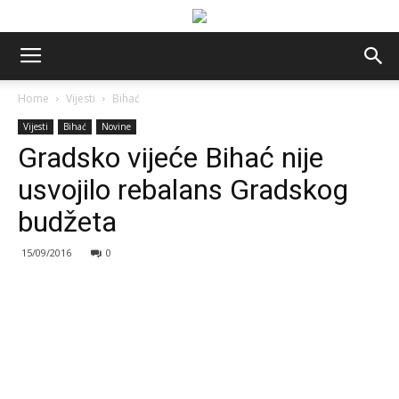
Home
Vijesti
Bihać
Vijesti
Bihać
Novine
Gradsko vijeće Bihać nije
usvojilo rebalans Gradskog
budžeta
15/09/2016
0