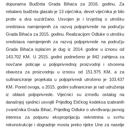
dopunama Budžeta Grada Bihaća za 2016. godinu. Za
rebalans budžeta glasalo je 13 vijećnika, devet vijećnika je bilo
protiv a dva suzdržano. Usvojen je i Izvještaj o utrošku
sredstava namijenjenih za razvoj poljoprivrede na području
Grada Bihaća za 2015. godinu. Realizacijom Odluke o utrošku
sredstava namijenjenih za razvoj poljoprivrede na području
Grada Bihaća isplaćen je dug iz 2014. godine u iznosu od
143.702 KM. U 2015. godini podnešeno je 842 zahtjeva za
novčane poticaje u poljoprivrednoj proizvodnji i stvorena
obaveza za proizvodnju u iznosu od 151.975 KM, a za
sufinanciranje projekata u poljoprivredi utrošeno je 103.437
KM. Pored ovoga, u 2015. godini sufinanciran je rad udruženja
iz oblasti poljoprivrede. Vijećnici su između ostalog na
današnjoj sjednici usvojili Prijedlog Etičkog kodeksa izabranih
zvaničnika Grada Bihać, Prijedlog Odluke o utvrđivanju javnog
interesa za potpunu eksproprijaciju nekretnina u svrhu
rekonstrukcije i dogradnje mosta preko rijeke Une za naselje