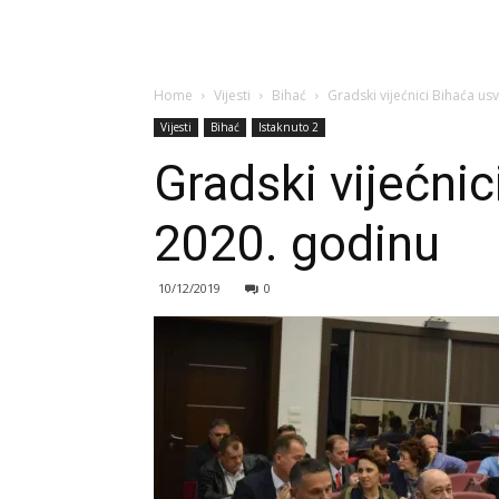
Home
Vijesti
Bihać
Gradski vijećnici Bihaća us
Vijesti
Bihać
Istaknuto 2
Gradski vijećnic
2020. godinu
10/12/2019
0