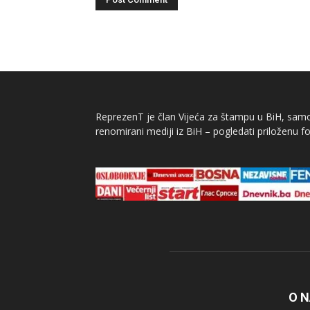
ReprezenT je član Vijeća za štampu u BiH, samor
renomirani mediji iz BiH – pogledati priloženu fo
O 