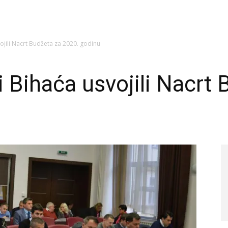
vojili Nacrt Budžeta za 2020. godinu
i Bihaća usvojili Nacrt