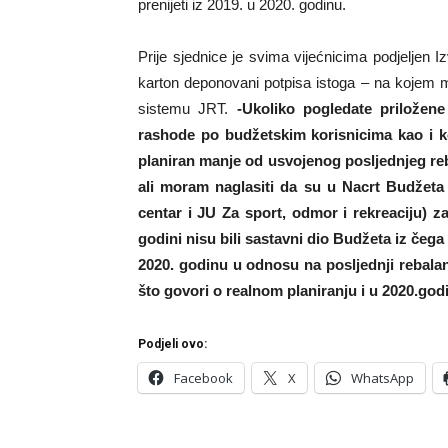
prenijeti iz 2019. u 2020. godinu.
Prije sjednice je svima vijećnicima podjeljen 
karton deponovani potpisa istoga – na kojem 
sistemu JRT.
-Ukoliko pogledate priložen
rashode po budžetskim korisnicima kao i k
planiran manje od usvojenog posljednjeg reba
ali moram naglasiti da su u Nacrt Budžeta
centar i JU Za sport, odmor i rekreaciju) za 
godini nisu bili sastavni dio Budžeta iz čeg
2020. godinu u odnosu na posljednji rebala
što govori o realnom planiranju i u 2020.god
Podjeli ovo:
Facebook
X
WhatsApp