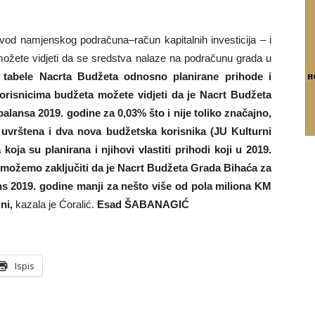
Izvod namjenskog podračuna–račun kapitalnih investicija – i
možete vidjeti da se sredstva nalaze na podračunu grada u
e tabele Nacrta Budžeta odnosno planirane prihode i
orisnicima budžeta možete vidjeti da je Nacrt Budžeta
lansa 2019. godine za 0,03% što i nije toliko značajno,
 uvrštena i dva nova budžetska korisnika (JU Kulturni
koja su planirana i njihovi vlastiti prihodi koji u 2019.
a možemo zaključiti da je Nacrt Budžeta Grada Bihaća za
ns 2019. godine manji za nešto više od pola miliona KM
ini,
kazala je Ćoralić.
Esad ŠABANAGIĆ
Ispis