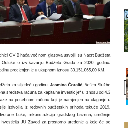
jednici GV Bihaća većinom glasova usvojili su Nacrt Budžeta
 Odluke o izvršavanju Budžeta Grada za 2020. godinu.
odinu procjenjen je u ukupnom iznosu 33.151.065,00 KM.
džeta za slijedeću godinu,
Jasmina Ćoralić
, šefica Službe
ena sredstva računa za kapitalne investicije“ u iznosu od 4,3
laze na posebnom računu koji je namjenjen na ulaganje u
nsije izdvojila iz redovnih budžetskih prihoda tekuće 2019.
dvorane Luke, rekonstrukciju gradskog bazena, uređenje
investicija JU Zavod za prostorno uređenje a koje će se