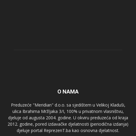
O NAMA
Preduzeće "Meridian" d.o.o. sa sjedištem u Velikoj Kladuši,
ulica Ibrahima Mržljaka 3/I, 100% u privatnom vlasništvu,
djeluje od augusta 2004. godine. U okviru preduzeća od kraja
2012. godine, pored izdavačke djelatnosti (periodična izdanja)
djeluje portal ReprezenT.ba kao osnovna djelatnost.