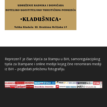
ReprezenT je član Vijeća za štampu u BiH, samoregulacijskog
tijela za štampane i online medije kojeg čine renomirani mediji
iz BiH – pogledati priloženu fotografiju.