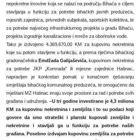
nepokretne imovine koja se nalazi na području Bihaća s ciljem
stavljanja u funkciju za potrebe bihaćkih javnih preduzeća,
mjesnih zajednica, privrednih subjekata, sportskih kolektiva, te
za potrebe najvećeg infrastrukturnog projekta u gradu Bihaću,
projekta izgradnje kanalizacione i mreže za oborinske vode.
Tako je izdvojeno 4.369.670,00 KM za kupovinu nekretnina
koje su potom stavljene u funkciju, a prema riječima bihaćkog
gradonačelnika
Emdžada Galijaševića
, kupovinom nekretnina
za potrebe JKP „Komrada“ ili mjesne zajednice Hatinac,
napravljen je konkretan pomak u konačnom rješavanju
smještaja bihaćkog komunalnog preduzeća, te omogućeno da
mještani MZ Hatinac imaju svoje prostore za rad i potrebe svih
građana i udruženja. –
U tri godine investirano je 4,3 miliona
KM za kupovinu nekretnina i zemljišta i to su podaci koji
govore da smo strateški i planski kupovali zemljište i
nekretnine i stavljali ga u funkciju za potrebe naših
građana. Posebno izdvajam kupovinu zemljišta za potrebe