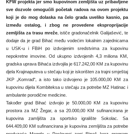
KFW projekta jer smo kupovinom zemljišta uz pribavljene
sve dozvole omogućili početak radova na ovom projektu
koji je do mog dolaska na čelo grada uveliko kasnio, pa
između ostalog, i zbog ne provedene eksproprijacije
zemljišta za trasu mreže
, ističe gradonačelnik Galijašević, te
dodaje da je grad Bihać među vodećim lokalnim zajednicama
u USK-u i FBiH po izdvojenim sredstvima za kupovinu
nepokretne imovine. Od ukupno izdvojenih 4,3 miliona KM,
gradska uprava Bihaća izdvojila je 617.242,00 KM za kupovinu
djela Krajinaputeva u stečaju koji je iskorišten za trajni smještaj
JKP „Komrad“, a isto tako izdvojeno je 105.000,00 KM za
kupovinu dijela Kombiteksa u stečaju za potrebe MZ Hatinac i
ambulante porodične medicine.
Također grad Bihać izdvojio je 50.000,00 KM za kupovinu
prostora za MZ Žegar, a sa 20.000,00 KM sufinancirana je
kupovina zamljišta za sportsko igralište Sokolac. Sa
644.409,00 KM sufinancirana je kupovina zemljišta za potrebe
preduzeća Meggle u Poslovnoj zoni Ripač kroz program