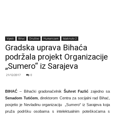
Vijesti
Bihać
Društvo
Humanizam
Istaknuto 2
Gradska uprava Bihaća
podržala projekt Organizacije
„Sumero“ iz Sarajeva
21/12/2017
0
BIHAĆ
– Bihaćki gradonačelnik
Šuhret Fazlić
zajedno sa
Senadom Tutićem
, direktorom Centra za socijalni rad Bihać,
posjetio je Nevladinu organizaciju „Sumero“ iz Sarajeva koja
pruža podršku osobama s intelektualnim poteškoćama s