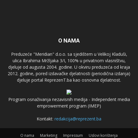
O NAMA
Preduzeće "Meridian" d.o.o. sa sjedištem u Velikoj Kladuši,
ulica Ibrahima Mržljaka 3/I, 100% u privatnom vlasništvu,
djeluje od augusta 2004. godine. U okviru preduzeća od kraja
2012. godine, pored izdavačke djelatnosti (periodična izdanja)
djeluje portal ReprezenT.ba kao osnovna djelatnost.
Program osnaživanja nezavisnih medija - Independent media
emprowerment program (IMEP)
Kontakt:
redakcija@reprezent.ba
O nama
Marketing
Impressum
Uslovi korištenja