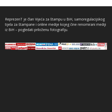
ReprezenT je član Vijeća za štampu u BiH, samoregulacijskog
tijela za štampane i online medije kojeg čine renomirani mediji
iz BiH – pogledati priloženu fotografiju.