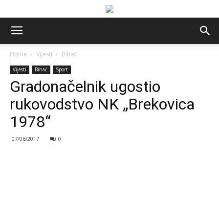
Home
Vijesti
Bihać
Vijesti
Bihać
Sport
Gradonačelnik ugostio
rukovodstvo NK „Brekovica
1978“
07/06/2017
0