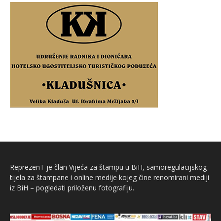
ReprezenT je član Vijeća za štampu u BiH, samoregulacijskog
tijela za štampane i online medije kojeg čine renomirani mediji
iz BiH – pogledati priloženu fotografiju.