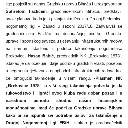
lige posjetili su danas Gradsku upravu Bihaća i u razgovoru sa
Šuhretom Fazlićem
, gradonačelnikom Bihaća, predstavili
svoje planove kada je u pitanju takmičenje u Drugoj Federalnoj
nogometnoj ligi – Zapad u sezoni 2017/18. Zahvalivši se
gradonačelniku Fazliću na dosadašnjoj podršci Gradske
uprave i sportskog saveza u rješavanju infrastrukturnih radova
na samom stadionu i podršci takmičenju nogometaša
Brekovice,
Hasan Babić
, predsjednik NK „Brekovica 1978“,
istakao je da očekuje i dalje podršku gradskih vlasti, posebno
u segmentu rješavanja neophodnih infrastrukturnih radova koji
će omogućiti takmičenje u višem rangu.
-Plasman NK
„Brekovice 1978“ u viši rang takmičenja potvrda je da
rukovodstvo i igrači ovog kluba rade dobar posao i u
narednom periodu shodno našim financijskim
mogućnostima imati će podršku Gradske uprave Bihaća
kako bi se ispunili svi potrebni uslovi za takmičenje u
Drugoj Nogometnoj ligi FBiH
, istakao je gradonačelnik