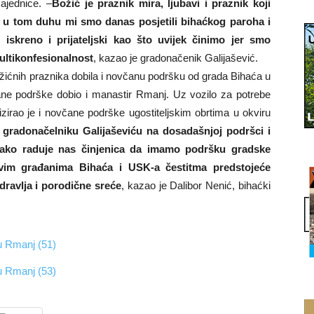
ajednice. –
Božić je praznik mira, ljubavi i praznik koji
e i u tom duhu mi smo danas posjetili bihaćkog paroha i
iskreno i prijateljski kao što uvijek činimo jer smo
ultikonfesionalnost
, kazao je gradonačenik Galijašević.
žićnih praznika dobila i novčanu podršku od grada Bihaća u
e podrške dobio i manastir Rmanj. Uz vozilo za potrebe
zirao je i novčane podrške ugostiteljskim obrtima u okviru
 gradonačelniku Galijaševiću na dosadašnjoj podršci i
kako raduje nas činjenica da imamo podršku gradske
 svim građanima Bihaća i USK-a čestitma predstojeće
dravlja i porodične sreće
, kazao je Dalibor Nenić, bihaćki