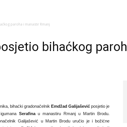
haćkog paroha i manastir Rmanj
osjetio bihaćkog paroh
nika, bihaćki gradonačelnik
Emdžad Galijašević
posjetio je
i igumana
Serafina
u manastiru Rmanj u Martin Brodu.
donačelnik Galijašević u Martin Brodu uručio je i božićne