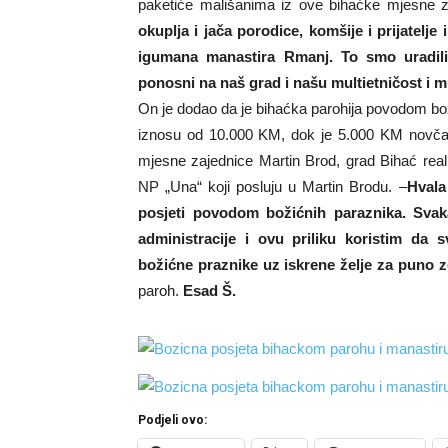
paketiće mališanima iz ove bihaćke mjesne z
okuplja i jača porodice, komšije i prijatelj
igumana manastira Rmanj. To smo uradili 
ponosni na naš grad i našu multietničost i m
On je dodao da je bihaćka parohija povodom bo
iznosu od 10.000 KM, dok je 5.000 KM novčan
mjesne zajednice Martin Brod, grad Bihać reali
NP „Una“ koji posluju u Martin Brodu. –
Hvala
posjeti povodom božićnih paraznika. Sva
administracije i ovu priliku koristim da
božićne praznike uz iskrene želje za puno z
paroh.
Esad Š.
Podjeli ovo: