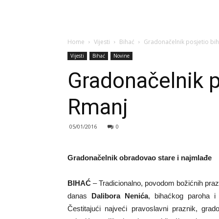
Home
Vijesti
Bihać
Gradonačelnik posjetio bi
Vijesti
Bihać
Novine
Gradonačelnik p
Rmanj
05/01/2016
0
Gradonačelnik obradovao stare i najmlađe
BIHAĆ
– Tradicionalno, povodom božićnih praz
danas
Dalibora Nenića
, bihaćkog paroha 
Čestitajući najveći pravoslavni praznik, gra