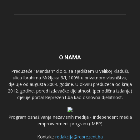
O NAMA
Preduzeće "Meridian" d.o.o. sa sjedištem u Velikoj Kladuši,
ulica Ibrahima Mržljaka 3/I, 100% u privatnom vlasništvu,
djeluje od augusta 2004. godine. U okviru preduzeća od kraja
2012. godine, pored izdavačke djelatnosti (periodična izdanja)
djeluje portal ReprezenT.ba kao osnovna djelatnost.
Program osnaživanja nezavisnih medija - Independent media
emprowerment program (IMEP)
Kontakt:
redakcija@reprezent.ba