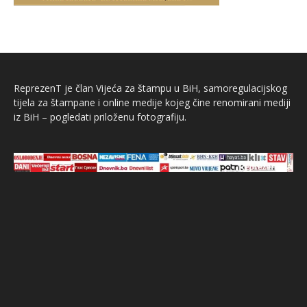
ReprezenT je član Vijeća za štampu u BiH, samoregulacijskog
tijela za štampane i online medije kojeg čine renomirani mediji
iz BiH – pogledati priloženu fotografiju.