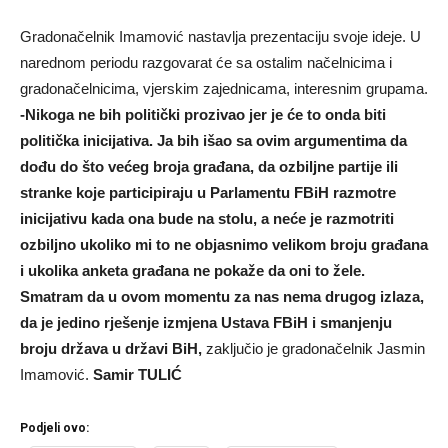
Gradonačelnik Imamović nastavlja prezentaciju svoje ideje. U
narednom periodu razgovarat će sa ostalim načelnicima i
gradonačelnicima, vjerskim zajednicama, interesnim grupama.
-Nikoga ne bih politički prozivao jer je će to onda biti
politička inicijativa. Ja bih išao sa ovim argumentima da
dođu do što većeg broja građana, da ozbiljne partije ili
stranke koje participiraju u Parlamentu FBiH razmotre
inicijativu kada ona bude na stolu, a neće je razmotriti
ozbiljno ukoliko mi to ne objasnimo velikom broju građana
i ukolika anketa građana ne pokaže da oni to žele.
Smatram da u ovom momentu za nas nema drugog izlaza,
da je jedino rješenje izmjena Ustava FBiH i smanjenju
broju država u državi BiH,
zaključio je gradonačelnik Jasmin
Imamović.
Samir TULIĆ
Podjeli ovo: