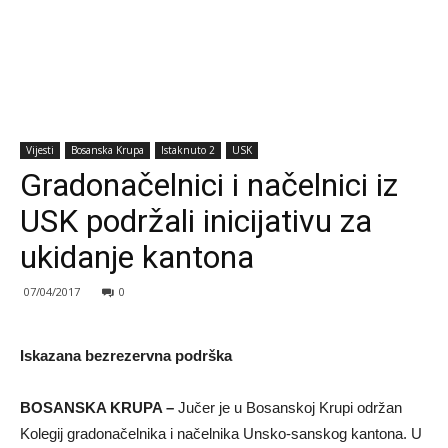
Vijesti
Bosanska Krupa
Istaknuto 2
USK
Gradonačelnici i načelnici iz
USK podržali inicijativu za
ukidanje kantona
07/04/2017
0
Iskazana bezrezervna podrška
BOSANSKA KRUPA –
Jučer je u Bosanskoj Krupi održan
Kolegij gradonačelnika i načelnika Unsko-sanskog kantona. U