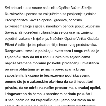
Svi prisutni su od strane načelnika Općine Bužim
Zikrije
Durakovića
upoznati sa zaključcima sa posljednje sjednice
Predsjedništva Saveza općina i gradova, odnosno
aktivnostima koje slijede u narednom periodu poput Skupštine
Saveza, ali i određenih pitanja koja se odnose na izmjenu
pojedinih zakonskih rješenja. Načelnik Općine Velika Kladuša
Fikret Abdić
nije bio prisutan niti je imao svog predstavnika. –
Razgovarali smo i o položaju investitora i mogu reći da je
zajednički stav da mi u radu u lokalnim zajednicama
najviše vremena moramo posvetiti privlačenju investitora
po svim oblastima jer je način povećavanja broja
zaposlenih. Iskazana je bezrezervna podrška svemu
onome što je u zakonskim okvirima da se ti investitori
privuku, da se održe na našim prostorima, u svakoj općini,
i dogovoreno da ćemo u narednom periodu pokušatii
iznaći način da svi zajednički djelujemo pozitivno na te