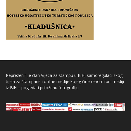
ReprezenT je član Vijeća za štampu u BiH, samoregulacijskog
tijela za štampane i online medije kojeg čine renomirani mediji
iz BiH – pogledati priloženu fotografiju.