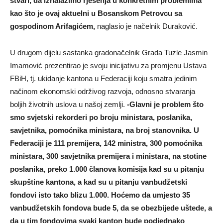
stvari, da iznalazimo rješenja u konkretnim problemima
kao što je ovaj aktuelni u Bosanskom Petrovcu sa
gospodinom Arifagićem,
naglasio je načelnik Duraković.
U drugom dijelu sastanka gradonačelnik Grada Tuzle Jasmin
Imamović prezentirao je svoju inicijativu za promjenu Ustava
FBiH, tj. ukidanje kantona u Federaciji koju smatra jedinim
načinom ekonomski održivog razvoja, odnosno stvaranja
boljih životnih uslova u našoj zemlji.
-Glavni je problem što
smo svjetski rekorderi po broju ministara, poslanika,
savjetnika, pomoćnika ministara, na broj stanovnika. U
Federaciji je 111 premijera, 142 ministra, 300 pomoćnika
ministara, 300 savjetnika premijera i ministara, na stotine
poslanika, preko 1.000 članova komisija kad su u pitanju
skupštine kantona, a kad su u pitanju vanbudžetski
fondovi isto tako blizu 1.000. Hoćemo da umjesto 35
vanbudžetskih fondova bude 5, da se obezbijede uštede, a
da u tim fondovima svaki kanton bude podjednako