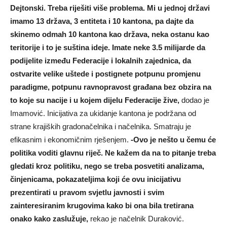
Dejtonski. Treba riješiti više problema. Mi u jednoj državi
imamo 13 država, 3 entiteta i 10 kantona, pa dajte da
skinemo odmah 10 kantona kao država, neka ostanu kao
teritorije i to je suština ideje. Imate neke 3.5 milijarde da
podijelite između Federacije i lokalnih zajednica, da
ostvarite velike uštede i postignete potpunu promjenu
paradigme, potpunu ravnopravost građana bez obzira na
to koje su nacije i u kojem dijelu Federacije žive,
dodao je
Imamović. Inicijativa za ukidanje kantona je podržana od
strane krajiških gradonačelnika i načelnika. Smatraju je
efikasnim i ekonomičnim rješenjem.
-Ovo je nešto u čemu će
politika voditi glavnu riječ. Ne kažem da na to pitanje treba
gledati kroz politiku, nego se treba posvetiti analizama,
činjenicama, pokazateljima koji će ovu inicijativu
prezentirati u pravom svjetlu javnosti i svim
zainteresiranim krugovima kako bi ona bila tretirana
onako kako zaslužuje,
rekao je načelnik Duraković.