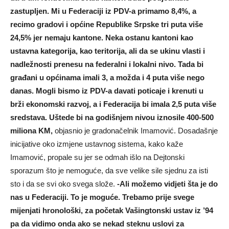
zastupljen. Mi u Federaciji iz PDV-a primamo 8,4%, a
recimo gradovi i općine Republike Srpske tri puta više
24,5% jer nemaju kantone. Neka ostanu kantoni kao
ustavna kategorija, kao teritorija, ali da se ukinu vlasti i
nadležnosti prenesu na federalni i lokalni nivo. Tada bi
građani u općinama imali 3, a možda i 4 puta više nego
danas. Mogli bismo iz PDV-a davati poticaje i krenuti u
brži ekonomski razvoj, a i Federacija bi imala 2,5 puta više
sredstava. Uštede bi na godišnjem nivou iznosile 400-500
miliona KM,
objasnio je gradonačelnik Imamović. Dosadašnje
inicijative oko izmjene ustavnog sistema, kako kaže
Imamović, propale su jer se odmah išlo na Dejtonski
sporazum što je nemoguće, da sve velike sile sjednu za isti
sto i da se svi oko svega slože.
-Ali možemo vidjeti šta je do
nas u Federaciji. To je moguće. Trebamo prije svege
mijenjati hronološki, za početak Vašingtonski ustav iz ’94
pa da vidimo onda ako se nekad steknu uslovi za