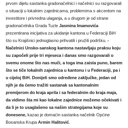
prvom dijelu sastanka gradonačelnici i načelnici su razgovarali
o situaciji u lokalnim zajednicama, problemima s akcentom na
investitore i privredna ulaganja, a u drugom je od strane
gradonačelnika Grada Tuzle
Jasmina Imamovića
prezentirana inicijativa za ukidanje kantona u Federaciji BiH
što su Krajišnici jednoglasno prihvatili i pružili podršku.
-
Načelnici Unsko-sanskog kantona nastavljaju praksu koju
su započeli prije tri mjeseca i danas smo razgovarali o
svemu onome što nas muči, a toga ima zaista puno, barem
što se tiče lokalnih zajednica u kantonu i u Federaciji, pa i
u cijeloj BiH. Donijeli smo određene zaključke, jedan od
njih je da ćemo tražiti sastanak sa kantonalnim
premijerom do kraja aprila i sa federalnim do kraja maja,
da vidimo šta mi kao lokalne zajednice možemo očekivati i
da li je to usaglašeno sa našim strategijama koje su
donesene,
kazao je domaćin sastanka načelnik Općine
Bosanska Krupa
Armin Halitović
.