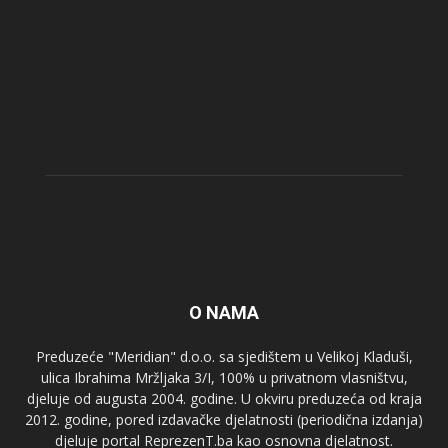
O NAMA
Preduzeće "Meridian" d.o.o. sa sjedištem u Velikoj Kladuši,
ulica Ibrahima Mržljaka 3/I, 100% u privatnom vlasništvu,
djeluje od augusta 2004. godine. U okviru preduzeća od kraja
2012. godine, pored izdavačke djelatnosti (periodična izdanja)
djeluje portal ReprezenT.ba kao osnovna djelatnost.