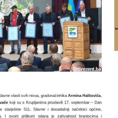
davne vlasti svih nivoa, gradonačelnika
Armina Halitovića
,
vače
koji su s Krupljanima proslavili 17. septembar – Dan
 starješine 511. Slavne i dosadašnji načelnici općine,
da. I ovom prilikom odana je zahvalnost braniocima i