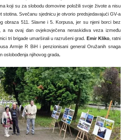
 koji su za slobodu domovine položili svoje živote a nisu
et stotina. Svečanu sjednicu je otvorio predsjedavajući GV-a
g obraza 511. Slavne i 5. Korpusa, jer su njeni borci bez
u, a na ovaj dan ovjekovječena neraskidiva veza između
ci tri brigade umarširali u razrušeni grad.
Emir Kliko
, ratni
pusa Armije R BiH i penzionisani general Oružanih snaga
an oslobođenja njihovog grada
.