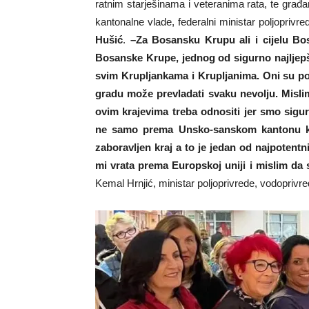
ratnim starješinama i veteranima rata, te građan
kantonalne vlade, federalni ministar poljoprivr
Hušić
.
–Za Bosansku Krupu ali i cijelu Bo
Bosanske Krupe, jednog od sigurno najljepši
svim Krupljankama i Krupljanima. Oni su pok
gradu može prevladati svaku nevolju. Misl
ovim krajevima treba odnositi jer smo sig
ne samo prema Unsko-sanskom kantonu koj
zaboravljen kraj a to je jedan od najpotentn
mi vrata prema Europskoj uniji i mislim da 
Kemal Hrnjić, ministar poljoprivrede, vodoprivr