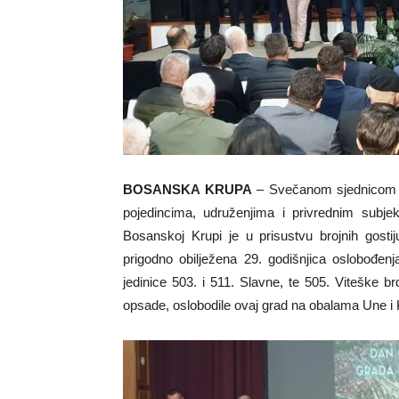
BOSANSKA KRUPA
– Svečanom sjednicom G
pojedincima, udruženjima i privrednim subjek
Bosanskoj Krupi je u prisustvu brojnih gosti
prigodno obilježena 29. godišnjica oslobođe
jedinice 503. i 511. Slavne, te 505. Viteške
opsade, oslobodile ovaj grad na obalama Une i 