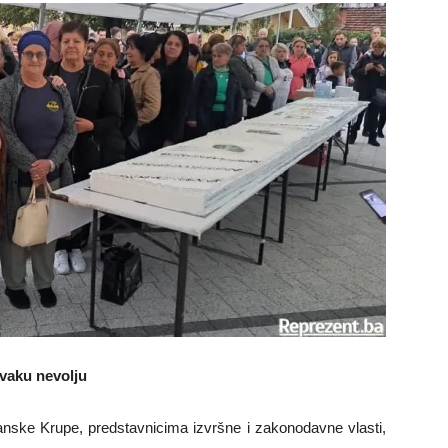
svaku nevolju
anske Krupe, predstavnicima izvršne i zakonodavne vlasti,