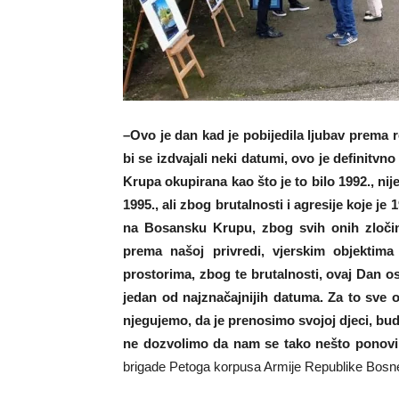
–Ovo je dan kad je pobijedila ljubav prema r
bi se izdvajali neki datumi, ovo je definitv
Krupa okupirana kao što je to bilo 1992., nij
1995., ali zbog brutalnosti i agresije koje j
na Bosansku Krupu, zbog svih onih zločin
prema našoj privredi, vjerskim objektim
prostorima, zbog te brutalnosti, ovaj Dan 
jedan od najznačajnijih datuma. Za to sve 
njegujemo, da je prenosimo svojoj djeci, bud
ne dozvolimo da nam se tako nešto ponov
brigade Petoga korpusa Armije Republike Bosne