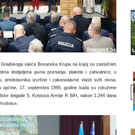
radskoga vijeća Bosanska Krupa na kojoj su zaslužnim
tima dodijeljena javna priznanja, plakete i zahvalnice, u
ju, predstavnika izvršne i zakonodavne vlasti svih nivoa,
nja općine, 17. septembra 1995. godine kada su združene
 brdske brigade 5. Korpusa Armije R BiH, nakon 1.244 dana
Krušnice.