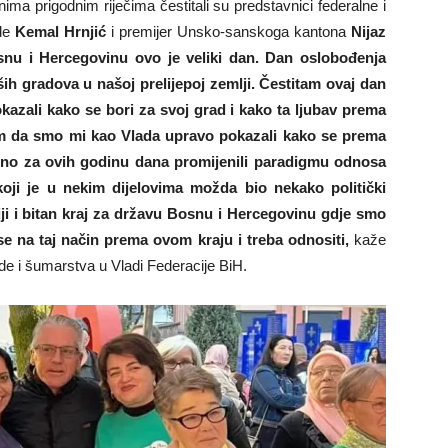
ima prigodnim riječima čestitali su predstavnici federalne i
ede
Kemal Hrnjić
i premijer Unsko-sanskoga kantona
Nijaz
snu i Hercegovinu ovo je veliki dan. Dan oslobođenja
h gradova u našoj prelijepoj zemlji. Čestitam ovaj dan
azali kako se bori za svoj grad i kako ta ljubav prema
im da smo mi kao Vlada upravo pokazali kako se prema
urno za ovih godinu dana promijenili paradigmu odnosa
i je u nekim dijelovima možda bio nekako politički
iji i bitan kraj za državu Bosnu i Hercegovinu gdje smo
se na taj način prema ovom kraju i treba odnositi,
kaže
ede i šumarstva u Vladi Federacije BiH.