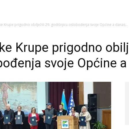
 Krupe prigodno obilježili 29. godišnjicu oslobođenja svoje Općine a danas...
e Krupe prigodno obilje
bođenja svoje Općine 