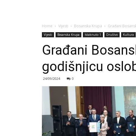
Home
Vijesti
Bosanska Krupa
Građani Bosanske
Vijesti
Bosanska Krupa
Istaknuto 1
Društvo
Kultura
Građani Bosansk
godišnjicu oslo
24/09/2024
0