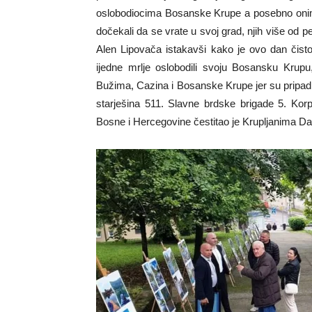
oslobodiocima Bosanske Krupe a posebno onima
dočekali da se vrate u svoj grad, njih više od p
Alen Lipovača istakavši kako je ovo dan čisto
ijedne mrlje oslobodili svoju Bosansku Krup
Bužima, Cazina i Bosanske Krupe jer su pripadni
starješina 511. Slavne brdske brigade 5. Kor
Bosne i Hercegovine čestitao je Krupljanima D