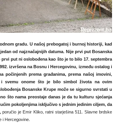
odnom gradu. U našoj prebogatoj i burnoj historiji, kad
no jedan od najznačajnijih datuma. Nije prvi put Bosanska
e prvi put ni oslobođena kao što je to bilo 17. septembra
e 1992. izvršena na Bosnu i Hercegovinu, između ostalog i
a počinjenih prema građanima, prema našoj imovini,
a i svemu onome što je bilo simbol života na ovim
oslobođenja Bosanske Krupe može se sigurno svrstati u
ono što nama preostaje danas je da tu kulturu sjećanja
ućim pokoljenjima isključivo s jednim jedinim ciljem, da
i,
poručio je Emir Kliko, ratni starješina 511. Slavne brdske
 i Hercegovine.