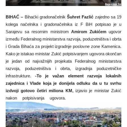
BIHAĆ –
Bihaćki gradonačelnik
Šuhret Fazlić
zajedno sa 19
kolega načelnika i gradonačelnika iz F BiH potpisao je u
Sarajevu sa resornim ministrom
Amirom Zukićem
ugovor
između Federalnog ministarstva razvoja, poduzetništva i obrta
i Grada Bihaća za projekt izgradnje poslovne zone Kamenica.
Kako je istakao ministar Zukić potpisivanjem ugovora okončan
je jedan od najvažnijih projekata Federalnog ministarstva
razvoja, poduzetništva i obrta, izgradnja poduzetničke
infrastrukture.
-To je važan element razvoja lokalnih
zajednica i Vlade koja je donijela odluku da u tu svrhu
izdvoji gotovo četiri miliona KM,
izjavio je ministar Zukić
nakon potpisivanja ugovora.