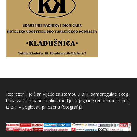
ReprezenT je član Vijeća za štampu u BiH, samoregulacijskog
tijela za štampane i online medije kojeg čine renomirani mediji
iz BiH – pogledati priloženu fotografiju.