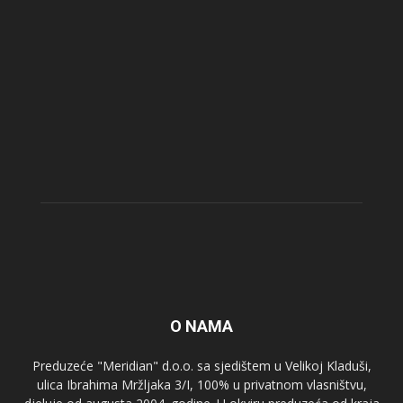
O NAMA
Preduzeće "Meridian" d.o.o. sa sjedištem u Velikoj Kladuši,
ulica Ibrahima Mržljaka 3/I, 100% u privatnom vlasništvu,