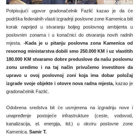
Potpisujući ugovor gradonačelnik Fazlić kazao je da će
podrška federalnih vlasti izgradnji poslovne zone Kamenica biti
korak naprijed u stvaranju boljeg poslovnog ambijenta u
poslovnim zonama i u konačnici do otvaranja novih radnih
mjesta.
-Kada je u pitanju poslovna zona Kamenica od
resornog ministarstva dobili smo 250.000 KM i uz vlastitih
180.000 KM stvaramo dobre preduslove da našu poslovnu
zonu uredimo i na taj način privučemo investitore da
upravo u ovoj poslovnoj zoni koja ima dobar položaj
izgrade svoje objekte i otovre nova radna mjesta,
kazao je
gradonačelnik Fazlić.
Odobrena sredstva bit će usmjerena na izgradnju nove i
unapređenje postojeće infrastrukture (ceste, vodovod,
kanalizacija, el. energija, itd.) u okviru poslovne zone
Kamenica.
Samir T.