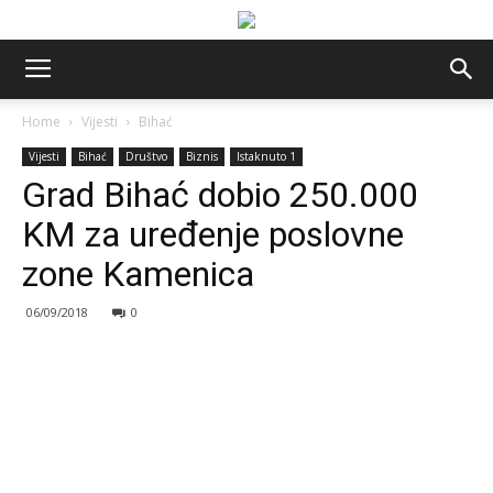
Home
Vijesti
Bihać
Vijesti
Bihać
Društvo
Biznis
Istaknuto 1
Grad Bihać dobio 250.000
KM za uređenje poslovne
zone Kamenica
06/09/2018
0