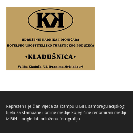
ReprezenT je član Vijeća za štampu u BiH, samoregulacijskog
tijela za štampane i online medije kojeg čine renomirani mediji
iz BiH – pogledati priloženu fotografiju.