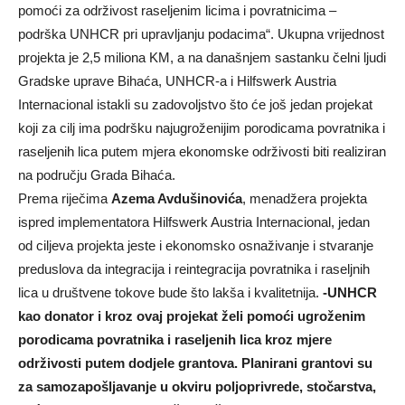
pomoći za održivost raseljenim licima i povratnicima –
podrška UNHCR pri upravljanju podacima“. Ukupna vrijednost
projekta je 2,5 miliona KM, a na današnjem sastanku čelni ljudi
Gradske uprave Bihaća, UNHCR-a i Hilfswerk Austria
Internacional ist
akli su zadovoljstvo što će još jedan projekat
koji za cilj ima podršku najugroženijim porodicama povratnika i
raseljenih lica putem mjera ekonomske održivosti biti realiziran
na području Grada Bihaća.
Prema riječima
Azema Avdušinovića
, menadžera projekta
ispred implementatora Hilfswerk Austria Internacional, jedan
od ciljeva projekta jeste i ekonomsko osnaživanje i stvaranje
preduslova da integracija i reintegracija povratnika i raseljnih
lica u društvene tokove bude što lakša i kvalitetnija.
-UNHCR
kao donator i kroz ovaj projekat želi pomoći ugroženim
porodicama povratnika i raseljenih lica kroz mjere
održivosti putem dodjele grantova. Planirani grantovi su
za samozapošljavanje u okviru poljoprivrede, stočarstva,