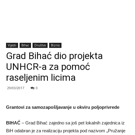
Vijesti
Bihać
Društvo
Biznis
Grad Bihać dio projekta
UNHCR-a za pomoć
raseljenim licima
29/03/2017
0
Grantovi za samozapošljavanje u okviru poljoprivrede
BIHAĆ
– Grad Bihać zajedno sa još pet lokalnih zajednica iz
BiH odabran je za realizaciju projekta pod nazivom „Pružanje