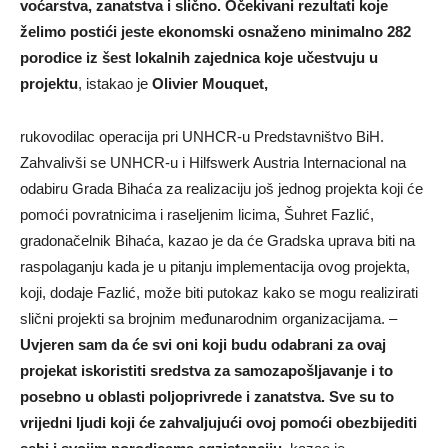
voćarstva, zanatstva i slično. Očekivani rezultati koje
želimo postići jeste ekonomski osnaženo minimalno 282
porodice iz šest lokalnih zajednica koje učestvuju u
projektu
, istakao je
Olivier Mouquet,
rukovodilac operacija pri UNHCR-u Predstavništvo BiH.
Zahvalivši se UNHCR-u i Hilfswerk Austria Internacional na
odabiru Grada Bihaća za realizaciju još jednog projekta koji će
pomoći povratnicima i raseljenim licima, Šuhret Fazlić,
gradonačelnik Bihaća, kazao je da će Gradska uprava biti na
raspolaganju kada je u pitanju implementacija ovog projekta,
koji, dodaje Fazlić, može biti putokaz kako se mogu realizirati
slični projekti sa brojnim međunarodnim organizacijama. –
Uvjeren sam da će svi oni koji budu odabrani za ovaj
projekat iskoristiti sredstva za samozapošljavanje i to
posebno u oblasti poljoprivrede i zanatstva. Sve su to
vrijedni ljudi koji će zahvaljujući ovoj pomoći obezbijediti