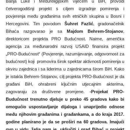
Banja Luke i Međureligijskim vijećem u BiH, provodi
četverogodišnji projekt s ciljem izgradnje pomirenja i
povjerenja među građanima svih etničkih skupina u Bosni i
Hercegovini. Tim povodom
Šuhret Fazlić
, gradonačelnik
Bihaća razgovarao je sa
Majdom Behrem-Stojanov
,
direktoricom projekta PRO Budućnost. Naime, američka
agencija za međunarodni razvoj USAID finansira projekt
„PRO-Budućnost“ (Povjerenje, razumijevanje, odgovornost za
budućnost) koji promovira širok spektar aktivnosti pomirenja u
okviru zajednica i sa liderima u zajednicama širom BiH. Kako
je istakla Behrem-Stojanov, cilj projekta PRO-Budućnost je da
građani BiH, ohrabreni ključnim utjecajnim akterima,
zagovaraju za društvene promjene.
-Projekat PRO-
Budućnost trenutno djeluje u preko 45 gradova kako bi
omogućio uspostavljanje dijaloga i unaprijedio odnose
među njihovim građanima i građankama, a do kraja 2017.
godine planirano je da se proširi na 60 gradova. Imajući
ovo u vidu, želja nam je uključiti i grad Bihać u projekt