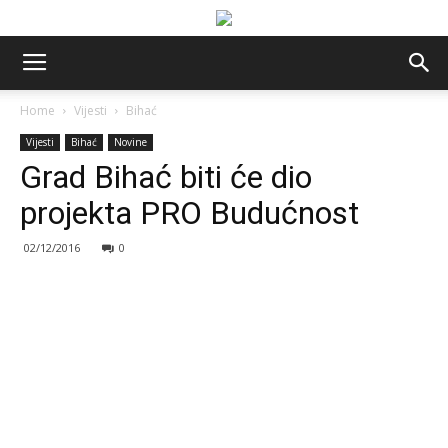
Home
Vijesti
Bihać
Vijesti
Bihać
Novine
Grad Bihać biti će dio
projekta PRO Budućnost
02/12/2016
0