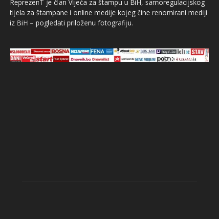
ReprezenT je član Vijeća za štampu u BiH, samoregulacijskog
tijela za štampane i online medije kojeg čine renomirani mediji
iz BiH – pogledati priloženu fotografiju.