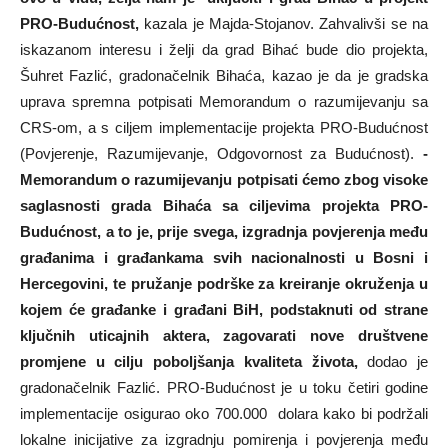
PRO-Budućnost,
kazala je Majda-Stojanov. Zahvalivši se na
iskazanom interesu i želji da grad Bihać bude dio projekta,
Šuhret Fazlić, gradonačelnik Bihaća, kazao je da je gradska
uprava spremna potpisati Memorandum o razumijevanju sa
CRS-om, a s ciljem implementacije projekta PRO-Budućnost
(Povjerenje, Razumijevanje, Odgovornost za Budućnost).
-
Memorandum o razumijevanju potpisati ćemo zbog visoke
saglasnosti grada Bihaća sa ciljevima projekta PRO-
Budućnost, a to je, prije svega, izgradnja povjerenja među
građanima i građankama svih nacionalnosti u Bosni i
Hercegovini, te pružanje podrške za kreiranje okruženja u
kojem će građanke i građani BiH, podstaknuti od strane
ključnih uticajnih aktera, zagovarati nove društvene
promjene u cilju poboljšanja kvaliteta života,
dodao je
gradonačelnik Fazlić. PRO-Budućnost je u toku četiri godine
implementacije osigurao oko 700.000 dolara kako bi podržali
lokalne inicijative za izgradnju pomirenja i povjerenja među