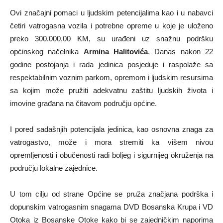
Ovi značajni pomaci u ljudskim petencijalima kao i u nabavci
četiri vatrogasna vozila i potrebne opreme u koje je uloženo
preko 300.000,00 KM, su urađeni uz snažnu podršku
općinskog načelnika
Armina Halitovića
. Danas nakon 22
godine postojanja i rada jedinica posjeduje i raspolaže sa
respektabilnim voznim parkom, opremom i ljudskim resursima
sa kojim može pružiti adekvatnu zaštitu ljudskih života i
imovine građana na čitavom području općine.
I pored sadašnjih potencijala jedinica, kao osnovna znaga za
vatrogastvo, može i mora stremiti ka višem nivou
opremljenosti i obučenosti radi boljeg i sigurnijeg okruženja na
području lokalne zajednice.
U tom cilju od strane Općine se pruža značjana podrška i
dopunskim vatrogasnim snagama DVD Bosanska Krupa i VD
Otoka iz Bosanske Otoke kako bi se zajedničkim naporima