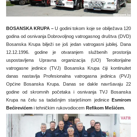
BOSANSKA KRUPA –
U godini tokom koje se obilježava 120
godina od osnivanja Dobrovoljnog vatrogasnog društva (DVD)
Bosanska Krupa bilježi se još jedan vatrogasni jubilej. Dana
12.12.1996. godine je otvaranjem službenih prostorija
uspostavljena Upravna organizacija (UO) Teroitorijalne
vatrogasne jedinice (TVJ) Bosanska Krupa čiji kontinuitet
danas nastavlja Profesionalna vatrogasna jedinica (PVJ)
Općine Bosanska Krupa. Danas se dakle navršavaju 22
godine od skromnih početaka i osnivanja TVJ Bosanska
Krupa na čelu sa tadašnjim starješinom jedinice
Esmirom
Bećirevićem
i tehničkim rukovodiocem
Refikom Mešićem
.