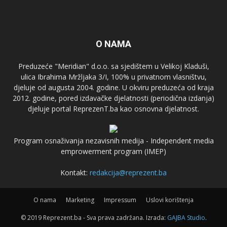
O NAMA
Preduzeće "Meridian" d.o.o. sa sjedištem u Velikoj Kladuši,
ulica Ibrahima Mržljaka 3/I, 100% u privatnom vlasništvu,
djeluje od augusta 2004. godine. U okviru preduzeća od kraja
2012. godine, pored izdavačke djelatnosti (periodična izdanja)
djeluje portal ReprezenT.ba kao osnovna djelatnost.
Program osnaživanja nezavisnih medija - Independent media
emprowerment program (IMEP)
Kontakt:
redakcija@reprezent.ba
O nama
Marketing
Impressum
Uslovi korištenja
© 2019 Reprezent.ba - Sva prava zadržana. Izrada:
GAJBA Studio
.