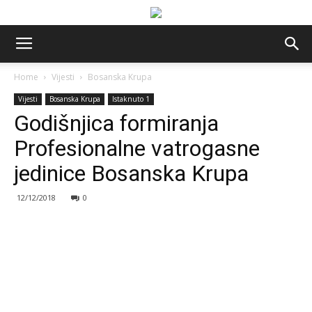
Home
Vijesti
Bosanska Krupa
Vijesti
Bosanska Krupa
Istaknuto 1
Godišnjica formiranja
Profesionalne vatrogasne
jedinice Bosanska Krupa
12/12/2018
0