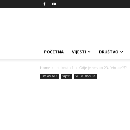
Reprezent
POČETNA
VIJESTI
DRUŠTVO
Home
Istaknuto 1
Gdje je nestao 23. februar???
Istaknuto 1
Vijesti
Velika Kladuša