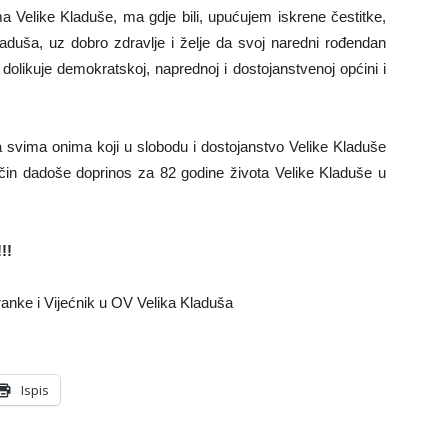
 Velike Kladuše, ma gdje bili, upućujem iskrene čestitke,
duša, uz dobro zdravlje i želje da svoj naredni rođendan
dolikuje demokratskoj, naprednoj i dostojanstvenoj općini i
 svima onima koji u slobodu i dostojanstvo Velike Kladuše
način dadoše doprinos za 82 godine života Velike Kladuše u
!!
ranke i Vijećnik u OV Velika Kladuša
Ispis