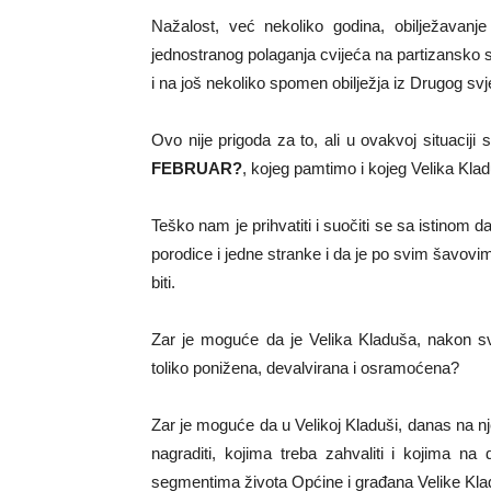
Nažalost, već nekoliko godina, obilježavan
jednostranog polaganja cvijeća na partizansko
i na još nekoliko spomen obilježja iz Drugog svj
Ovo nije prigoda za to, ali u ovakvoj situacij
FEBRUAR?
, kojeg pamtimo i kojeg Velika Kla
Teško nam je prihvatiti i suočiti se sa istinom 
porodice i jedne stranke i da je po svim šavovim
biti.
Zar je moguće da je Velika Kladuša, nakon sve
toliko ponižena, devalvirana i osramoćena?
Zar je moguće da u Velikoj Kladuši, danas na njen
nagraditi, kojima treba zahvaliti i kojima n
segmentima života Općine i građana Velike Kl