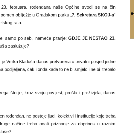
je 23. februara, rođendana naše Općine svodi se na čin
 spomen obilježje u Gradskom parku „
7. Sekretara SKOJ-a
“
etskog rata.
i se, samo po sebi, nameće pitanje:
GDJE JE NESTAO 23.
duša zaslužuje?
da je Velika Kladuša danas pretvorena u privatni posjed jedne
a podijeljena, čak i onda kada to ne bi smjelo i ne bi trebalo
ga što je, kroz svoju povijest, prošla i preživjela, danas
 rođendan, ne postoje ljudi, kolektivi i institucije koje treba
a druge načine treba odati priznanje za doprinos u raznim
aduše?