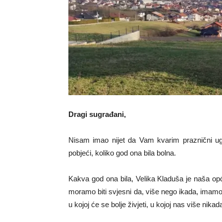
Dragi sugrađani,
Nisam imao nijet da Vam kvarim praznični ugođ
pobjeći, koliko god ona bila bolna.
Kakva god ona bila, Velika Kladuša je naša opć
moramo biti svjesni da, više nego ikada, imam
u kojoj će se bolje živjeti, u kojoj nas više nika