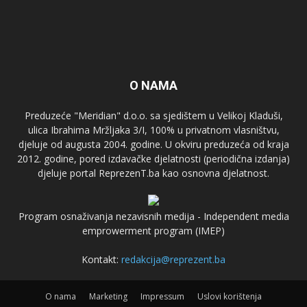
O NAMA
Preduzeće "Meridian" d.o.o. sa sjedištem u Velikoj Kladuši,
ulica Ibrahima Mržljaka 3/I, 100% u privatnom vlasništvu,
djeluje od augusta 2004. godine. U okviru preduzeća od kraja
2012. godine, pored izdavačke djelatnosti (periodična izdanja)
djeluje portal ReprezenT.ba kao osnovna djelatnost.
Program osnaživanja nezavisnih medija - Independent media
emprowerment program (IMEP)
Kontakt:
redakcija@reprezent.ba
O nama
Marketing
Impressum
Uslovi korištenja