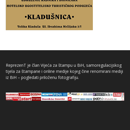
ReprezenT je član Vijeća za štampu u BiH, samoregulacijskog
tijela za štampane i online medije kojeg čine renomirani mediji
iz BiH – pogledati priloženu fotografiju.