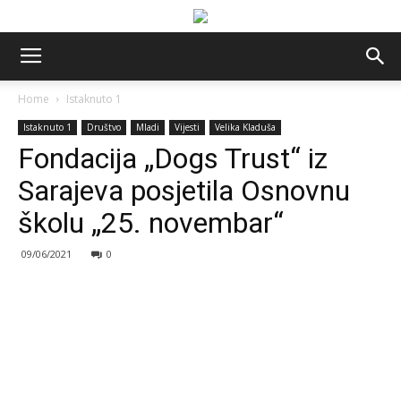
Home
Istaknuto 1
Istaknuto 1
Društvo
Mladi
Vijesti
Velika Kladuša
Fondacija „Dogs Trust“ iz
Sarajeva posjetila Osnovnu
školu „25. novembar“
09/06/2021
0