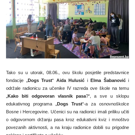
Tako su u utorak, 08.06., ovu školu posjetile predstavnice
fondacije „
Dogs Trust
“
Aida Hulusić
i
Elma Šabanović
i
održale radionicu za učenike IV razreda ove škole na temu
„
Kako biti odgovoran vlasnik pasa
?“, a sve u sklopu
edukativnog programa „
Dogs Trust
“-a za osnovnoškolce
Bosne i Hercegovine. Učenici su na radionici imali priliku učiti
o odgovornom držanju pasa kroz edukativni kviz i mnoštvo
povezanih aktivnosti, a na kraju radionice dobili su prigodne