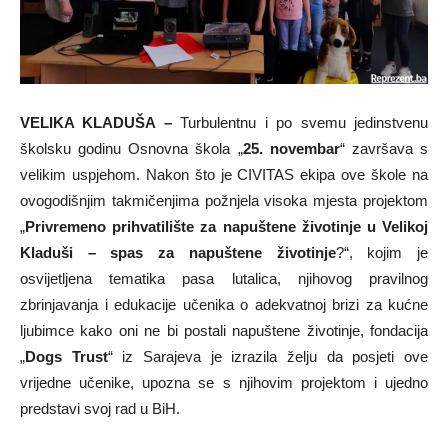
VELIKA KLADUŠA –
Turbulentnu i po svemu jedinstvenu
školsku godinu Osnovna škola „
25. novembar
“ završava s
velikim uspjehom. Nakon što je CIVITAS ekipa ove škole na
ovogodišnjim takmičenjima požnjela visoka mjesta projektom
„
Privremeno prihvatilište za napuštene životinje u Velikoj
Kladuši – spas za napuštene životinje
?“, kojim je
osvijetljena tematika pasa lutalica, njihovog pravilnog
zbrinjavanja i edukacije učenika o adekvatnoj brizi za kućne
ljubimce kako oni ne bi postali napuštene životinje, fondacija
„
Dogs Trust
“ iz Sarajeva je izrazila želju da posjeti ove
vrijedne učenike, upozna se s njihovim projektom i ujedno
predstavi svoj rad u BiH.