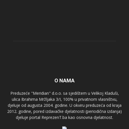
O NAMA
Preduzeće "Meridian" d.o.o. sa sjedištem u Velikoj Kladuši,
ulica Ibrahima Mržljaka 3/I, 100% u privatnom vlasništvu,
djeluje od augusta 2004. godine. U okviru preduzeća od kraja
2012. godine, pored izdavačke djelatnosti (periodična izdanja)
djeluje portal ReprezenT.ba kao osnovna djelatnost.