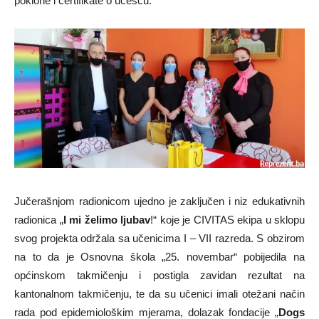
poklone i certifikate o učešću.
Jučerašnjom radionicom ujedno je zaključen i niz edukativnih
radionica „
I mi želimo ljubav
!“ koje je CIVITAS ekipa u sklopu
svog projekta održala sa učenicima I – VII razreda. S obzirom
na to da je Osnovna škola „25. novembar“ pobijedila na
općinskom takmičenju i postigla zavidan rezultat na
kantonalnom takmičenju, te da su učenici imali otežani način
rada pod epidemiološkim mjerama, dolazak fondacije „
Dogs