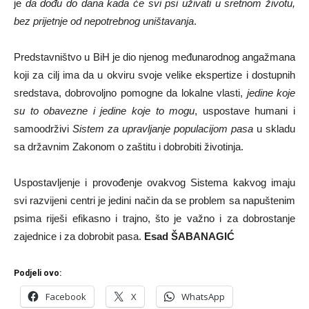
je
da dođu do dana kada će svi psi uživati u sretnom životu,
bez prijetnje od nepotrebnog uništavanja
.
Predstavništvo u BiH je dio njenog međunarodnog angažmana
koji za cilj ima da u okviru svoje velike ekspertize i dostupnih
sredstava, dobrovoljno pomogne da lokalne vlasti,
jedine koje
su to obavezne i jedine koje to mogu
, uspostave humani i
samoodrživi
Sistem za upravljanje populacijom pasa
u skladu
sa državnim Zakonom o zaštitu i dobrobiti životinja.
Uspostavljenje i provođenje ovakvog Sistema kakvog imaju
svi razvijeni centri je jedini način da se problem sa napuštenim
psima riješi efikasno i trajno, što je važno i za dobrostanje
zajednice i za dobrobit pasa.
Esad ŠABANAGIĆ
Podjeli ovo:
Facebook
X
WhatsApp