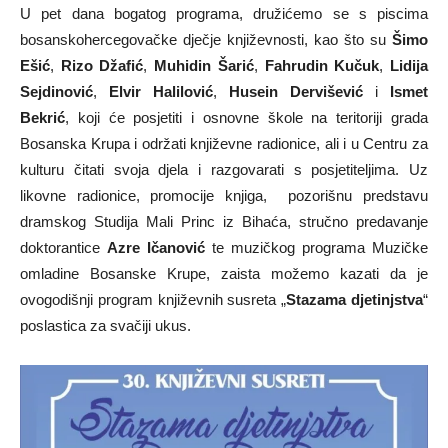
U pet dana bogatog programa, družićemo se s piscima
bosanskohercegovačke dječje književnosti, kao što su
Šimo
Ešić
,
Rizo Džafić
,
Muhidin Šarić
,
Fahrudin Kučuk
,
Lidija
Sejdinović
,
Elvir Halilović
,
Husein Dervišević
i
Ismet
Bekrić
, koji će posjetiti i osnovne škole na teritoriji grada
Bosanska Krupa i održati književne radionice, ali i u Centru za
kulturu čitati svoja djela i razgovarati s posjetiteljima. Uz
likovne radionice, promocije knjiga, pozorišnu predstavu
dramskog Studija Mali Princ iz Bihaća, stručno predavanje
doktorantice
Azre Ičanović
te muzičkog programa Muzičke
omladine Bosanske Krupe, zaista možemo kazati da je
ovogodišnji program književnih susreta „
Stazama djetinjstva
“
poslastica za svačiji ukus.