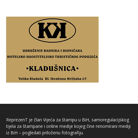
ReprezenT je član Vijeća za štampu u BiH, samoregulacijskog
tijela za štampane i online medije kojeg čine renomirani mediji
iz BiH – pogledati priloženu fotografiju.