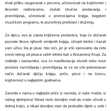
imati priliku razgovarati s piscima, učestvovati na književnim i
likovnim radionicama, slušati stručna predavanja i
promišljanja, učestovati u promocijama knjiga, bogatom
muzičkom programu, te pozorišnoj predstavi i druženju.
Za djecu, ovo je zaista književna poslastica, koja će dočarati
poznate likove njihovih omiljenih knjiga, oživjeti lektire i kazati
vam uživo šta je pisac htio reći, jer je vrlo vjerovatno da ćete
sresti nekog od pisaca vaših lektira baš u Bosanskoj Krupi. Za
roditelje i nastavnike, ova će manifestacija otvoriti neke nove
prostore razmišljanja i promišljanja, te će na vrlo jednostavan
način dočarati dječju knjigu, priče, pisce i na koncu,
književnost u najljepšim godinama.
Zaronite s nama u najljepše priče iz razreda, iz naše mašte, iz
našeg djetinjstva! Nikad niste dovoljno mali da znate uživati u
dobroj knjizi, a nikad dovoljno stari da probudite dijete u sebi i