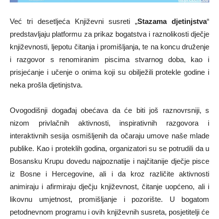
Već tri desetljeća Književni susreti „
Stazama djetinjstva
“
predstavljaju platformu za prikaz bogatstva i raznolikosti dječje
književnosti, ljepotu čitanja i promišljanja, te na koncu druženje
i razgovor s renomiranim piscima stvarnog doba, kao i
prisjećanje i učenje o onima koji su obilježili protekle godine i
neka prošla djetinjstva.
Ovogodišnji događaj obećava da će biti još raznovrsniji, s
nizom privlačnih aktivnosti, inspirativnih razgovora i
interaktivnih sesija osmišljenih da očaraju umove naše mlade
publike. Kao i proteklih godina, organizatori su se potrudili da u
Bosansku Krupu dovedu najpoznatije i najčitanije dječje pisce
iz Bosne i Hercegovine, ali i da kroz različite aktivnosti
animiraju i afirmiraju dječju književnost, čitanje uopćeno, ali i
likovnu umjetnost, promišljanje i pozorište. U bogatom
petodnevnom programu i ovih književnih susreta, posjetitelji će