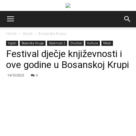
Home
Vijesti
Bosanska Krupa
Vijesti
Bosanska Krupa
Istaknuto 2
Društvo
Kultura
Mladi
Festival dječje književnosti i
ove godine u Bosanskoj Krupi
14/10/2023
0