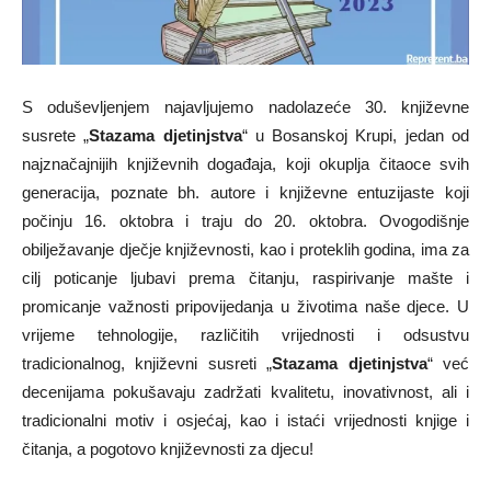
S oduševljenjem najavljujemo nadolazeće 30. književne
susrete „
Stazama djetinjstva
“ u Bosanskoj Krupi, jedan od
najznačajnijih književnih događaja, koji okuplja čitaoce svih
generacija, poznate bh. autore i književne entuzijaste koji
počinju 16. oktobra i traju do 20. oktobra. Ovogodišnje
obilježavanje dječje književnosti, kao i proteklih godina, ima za
cilj poticanje ljubavi prema čitanju, raspirivanje mašte i
promicanje važnosti pripovijedanja u životima naše djece. U
vrijeme tehnologije, različitih vrijednosti i odsustvu
tradicionalnog, književni susreti „
Stazama djetinjstva
“ već
decenijama pokušavaju zadržati kvalitetu, inovativnost, ali i
tradicionalni motiv i osjećaj, kao i istaći vrijednosti knjige i
čitanja, a pogotovo književnosti za djecu!