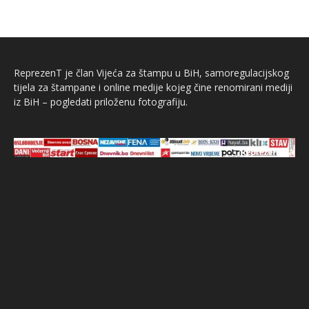
ReprezenT je član Vijeća za štampu u BiH, samoregulacijskog
tijela za štampane i online medije kojeg čine renomirani mediji
iz BiH – pogledati priloženu fotografiju.