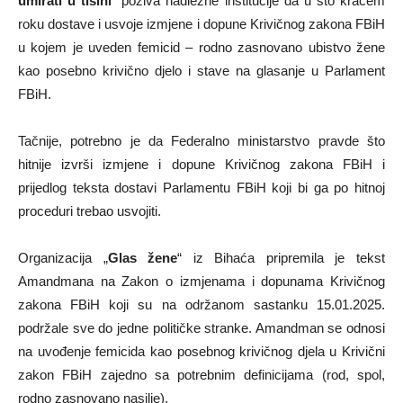
umirati u tišini
” poziva nadležne institucije da u što kraćem
roku dostave i usvoje izmjene i dopune Krivičnog zakona FBiH
u kojem je uveden femicid – rodno zasnovano ubistvo žene
kao posebno krivično djelo i stave na glasanje u Parlament
FBiH.
Tačnije, potrebno je da Federalno ministarstvo pravde što
hitnije izvrši izmjene i dopune Krivičnog zakona FBiH i
prijedlog teksta dostavi Parlamentu FBiH koji bi ga po hitnoj
proceduri trebao usvojiti.
Organizacija „
Glas žene
“ iz Bihaća pripremila je tekst
Amandmana na Zakon o izmjenama i dopunama Krivičnog
zakona FBiH koji su na održanom sastanku 15.01.2025.
podržale sve do jedne političke stranke. Amandman se odnosi
na uvođenje femicida kao posebnog krivičnog djela u Krivični
zakon FBiH zajedno sa potrebnim definicijama (rod, spol,
rodno zasnovano nasilje).