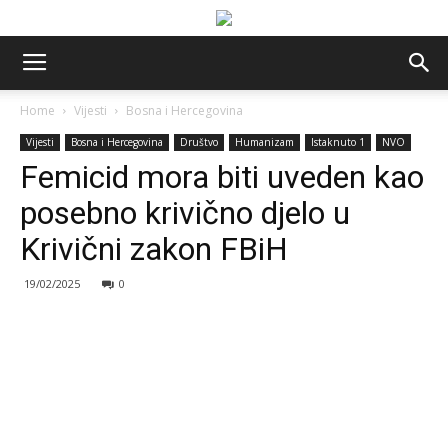
Home
Vijesti
Bosna i Hercegovina
Vijesti
Bosna i Hercegovina
Društvo
Humanizam
Istaknuto 1
NVO
Femicid mora biti uveden kao
posebno krivično djelo u
Krivični zakon FBiH
19/02/2025
0