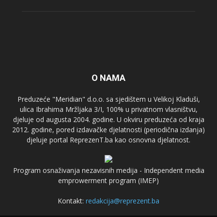
O NAMA
Preduzeće "Meridian" d.o.o. sa sjedištem u Velikoj Kladuši,
ulica Ibrahima Mržljaka 3/I, 100% u privatnom vlasništvu,
djeluje od augusta 2004. godine. U okviru preduzeća od kraja
2012. godine, pored izdavačke djelatnosti (periodična izdanja)
djeluje portal ReprezenT.ba kao osnovna djelatnost.
Program osnaživanja nezavisnih medija - Independent media
emprowerment program (IMEP)
Kontakt:
redakcija@reprezent.ba