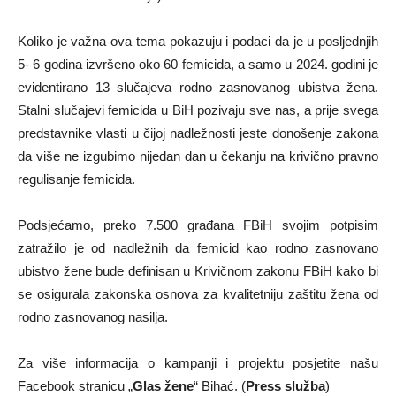
Koliko je važna ova tema pokazuju i podaci da je u posljednjih
5- 6 godina izvršeno oko 60 femicida, a samo u 2024. godini je
evidentirano 13 slučajeva rodno zasnovanog ubistva žena.
Stalni slučajevi femicida u BiH pozivaju sve nas, a prije svega
predstavnike vlasti u čijoj nadležnosti jeste donošenje zakona
da više ne izgubimo nijedan dan u čekanju na krivično pravno
regulisanje femicida.
Podsjećamo, preko 7.500 građana FBiH svojim potpisim
zatražilo je od nadležnih da femicid kao rodno zasnovano
ubistvo žene bude definisan u Krivičnom zakonu FBiH kako bi
se osigurala zakonska osnova za kvalitetniju zaštitu žena od
rodno zasnovanog nasilja.
Za više informacija o kampanji i projektu posjetite našu
Facebook stranicu „
Glas žene
“ Bihać. (
Press služba
)