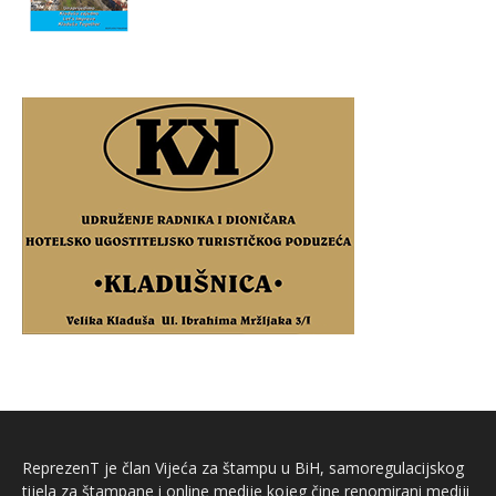
ReprezenT je član Vijeća za štampu u BiH, samoregulacijskog
tijela za štampane i online medije kojeg čine renomirani mediji