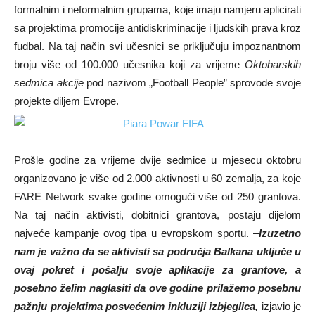
formalnim i neformalnim grupama, koje imaju namjeru aplicirati
sa projektima promocije antidiskriminacije i ljudskih prava kroz
fudbal. Na taj način svi učesnici se priključuju impoznantnom
broju više od 100.000 učesnika koji za vrijeme
Oktobarskih
sedmica akcije
pod nazivom „Football People” sprovode svoje
projekte diljem Evrope.
Prošle godine za vrijeme dvije sedmice u mjesecu oktobru
organizovano je više od 2.000 aktivnosti u 60 zemalja, za koje
FARE Network svake godine omogući više od 250 grantova.
Na taj način aktivisti, dobitnici grantova, postaju dijelom
najveće kampanje ovog tipa u evropskom sportu. –
Izuzetno
nam je važno da se aktivisti sa područja Balkana uključe u
ovaj pokret i pošalju svoje aplikacije za grantove, a
posebno želim naglasiti da ove godine prilažemo posebnu
pažnju projektima posvećenim inkluziji izbjeglica,
izjavio je