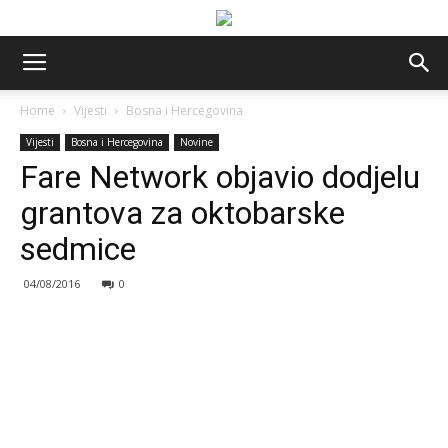
Home
Vijesti
Bosna i Hercegovina
Vijesti
Bosna i Hercegovina
Novine
Fare Network objavio dodjelu
grantova za oktobarske
sedmice
04/08/2016
0