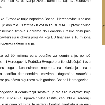
 važnosti za očuvanje života deminera koji svakodnevno
a.
rške Evropske unije naporima Bosne i Hercegovine u oblasti
U je donirala 19 terenskih vozila za BHMAC i uprave civilne
eminerskih timova i opreme do udaljenih i teško dostupnih
bavljeni su u okviru projekta koji EU finansira s 10 miliona
h operacija deminiranja.
iše od 50 miliona eura podrške za deminiranje, pomoć
sni i Hercegovini. Podrška Evropske unije, uključujući i ovu
učnu ulogu u kontinuiranim naporima na uklanjanju mina u
tna podrška deminerskim timovima i dugoročno strateško
e se povećava sigurnost svih građana Bosne i Hercegovine.
ovine u deminiranju sastavni je dio šire inicijative koja
teta BHMAC-a i uprava civilne zaštite, kao i blisku saradnju
 rizicima od mina, te nadzor i kontrolu kvaliteta izvedenih