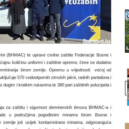
ini (BHMAC) te uprave civilne zaštite Federacije Bosne i
čajnu količinu uniformi i zaštitne opreme, čime se dodatno
deminiranja širom zemlje. Opremu u vrijednosti većoj od
uključuje 570 vodootpornih zimskih jakni, radnih pantalona i
 s dugim i kratkim rukavima te 380 pari zaštitnih polucipela i
ja za zaštitu i sigurnost deminerskih timova BHMAC-a i
o rade u područjima pogođenim minama širom Bosne i
je zemlje još uvijek kontaminirano minama, odgovarajuća