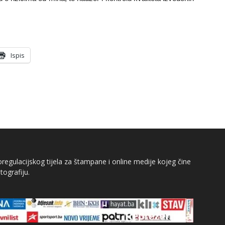
Ispis
egulacijskog tijela za štampane i online medije kojeg čine
tografiju.