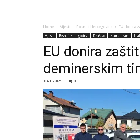
Home
Vijesti
Bosna i Hercegovina
EU donira z
Vijesti
Bosna i Hercegovina
Društvo
Humanizam
Ist
EU donira zašti
deminerskim ti
03/11/2025
0