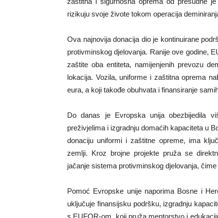
zaštitna i sigurnosna oprema od presudne je
rizikuju svoje živote tokom operacija deminiranj
Ova najnovija donacija dio je kontinuirane pod
protivminskog djelovanja. Ranije ove godine, E
zaštite oba entiteta, namijenjenih prevozu d
lokacija. Vozila, uniforme i zaštitna oprema na
eura, a koji takođe obuhvata i finansiranje sami
Do danas je Evropska unija obezbijedila v
preživjelima i izgradnju domaćih kapaciteta u Bo
donaciju uniformi i zaštitne opreme, ima klj
zemlji. Kroz brojne projekte pruža se direk
jačanje sistema protivminskog djelovanja, čim
Pomoć Evropske unije naporima Bosne i Herceg
uključuje finansijsku podršku, izgradnju kapaci
s EUFOR-om, koji pruža mentorstvo i edukaciju o