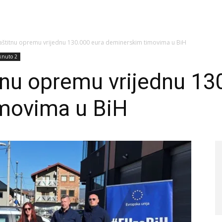
aštitnu opremu vrijednu 130.000 eura deminerskim timovima u BiH
aknuto 2
tnu opremu vrijednu 13
movima u BiH