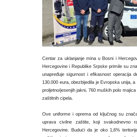
Centar za uklanjanje mina u Bosni i Hercegov
Hercegovine i Republike Srpske primile su zna
unapređuje sigurnost i efikasnost operacija 
130.000 eura, obezbijedila je Evropska unija, a 
proljetno/jesenjih jakni, 760 muških polo majica
zaštitnih cipela.
Ove uniforme i oprema od ključnog su znača
uprava civilne zaštite, koji svakodnevn
Hercegovine. Budući da je oko 1,6% teritori