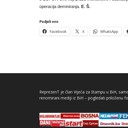
operacija deminiranja.
E. Š.
Podjeli ovo:
Facebook
X
WhatsApp
ReprezenT je član Vijeća za štampu u BiH, samor
renomirani mediji iz BiH – pogledati priloženu fo