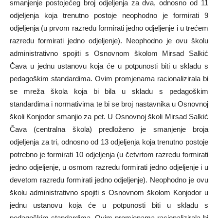
smanjenje postojećeg broj odjeljenja za dva, odnosno od 11
odjeljenja koja trenutno postoje neophodno je formirati 9
odjeljenja (u prvom razredu formirati jedno odjeljenje i u trećem
razredu formirati jedno odjeljenje). Neophodno je ovu školu
administrativno spojiti s Osnovnom školom Mirsad Salkić
Čava u jednu ustanovu koja će u potpunosti biti u skladu s
pedagoškim standardima. Ovim promjenama racionalizirala bi
se mreža škola koja bi bila u skladu s pedagoškim
standardima i normativima te bi se broj nastavnika u Osnovnoj
školi Konjodor smanjio za pet. U Osnovnoj školi Mirsad Salkić
Čava (centralna škola) predloženo je smanjenje broja
odjeljenja za tri, odnosno od 13 odjeljenja koja trenutno postoje
potrebno je formirati 10 odjeljenja (u četvrtom razredu formirati
jedno odjeljenje, u osmom razredu formirati jedno odjeljenje i u
devetom razredu formirati jedno odjeljenje). Neophodno je ovu
školu administrativno spojiti s Osnovnom školom Konjodor u
jednu ustanovu koja će u potpunosti biti u skladu s
pedagoškim standardima. Ovim promjenama racionalizirala bi