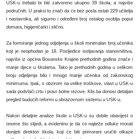
USK-u trebalo bi biti zatvoreno ukupno 39 škola, a najviše
područnih. U praksi to znači da će bez posla ostati 229 učitelja
i nastavnika, ali sigurno i određeni broj ostalog osoblja poput
domara, higijeničarki i slično.
Za formiranje jednog odjeljenja u školi minimalan broj učenika
koji je neophodan je 18. Posljedice iseljavanja stanovništva,
najviše iz općina Bosanske Krajine prethodnih godina znače i
manje djece u školama. Tako je prethodnih godina u velikom
broju odjeljenja bilo i mnogo manje učenika od zakonskog
minimuma. Ipak, s obzirom na velike troškove, vlast u USK-u
sada podvlači crtu i pravi bolne rezove. Klix.ba donosi detaljan
pregled budućih reformi u obrazovnom sistemu u USK-u.
Nakon detaljne analize škole u USK-u su dobile obavijest o
onome što slijedi, a evidentno je da će najteže odluke morati
donijeti direktori škola, koji će biti primorani uručiti otkaze