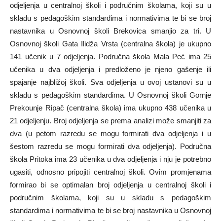
odjeljenja u centralnoj školi i područnim školama, koji su u
skladu s pedagoškim standardima i normativima te bi se broj
nastavnika u Osnovnoj školi Brekovica smanjio za tri. U
Osnovnoj školi Gata Ilidža Vrsta (centralna škola) je ukupno
141 učenik u 7 odjeljenja. Područna škola Mala Peć ima 25
učenika u dva odjeljenja i predloženo je njeno gašenje ili
spajanje najbližoj školi. Sva odjeljenja u ovoj ustanovi su u
skladu s pedagoškim standardima. U Osnovnoj školi Gornje
Prekounje Ripač (centralna škola) ima ukupno 438 učenika u
21 odjeljenju. Broj odjeljenja se prema analizi može smanjiti za
dva (u petom razredu se mogu formirati dva odjeljenja i u
šestom razredu se mogu formirati dva odjeljenja). Područna
škola Pritoka ima 23 učenika u dva odjeljenja i nju je potrebno
ugasiti, odnosno pripojiti centralnoj školi. Ovim promjenama
formirao bi se optimalan broj odjeljenja u centralnoj školi i
područnim školama, koji su u skladu s pedagoškim
standardima i normativima te bi se broj nastavnika u Osnovnoj