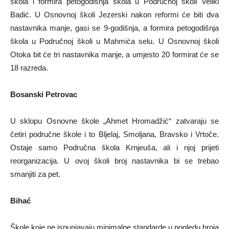
škola i formira petogodišnja škola u Područnoj školi Veliki
Badić. U Osnovnoj školi Jezerski nakon reformi će biti dva
nastavnika manje, gasi se 9-godišnja, a formira petogodišnja
škola u Područnoj školi u Mahmića selu. U Osnovnoj školi
Otoka bit će tri nastavnika manje, a umjesto 20 formirat će se
18 razreda.
Bosanski Petrovac
U sklopu Osnovne škole „Ahmet Hromadžić“ zatvaraju se
četiri područne škole i to Bljelaj, Smoljana, Bravsko i Vrtoče.
Ostaje samo Područna škola Krnjeuša, ali i njoj prijeti
reorganizacija. U ovoj školi broj nastavnika bi se trebao
smanjiti za pet.
Bihać
Škole koje ne ispunjavaju minimalne standarde u pogledu broja