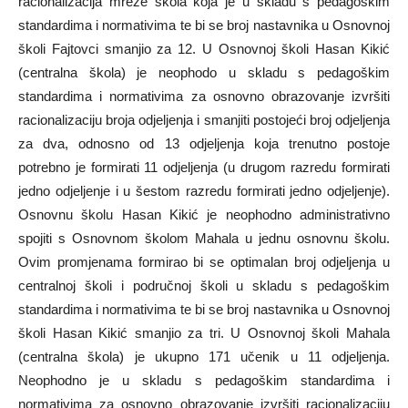
racionalizacija mreže škola koja je u skladu s pedagoškim
standardima i normativima te bi se broj nastavnika u Osnovnoj
školi Fajtovci smanjio za 12. U Osnovnoj školi Hasan Kikić
(centralna škola) je neophodo u skladu s pedagoškim
standardima i normativima za osnovno obrazovanje izvršiti
racionalizaciju broja odjeljenja i smanjiti postojeći broj odjeljenja
za dva, odnosno od 13 odjeljenja koja trenutno postoje
potrebno je formirati 11 odjeljenja (u drugom razredu formirati
jedno odjeljenje i u šestom razredu formirati jedno odjeljenje).
Osnovnu školu Hasan Kikić je neophodno administrativno
spojiti s Osnovnom školom Mahala u jednu osnovnu školu.
Ovim promjenama formirao bi se optimalan broj odjeljenja u
centralnoj školi i područnoj školi u skladu s pedagoškim
standardima i normativima te bi se broj nastavnika u Osnovnoj
školi Hasan Kikić smanjio za tri. U Osnovnoj školi Mahala
(centralna škola) je ukupno 171 učenik u 11 odjeljenja.
Neophodno je u skladu s pedagoškim standardima i
normativima za osnovno obrazovanje izvršiti racionalizaciju