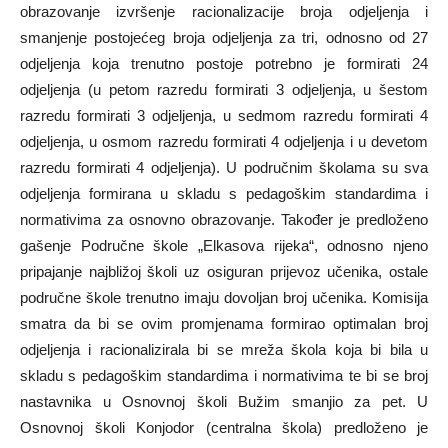
obrazovanje izvršenje racionalizacije broja odjeljenja i
smanjenje postojećeg broja odjeljenja za tri, odnosno od 27
odjeljenja koja trenutno postoje potrebno je formirati 24
odjeljenja (u petom razredu formirati 3 odjeljenja, u šestom
razredu formirati 3 odjeljenja, u sedmom razredu formirati 4
odjeljenja, u osmom razredu formirati 4 odjeljenja i u devetom
razredu formirati 4 odjeljenja). U područnim školama su sva
odjeljenja formirana u skladu s pedagoškim standardima i
normativima za osnovno obrazovanje. Također je predloženo
gašenje Područne škole „Elkasova rijeka“, odnosno njeno
pripajanje najbližoj školi uz osiguran prijevoz učenika, ostale
područne škole trenutno imaju dovoljan broj učenika. Komisija
smatra da bi se ovim promjenama formirao optimalan broj
odjeljenja i racionalizirala bi se mreža škola koja bi bila u
skladu s pedagoškim standardima i normativima te bi se broj
nastavnika u Osnovnoj školi Bužim smanjio za pet. U
Osnovnoj školi Konjodor (centralna škola) predloženo je