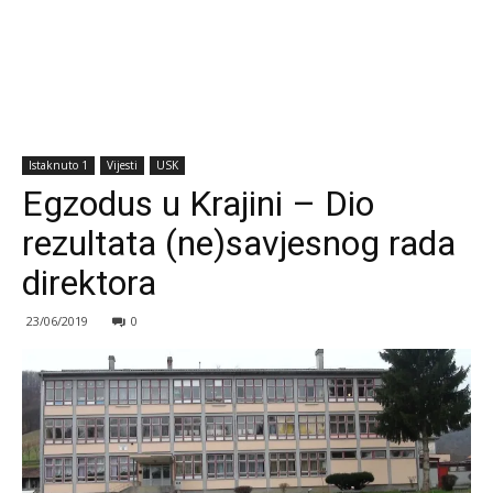
Istaknuto 1
Vijesti
USK
Egzodus u Krajini – Dio
rezultata (ne)savjesnog rada
direktora
23/06/2019
0