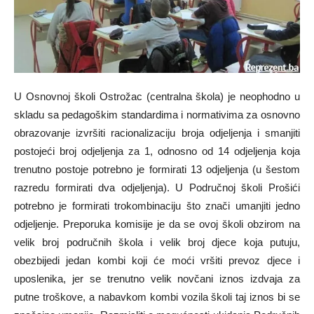
U Osnovnoj školi Ostrožac (centralna škola) je neophodno u
skladu sa pedagoškim standardima i normativima za osnovno
obrazovanje izvršiti racionalizaciju broja odjeljenja i smanjiti
postojeći broj odjeljenja za 1, odnosno od 14 odjeljenja koja
trenutno postoje potrebno je formirati 13 odjeljenja (u šestom
razredu formirati dva odjeljenja). U Područnoj školi Prošići
potrebno je formirati trokombinaciju što znači umanjiti jedno
odjeljenje. Preporuka komisije je da se ovoj školi obzirom na
velik broj područnih škola i velik broj djece koja putuju,
obezbijedi jedan kombi koji će moći vršiti prevoz djece i
uposlenika, jer se trenutno velik novčani iznos izdvaja za
putne troškove, a nabavkom kombi vozila školi taj iznos bi se