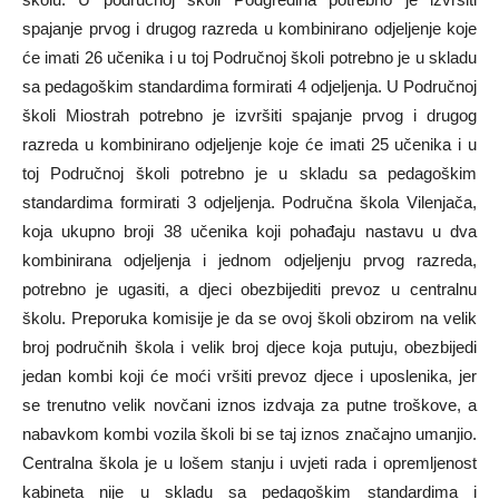
spajanje prvog i drugog razreda u kombinirano odjeljenje koje
će imati 26 učenika i u toj Područnoj školi potrebno je u skladu
sa pedagoškim standardima formirati 4 odjeljenja. U Područnoj
školi Miostrah potrebno je izvršiti spajanje prvog i drugog
razreda u kombinirano odjeljenje koje će imati 25 učenika i u
toj Područnoj školi potrebno je u skladu sa pedagoškim
standardima formirati 3 odjeljenja. Područna škola Vilenjača,
koja ukupno broji 38 učenika koji pohađaju nastavu u dva
kombinirana odjeljenja i jednom odjeljenju prvog razreda,
potrebno je ugasiti, a djeci obezbijediti prevoz u centralnu
školu. Preporuka komisije je da se ovoj školi obzirom na velik
broj područnih škola i velik broj djece koja putuju, obezbijedi
jedan kombi koji će moći vršiti prevoz djece i uposlenika, jer
se trenutno velik novčani iznos izdvaja za putne troškove, a
nabavkom kombi vozila školi bi se taj iznos značajno umanjio.
Centralna škola je u lošem stanju i uvjeti rada i opremljenost
kabineta nije u skladu sa pedagoškim standardima i