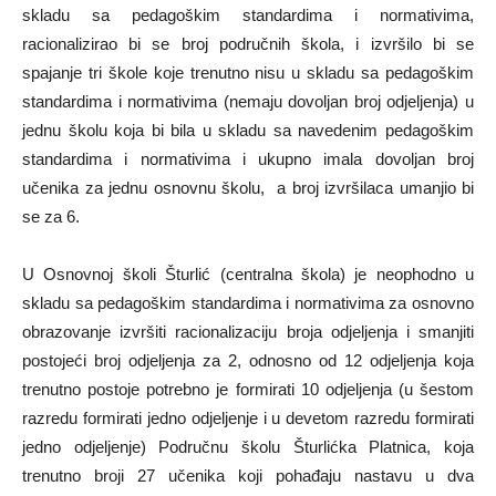
skladu sa pedagoškim standardima i normativima,
racionalizirao bi se broj područnih škola, i izvršilo bi se
spajanje tri škole koje trenutno nisu u skladu sa pedagoškim
standardima i normativima (nemaju dovoljan broj odjeljenja) u
jednu školu koja bi bila u skladu sa navedenim pedagoškim
standardima i normativima i ukupno imala dovoljan broj
učenika za jednu osnovnu školu, a broj izvršilaca umanjio bi
se za 6.
U Osnovnoj školi Šturlić (centralna škola) je neophodno u
skladu sa pedagoškim standardima i normativima za osnovno
obrazovanje izvršiti racionalizaciju broja odjeljenja i smanjiti
postojeći broj odjeljenja za 2, odnosno od 12 odjeljenja koja
trenutno postoje potrebno je formirati 10 odjeljenja (u šestom
razredu formirati jedno odjeljenje i u devetom razredu formirati
jedno odjeljenje) Područnu školu Šturlićka Platnica, koja
trenutno broji 27 učenika koji pohađaju nastavu u dva