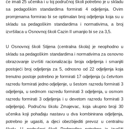
će imati 25 učenika i u toj područnoj školi potrebno je u skladu
sa pedagoškim standardima formirati 4 odjeljenja. Ovim
promjenama formirao bi se optimalan broj odjeljenja koja su u
skladu sa pedagoškim standardima i normativima, a broj
izvršilaca u Osnovnoj školi Cazin II umanjio bi se za 3,5.
U Osnovnoj školi Stijena (centralna škola) je neophodno u
skladu sa pedagoškim standardima i normativima za osnovno
obrazovanje izvršiti racionalizaciju broja odjeljenja i smanjiti
postojeći broj odjeljenja za 5, odnosno od 22 odjeljenja koja
trenutno postoje potrebno je formirati 17 odjeljenja (u četvrtom
razredu formirati jedno odjeljenje, u šestom razredu formirati 3
odjeljenja, u sedmom razredu formirati 3 odjeljenja, u osmom
razredu formirati 3 odjeljenja i u devetom razredu formirati 3
odjeljenja). Područnu školu Zmajevac, koja ukupno broji 30
učenika koji pohađaju nastavu u dva kombinirana odjeljenja,
potrebno je ugasiti, a djeci obezbijediti prevoz u centralnu
školu. U područnoj školi Podgredina potrebno je izvršiti