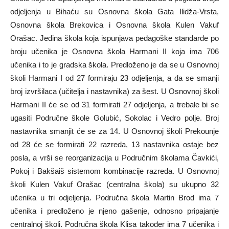
odjeljenja u Bihaću su Osnovna škola Gata Ilidža-Vrsta,
Osnovna škola Brekovica i Osnovna škola Kulen Vakuf
Orašac. Jedina škola koja ispunjava pedagoške standarde po
broju učenika je Osnovna škola Harmani II koja ima 706
učenika i to je gradska škola. Predloženo je da se u Osnovnoj
školi Harmani I od 27 formiraju 23 odjeljenja, a da se smanji
broj izvršilaca (učitelja i nastavnika) za šest. U Osnovnoj školi
Harmani II će se od 31 formirati 27 odjeljenja, a trebale bi se
ugasiti Područne škole Golubić, Sokolac i Vedro polje. Broj
nastavnika smanjit će se za 14. U Osnovnoj školi Prekounje
od 28 će se formirati 22 razreda, 13 nastavnika ostaje bez
posla, a vrši se reorganizacija u Područnim školama Čavkići,
Pokoj i Bakšaiš sistemom kombinacije razreda. U Osnovnoj
školi Kulen Vakuf Orašac (centralna škola) su ukupno 32
učenika u tri odjeljenja. Područna škola Martin Brod ima 7
učenika i predloženo je njeno gašenje, odnosno pripajanje
centralnoj školi. Područna škola Klisa također ima 7 učenika i