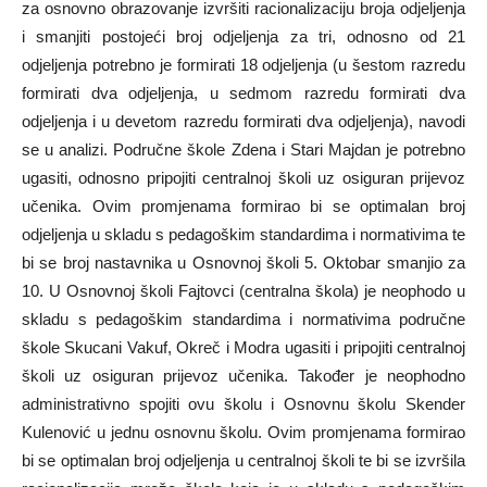
za osnovno obrazovanje izvršiti racionalizaciju broja odjeljenja
i smanjiti postojeći broj odjeljenja za tri, odnosno od 21
odjeljenja potrebno je formirati 18 odjeljenja (u šestom razredu
formirati dva odjeljenja, u sedmom razredu formirati dva
odjeljenja i u devetom razredu formirati dva odjeljenja), navodi
se u analizi. Područne škole Zdena i Stari Majdan je potrebno
ugasiti, odnosno pripojiti centralnoj školi uz osiguran prijevoz
učenika. Ovim promjenama formirao bi se optimalan broj
odjeljenja u skladu s pedagoškim standardima i normativima te
bi se broj nastavnika u Osnovnoj školi 5. Oktobar smanjio za
10. U Osnovnoj školi Fajtovci (centralna škola) je neophodo u
skladu s pedagoškim standardima i normativima područne
škole Skucani Vakuf, Okreč i Modra ugasiti i pripojiti centralnoj
školi uz osiguran prijevoz učenika. Također je neophodno
administrativno spojiti ovu školu i Osnovnu školu Skender
Kulenović u jednu osnovnu školu. Ovim promjenama formirao
bi se optimalan broj odjeljenja u centralnoj školi te bi se izvršila