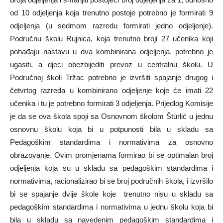
od 10 odjeljenja koja trenutno postoje potrebno je formirati 9
odjeljenja (u sedmom razredu formirati jedno odjeljenje).
Područnu školu Rujnica, koja trenutno broji 27 učenika koji
pohađaju nastavu u dva kombinirana odjeljenja, potrebno je
ugasiti, a djeci obezbijediti prevoz u centralnu školu. U
Područnoj školi Tržac potrebno je izvršiti spajanje drugog i
četvrtog razreda u kombinirano odjeljenje koje će imati 22
učenika i tu je potrebno formirati 3 odjeljenja. Prijedlog Komisije
je da se ova škola spoji sa Osnovnom školom Šturlić u jednu
osnovnu školu koja bi u potpunosti bila u skladu sa
Pedagoškim standardima i normativima za osnovno
obrazovanje. Ovim promjenama formirao bi se optimalan broj
odjeljenja koja su u skladu sa pedagoškim standardima i
normativima, racionalizirao bi se broj područnih škola, i izvršilo
bi se spajanje dvije škole koje trenutno nisu u skladu sa
pedagoškim standardima i normativima u jednu školu koja bi
bila u skladu sa navedenim pedagoškim standardima i