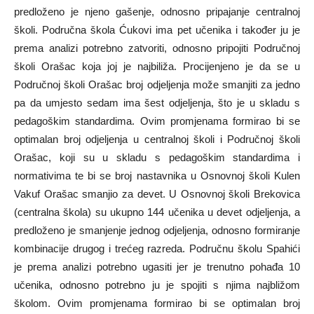
predloženo je njeno gašenje, odnosno pripajanje centralnoj
školi. Područna škola Ćukovi ima pet učenika i također ju je
prema analizi potrebno zatvoriti, odnosno pripojiti Područnoj
školi Orašac koja joj je najbiliža. Procijenjeno je da se u
Područnoj školi Orašac broj odjeljenja može smanjiti za jedno
pa da umjesto sedam ima šest odjeljenja, što je u skladu s
pedagoškim standardima. Ovim promjenama formirao bi se
optimalan broj odjeljenja u centralnoj školi i Područnoj školi
Orašac, koji su u skladu s pedagoškim standardima i
normativima te bi se broj nastavnika u Osnovnoj školi Kulen
Vakuf Orašac smanjio za devet. U Osnovnoj školi Brekovica
(centralna škola) su ukupno 144 učenika u devet odjeljenja, a
predloženo je smanjenje jednog odjeljenja, odnosno formiranje
kombinacije drugog i trećeg razreda. Područnu školu Spahići
je prema analizi potrebno ugasiti jer je trenutno pohađa 10
učenika, odnosno potrebno ju je spojiti s njima najbližom
školom. Ovim promjenama formirao bi se optimalan broj