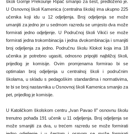
školi Gornje Prekounje Ripač smanjio za šest, predloženo je.
U Osnovnoj školi Kamenica (centralna škola) ima ukupno 225
učenika koji idu u 12 odjeljenja. Broj odjeljenja se može
umanjiti za jedno jer u sedmom razredu se umjesto dva može
formirati jedno odjeljenje. U Područnoj školi Vikići se može
formirati jedna trokombinacija i jedna dvokombinacija i smanjiti
broj odjeljenja za jedno. Područnu školu Klokot koja ima 18
učenika je potrebno ugasiti, odnosno pripojiti najbližoj školi,
prijedlog je komisije. Ovim promjenama formirao bi se
optimalan broj odjeljenja u centralnoj školi i područnim
školama, u skladu s pedagoškim standardima i normativima,
te bi se broj nastavnika u Osnovnoj školi Kamenica smanjio za
pet, prijedlog je komisije.
U Katoličkom školskom centru „Ivan Pavao II” osnovnu školu
trenutno pohađa 191 učenik u 11 odjeljenja. Broj odjeljenja se
može smanjiti za dva, u trećem razredu se može formirati
jedno odjeljenje i u šestom i osmom se može formirati