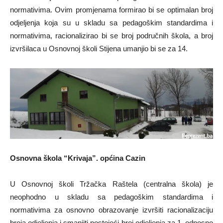
normativima. Ovim promjenama formirao bi se optimalan broj
odjeljenja koja su u skladu sa pedagoškim standardima i
normativima, racionalizirao bi se broj područnih škola, a broj
izvršilaca u Osnovnoj školi Stijena umanjio bi se za 14.
Osnovna škola “Krivaja”. općina Cazin
U Osnovnoj školi Tržačka Raštela (centralna škola) je
neophodno u skladu sa pedagoškim standardima i
normativima za osnovno obrazovanje izvršiti racionalizaciju
broja odjeljenja i smanjiti postojeći broj odjeljenja za 1, odnosno