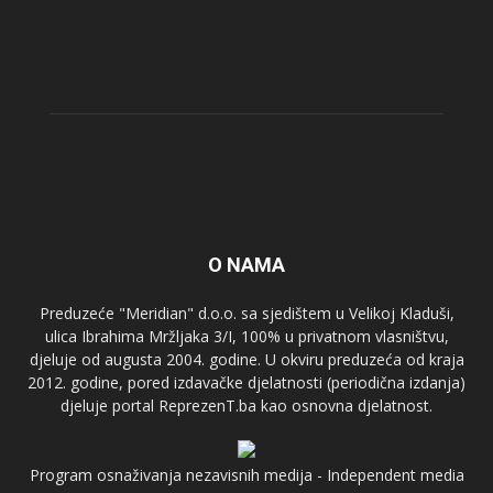
O NAMA
Preduzeće "Meridian" d.o.o. sa sjedištem u Velikoj Kladuši,
ulica Ibrahima Mržljaka 3/I, 100% u privatnom vlasništvu,
djeluje od augusta 2004. godine. U okviru preduzeća od kraja
2012. godine, pored izdavačke djelatnosti (periodična izdanja)
djeluje portal ReprezenT.ba kao osnovna djelatnost.
Program osnaživanja nezavisnih medija - Independent media