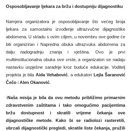
Osposobljavanje ljekara za bržu i dostupniju dijagnostiku
Namjera organizatora je osposobljavanje što većeg broja
ljekara za samostalno izvođenje ultrazvučne dijagnostike
abdomena. U skladu s ovim ciljem, u novembru ove godine će
biti organiziran i Napredna obuka ultrazvuka abdomena za
dalju nadogradnju znanja i vještina. Ovo je prvi
multiinstitucionalna obuka ove vrste, a organizatori se nadaju
nastavku uspješne saradnje kroz buduće edukacije. Voditelj
projekta je bila
Aida Vehabović
, a edukatori
Lejla Šaranović
Čečo
i
Alen Okanović
.
-Naša misija je bila da ovu metodu približimo primarnim
zdravstvenim zaštitama i tako omogućimo pacijentima
bržu dostupnost i skratili vrijeme čekanja ove
dijagnostičke metode. Kako bi se radiolozi rasteretili,
ubrzali dijagnostički pregledi, skratile liste čekanja, pružili