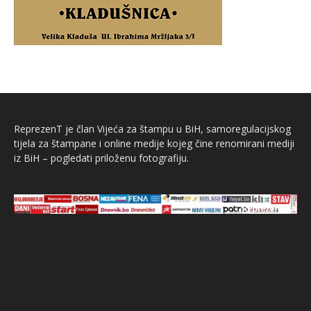
ReprezenT je član Vijeća za štampu u BiH, samoregulacijskog
tijela za štampane i online medije kojeg čine renomirani mediji
iz BiH – pogledati priloženu fotografiju.