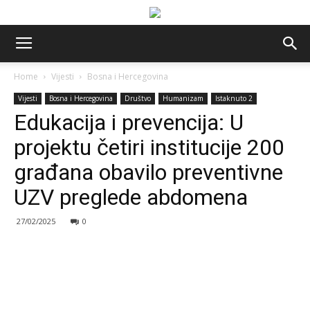
Home
Vijesti
Bosna i Hercegovina
Vijesti
Bosna i Hercegovina
Društvo
Humanizam
Istaknuto 2
Edukacija i prevencija: U
projektu četiri institucije 200
građana obavilo preventivne
UZV preglede abdomena
27/02/2025
0