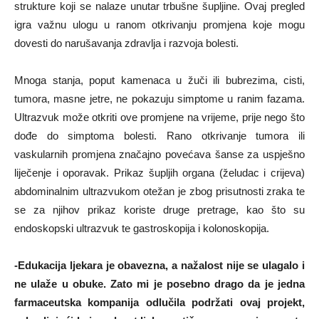
strukture koji se nalaze unutar trbušne šupljine. Ovaj pregled
igra važnu ulogu u ranom otkrivanju promjena koje mogu
dovesti do narušavanja zdravlja i razvoja bolesti.
Mnoga stanja, poput kamenaca u žuči ili bubrezima, cisti,
tumora, masne jetre, ne pokazuju simptome u ranim fazama.
Ultrazvuk može otkriti ove promjene na vrijeme, prije nego što
dođe do simptoma bolesti. Rano otkrivanje tumora ili
vaskularnih promjena značajno povećava šanse za uspješno
liječenje i oporavak. Prikaz šupljih organa (želudac i crijeva)
abdominalnim ultrazvukom otežan je zbog prisutnosti zraka te
se za njihov prikaz koriste druge pretrage, kao što su
endoskopski ultrazvuk te gastroskopija i kolonoskopija.
-Edukacija ljekara je obavezna, a nažalost nije se ulagalo i
ne ulaže u obuke. Zato mi je posebno drago da je jedna
farmaceutska kompanija odlučila podržati ovaj projekt,