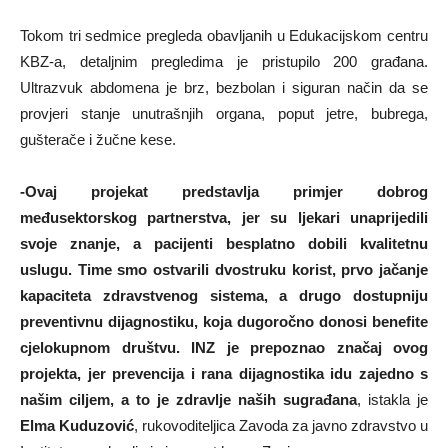
Tokom tri sedmice pregleda obavljanih u Edukacijskom centru
KBZ-a, detaljnim pregledima je pristupilo 200 građana.
Ultrazvuk abdomena je brz, bezbolan i siguran način da se
provjeri stanje unutrašnjih organa, poput jetre, bubrega,
gušterače i žučne kese.
-Ovaj projekat predstavlja primjer dobrog
međusektorskog partnerstva, jer su ljekari unaprijedili
svoje znanje, a pacijenti besplatno dobili kvalitetnu
uslugu. Time smo ostvarili dvostruku korist, prvo jačanje
kapaciteta zdravstvenog sistema, a drugo dostupniju
preventivnu dijagnostiku, koja dugoročno donosi benefite
cjelokupnom društvu. INZ je prepoznao značaj ovog
projekta, jer prevencija i rana dijagnostika idu zajedno s
našim ciljem, a to je zdravlje naših sugrađana
, istakla je
Elma Kuduzović
, rukovoditeljica Zavoda za javno zdravstvo u