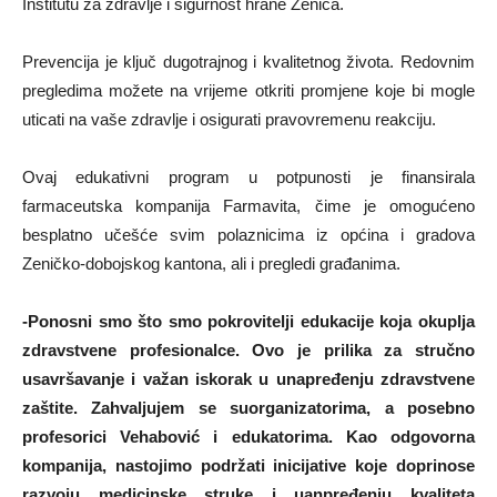
Institutu za zdravlje i sigurnost hrane Zenica.
Prevencija je ključ dugotrajnog i kvalitetnog života. Redovnim
pregledima možete na vrijeme otkriti promjene koje bi mogle
uticati na vaše zdravlje i osigurati pravovremenu reakciju.
Ovaj edukativni program u potpunosti je finansirala
farmaceutska kompanija Farmavita, čime je omogućeno
besplatno učešće svim polaznicima iz općina i gradova
Zeničko-dobojskog kantona, ali i pregledi građanima.
-Ponosni smo što smo pokrovitelji edukacije koja okuplja
zdravstvene profesionalce. Ovo je prilika za stručno
usavršavanje i važan iskorak u unapređenju zdravstvene
zaštite. Zahvaljujem se suorganizatorima, a posebno
profesorici Vehabović i edukatorima. Kao odgovorna
kompanija, nastojimo podržati inicijative koje doprinose
razvoju medicinske struke i uanpređenju kvaliteta