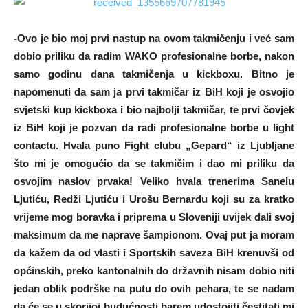
-Ovo je bio moj prvi nastup na ovom takmičenju i već sam
dobio priliku da radim WAKO profesionalne borbe, nakon
samo godinu dana takmičenja u kickboxu. Bitno je
napomenuti da sam ja prvi takmičar iz BiH koji je osvojio
svjetski kup kickboxa i bio najbolji takmičar, te prvi čovjek
iz BiH koji je pozvan da radi profesionalne borbe u light
contactu. Hvala puno Fight clubu „Gepard“ iz Ljubljane
što mi je omogućio da se takmičim i dao mi priliku da
osvojim naslov prvaka! Veliko hvala trenerima Sanelu
Ljutiću, Redži Ljutiću i Urošu Bernardu koji su za kratko
vrijeme mog boravka i priprema u Sloveniji uvijek dali svoj
maksimum da me naprave šampionom. Ovaj put ja moram
da kažem da od vlasti i Sportskih saveza BiH krenuvši od
općinskih, preko kantonalnih do državnih nisam dobio niti
jedan oblik podrške na putu do ovih pehara, te se nadam
da će se u skorijoj budućnosti barem udostojiti čestitati mi