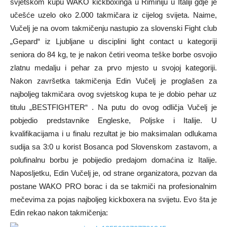
svjetskom kupu WAKO kickboxinga u Riminiju u Italiji gdje je
učešće uzelo oko 2.000 takmičara iz cijelog svijeta. Naime,
Vučelj je na ovom takmičenju nastupio za slovenski Fight club
„Gepard“ iz Ljubljane u disciplini light contact u kategoriji
seniora do 84 kg, te je nakon četiri veoma teške borbe osvojio
zlatnu medalju i pehar za prvo mjesto u svojoj kategoriji.
Nakon završetka takmičenja Edin Vučelj je proglašen za
najboljeg takmičara ovog svjetskog kupa te je dobio pehar uz
titulu „BESTFIGHTER“ . Na putu do ovog odličja Vučelj je
pobjedio predstavnike Engleske, Poljske i Italije. U
kvalifikacijama i u finalu rezultat je bio maksimalan odlukama
sudija sa 3:0 u korist Bosanca pod Slovenskom zastavom, a
polufinalnu borbu je pobijedio predajom domaćina iz Italije.
Naposljetku, Edin Vučelj je, od strane organizatora, pozvan da
postane WAKO PRO borac i da se takmiči na profesionalnim
mečevima za pojas najboljeg kickboxera na svijetu. Evo šta je
Edin rekao nakon takmičenja: