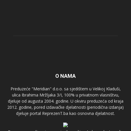
O NAMA
Preduzeće "Meridian" d.o.o. sa sjedištem u Velikoj Kladuši,
ulica Ibrahima Mržljaka 3/I, 100% u privatnom vlasništvu,
djeluje od augusta 2004. godine. U okviru preduzeća od kraja
2012. godine, pored izdavačke djelatnosti (periodična izdanja)
djeluje portal ReprezenT.ba kao osnovna djelatnost.