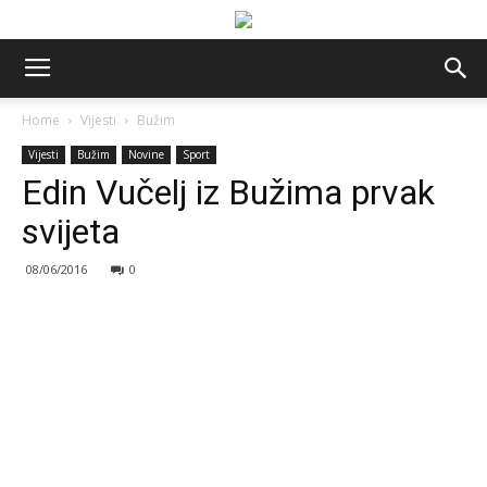
Home
Vijesti
Bužim
Vijesti
Bužim
Novine
Sport
Edin Vučelj iz Bužima prvak
svijeta
08/06/2016
0