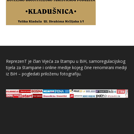
ReprezenT je član Vijeća za štampu u BiH, samoregulacijskog
tijela za štampane i online medije kojeg čine renomirani mediji
iz BiH – pogledati priloženu fotografiju.