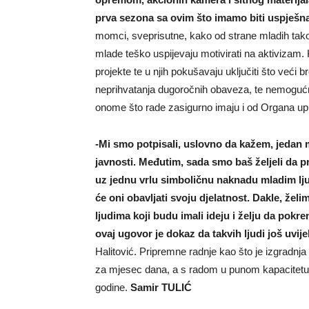
prva sezona sa ovim što imamo biti uspješn
momci, sveprisutne, kako od strane mladih tako
mlade teško uspijevaju motivirati na aktivizam. 
projekte te u njih pokušavaju uključiti što veći b
neprihvatanja dugoročnih obaveza, te nemogućn
onome što rade zasigurno imaju i od Organa up
-Mi smo potpisali, uslovno da kažem, jedan 
javnosti. Međutim, sada smo baš željeli da 
uz jednu vrlu simboličnu naknadu mladim lj
će oni obavljati svoju djelatnost. Dakle, že
ljudima koji budu imali ideju i želju da pokren
ovaj ugovor je dokaz da takvih ljudi još uvij
Halitović. Pripremne radnje kao što je izgradnja
za mjesec dana, a s radom u punom kapacitetu Z
godine.
Samir TULIĆ