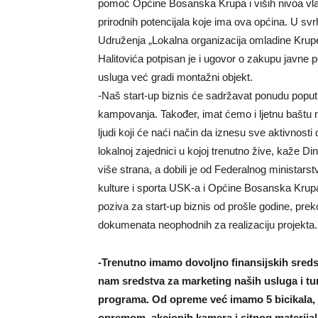
pomoć Općine Bosanska Krupa i viših nivoa vlasti
prirodnih potencijala koje ima ova općina. U svr
Udruženja „Lokalna organizacija omladine Krup
Halitovića potpisan je i ugovor o zakupu javne
usluga već gradi montažni objekt.
-Naš start-up biznis će sadržavat ponudu poput r
kampovanja. Također, imat ćemo i ljetnu baštu
ljudi koji će naći način da iznesu sve aktivnosti
lokalnoj zajednici u kojoj trenutno žive, kaže Di
više strana, a dobili je od Federalnog ministars
kulture i sporta USK-a i Općine Bosanska Krup
poziva za start-up biznis od prošle godine, prek
dokumenata neophodnih za realizaciju projekta.
-Trenutno imamo dovoljno finansijskih sred
nam sredstva za marketing naših usluga i tu
programa. Od opreme već imamo 5 bicikala,
opremom, akcionih kamera i sitnog materijal