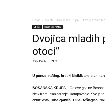
Home
Vijesti
Bosanska Krupa
Dvojica mladih p
Vijesti
Bosanska Krupa
Dvojica mladih 
otoci“
02/04/2017
0
U ponudi rafting, brdski biciklizam, planina
BOSANSKA KRUPA
– Od ove godine Bosanska 
biciklizam, planinarenje i kampovanje. Sve je to
entuzijasta,
Dine Zjakića
i
Dine Bešlagića
. Nai