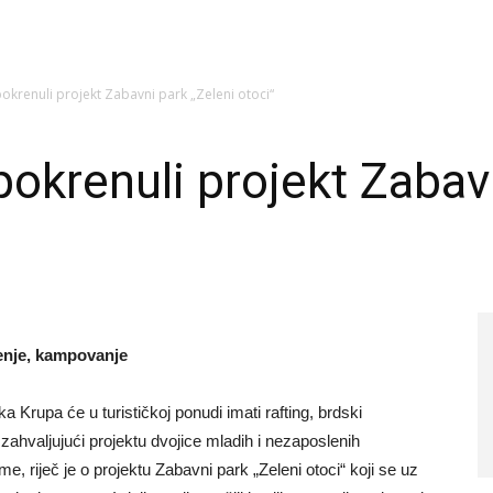
okrenuli projekt Zabavni park „Zeleni otoci“
pokrenuli projekt Zabav
renje, kampovanje
Krupa će u turističkoj ponudi imati rafting, brdski
 zahvaljujući projektu dvojice mladih i nezaposlenih
me, riječ je o projektu Zabavni park „Zeleni otoci“ koji se uz