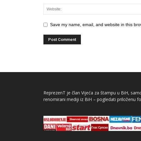
Save my name, email, and website in this bro
ReprezenT je član Vijeća za štampu u BiH, samor
renomirani mediji iz BiH – pogledati priloženu fo