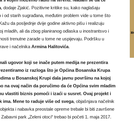
a
, dodaje Zjakić. Pozitivne kritike su, kako naglašaju
 i od starih sugrađana, međutim problem vide u tome što
Kažu da posljednje dvije godine aktivno pišu i realizuju
roj mladih, ali da zbog planiranog odlaska u inostrantsvo i
osti trenutne zarade u tome ne uspijevaju. Podršku u
rave i načelnika
Armina Halitovića
.
mali ugovor koji se inače putem medija ne prezentira
prezentiramo iz razloga što je Općina Bosanska Krupa
udima u Bosanskoj Krupi dala javnu površinu na kojoj
limo na ovaj način da poručimo da će Općina svim mladim
u vlastiti biznis pomoći i izaći u susret. Ovaj projekt i
ek ima. Mene to raduje više od svega
, objašnjava načelnik
 objekta i nabavka preostale opreme trebale bi biti završene
abavni park „Zeleni otoci“ trebao bi početi 1. maja 2017.