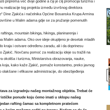
 priprema već dvije godine a čiji je cilj promocija turizma i
hu realizacije tog projekta između izvršnog direktora
e“ Dine Zjakića i načelnika Općine Bosanska Krupa Armina
 površine u Malim adama gdje se za pružanje pomenutih
aftinga, mountain bikinga, hikinga, planinarenja i
 na Malim adama. Oko ove ideje okupljeno je desetak mladih
 do kraja i ostvare određenu zaradu, ali i da doprinesu
no Zjakić. Novčanu pomoć za realizaciju ideje su tražili na
tva okoliša i turizma, Ministarstva obrazovanja, nauke,
a koja, kako kaže Zjakić, pomaže konstantno, preko javnog
o olakšane i efikasne administracije, do obezbjeđenja
stava za izgradnju našeg montažnog objekta. Trebat će
rističke ponude koju ćemo imati u sklopu našeg
 jedan rafting čamac sa kompletnom pratećom
a s kojim možemo raditi na terenu. Nadam se da će