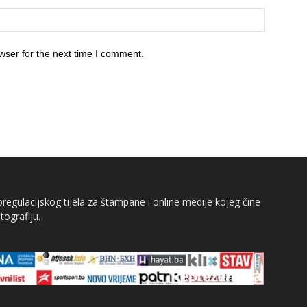
wser for the next time I comment.
egulacijskog tijela za štampane i online medije kojeg čine
tografiju.