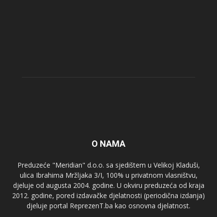
O NAMA
Preduzeće "Meridian" d.o.o. sa sjedištem u Velikoj Kladuši,
ulica Ibrahima Mržljaka 3/I, 100% u privatnom vlasništvu,
djeluje od augusta 2004. godine. U okviru preduzeća od kraja
2012. godine, pored izdavačke djelatnosti (periodična izdanja)
djeluje portal ReprezenT.ba kao osnovna djelatnost.