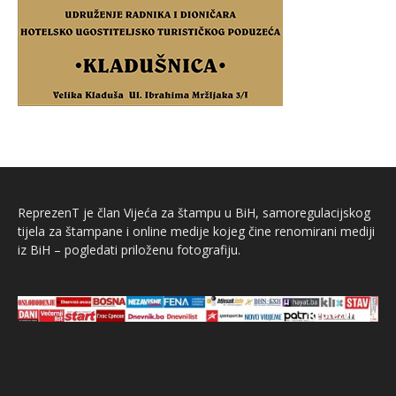
ReprezenT je član Vijeća za štampu u BiH, samoregulacijskog
tijela za štampane i online medije kojeg čine renomirani mediji
iz BiH – pogledati priloženu fotografiju.