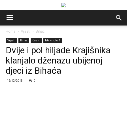
Home
Vijesti
Bihać
Vijesti
Bihać
Cazin
Istaknuto 1
Dvije i pol hiljade Krajišnika
klanjalo dženazu ubijenoj
djeci iz Bihaća
16/12/2018
0