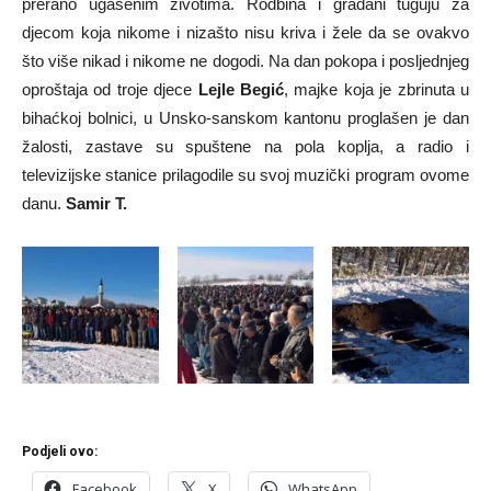
prerano ugašenim životima. Rodbina i građani tuguju za
djecom koja nikome i nizašto nisu kriva i žele da se ovakvo
što više nikad i nikome ne dogodi. Na dan pokopa i posljednjeg
oproštaja od troje djece
Lejle Begić
, majke koja je zbrinuta u
bihaćkoj bolnici, u Unsko-sanskom kantonu proglašen je dan
žalosti, zastave su spuštene na pola koplja, a radio i
televizijske stanice prilagodile su svoj muzički program ovome
danu.
Samir T.
Podjeli ovo:
Facebook
X
WhatsApp