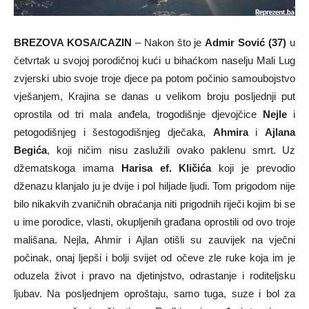
BREZOVA KOSA/CAZIN
– Nakon što je
Admir Sović (37)
u
četvrtak u svojoj porodičnoj kući u bihaćkom naselju Mali Lug
zvjerski ubio svoje troje djece pa potom počinio samoubojstvo
vješanjem, Krajina se danas u velikom broju posljednji put
oprostila od tri mala anđela, trogodišnje djevojčice
Nejle
i
petogodišnjeg i šestogodišnjeg dječaka,
Ahmira
i
Ajlana
Begića
, koji ničim nisu zaslužili ovako paklenu smrt. Uz
džematskoga imama
Harisa ef. Kličića
koji je prevodio
dženazu klanjalo ju je dvije i pol hiljade ljudi. Tom prigodom nije
bilo nikakvih zvaničnih obraćanja niti prigodnih riječi kojim bi se
u ime porodice, vlasti, okupljenih građana oprostili od ovo troje
mališana. Nejla, Ahmir i Ajlan otišli su zauvijek na vječni
počinak, onaj ljepši i bolji svijet od očeve zle ruke koja im je
oduzela život i pravo na djetinjstvo, odrastanje i roditeljsku
ljubav. Na posljednjem oproštaju, samo tuga, suze i bol za