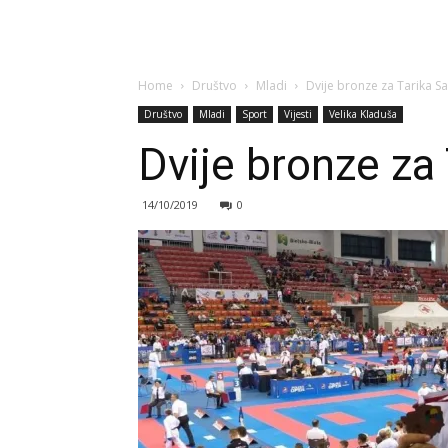
Home
Društvo
Mladi
Dvije bronze za Tarika Sa
Društvo
Mladi
Sport
Vijesti
Velika Kladuša
Dvije bronze za 
14/10/2019
0