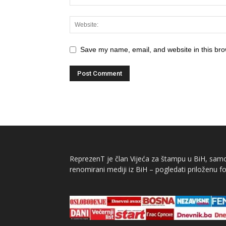
Save my name, email, and website in this bro
ReprezenT je član Vijeća za štampu u BiH, samor
renomirani mediji iz BiH – pogledati priloženu fo