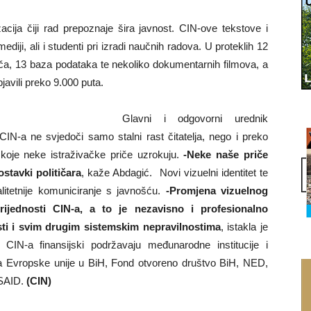
cija čiji rad prepoznaje šira javnost. CIN-ove tekstove i
diji, ali i studenti pri izradi naučnih radova. U proteklih 12
riča, 13 baza podataka te nekoliko dokumentarnih filmova, a
bjavili preko 9.000 puta.
Glavni i odgovorni urednik
CIN-a ne svjedoči samo stalni rast čitatelja, nego i preko
 koje neke istraživačke priče uzrokuju.
-Neke naše priče
stavki političara
, kaže Abdagić. Novi vizuelni identitet te
itetnije komuniciranje s javnošću.
-Promjena vizuelnog
ijednosti CIN-a, a to je nezavisno i profesionalno
asti i svim drugim sistemskim nepravilnostima
, istakla je
 CIN-a finansijski podržavaju međunarodne institucije i
a Evropske unije u BiH, Fond otvoreno društvo BiH, NED,
USAID.
(CIN)