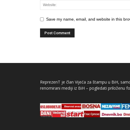
Save my name, email, and website in this bro
ReprezenT je član Vijeća za štampu u BiH, samor
renomirani mediji iz BiH – pogledati priloženu fo