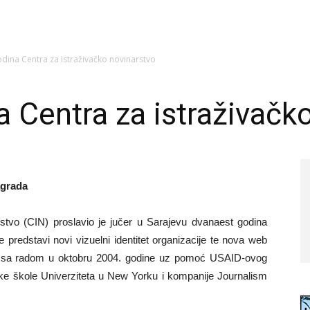
dina Centra za istraživačko novinarstvo
 Centra za istraživačk
agrada
stvo (CIN) proslavio je jučer u Sarajevu dvanaest godina
e predstavi novi vizuelni identitet organizacije te nova web
la sa radom u oktobru 2004. godine uz pomoć USAID-ovog
ke škole Univerziteta u New Yorku i kompanije Journalism