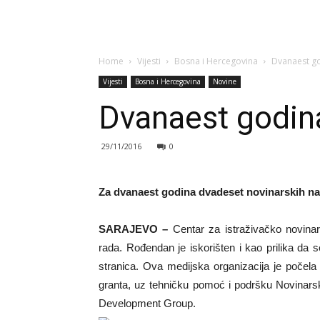
Home
Vijesti
Bosna i Hercegovina
Dvanaest go
Vijesti
Bosna i Hercegovina
Novine
Dvanaest godina
29/11/2016
0
Za dvanaest godina dvadeset novinarskih n
SARAJEVO –
Centar za istraživačko novinar
rada. Rođendan je iskorišten i kao prilika da s
stranica. Ova medijska organizacija je poče
granta, uz tehničku pomoć i podršku Novinars
Development Group.