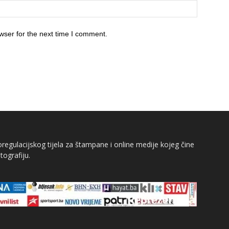
wser for the next time I comment.
egulacijskog tijela za štampane i online medije kojeg čine
tografiju.