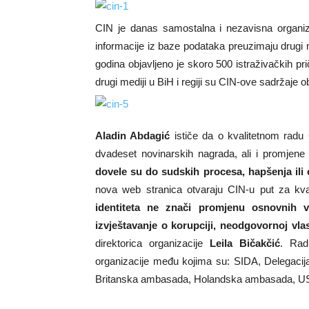
CIN je danas samostalna i nezavisna organiza
informacije iz baze podataka preuzimaju drugi me
godina objavljeno je skoro 500 istraživačkih p
drugi mediji u BiH i regiji su CIN-ove sadržaje o
Aladin Abdagić
ističe da o kvalitetnom radu 
dvadeset novinarskih nagrada, ali i promjene
dovele su do sudskih procesa, hapšenja ili o
nova web stranica otvaraju CIN-u put za kval
identiteta ne znači promjenu osnovnih vr
izvještavanje o korupciji, neodgovornoj vl
direktorica organizacije
Leila Bičakčić
. Rad
organizacije među kojima su: SIDA, Delegacij
Britanska ambasada, Holandska ambasada, 