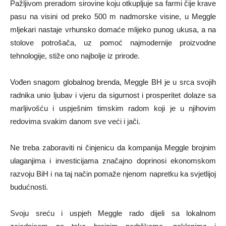
Pažljivom preradom sirovine koju otkupljuje sa farmi čije krave
pasu na visini od preko 500 m nadmorske visine, u Meggle
mljekari nastaje vrhunsko domaće mlijeko punog ukusa, a na
stolove potrošača, uz pomoć najmodernije proizvodne
tehnologije, stiže ono najbolje iz prirode.
Vođen snagom globalnog brenda, Meggle BH je u srca svojih
radnika unio ljubav i vjeru da sigurnost i prosperitet dolaze sa
marljivošću i uspješnim timskim radom koji je u njihovim
redovima svakim danom sve veći i jači.
Ne treba zaboraviti ni činjenicu da kompanija Meggle brojnim
ulaganjima i investicijama značajno doprinosi ekonomskom
razvoju BiH i na taj način pomaže njenom napretku ka svjetlijoj
budućnosti.
Svoju sreću i uspjeh Meggle rado dijeli sa lokalnom