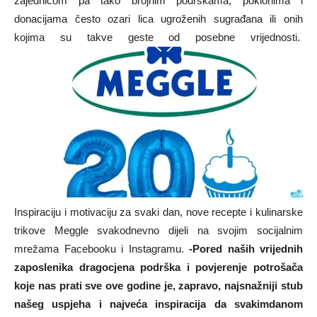
zajednicom pa tako brojnim podrškama, poklonima i
donacijama često ozari lica ugroženih sugrađana ili onih
kojima su takve geste od posebne vrijednosti.
Inspiraciju i motivaciju za svaki dan, nove recepte i kulinarske
trikove Meggle svakodnevno dijeli na svojim socijalnim
mrežama Facebooku i Instagramu.
-Pored naših vrijednih
zaposlenika dragocjena podrška i povjerenje potrošača
koje nas prati sve ove godine je, zapravo, najsnažniji stub
našeg uspjeha i najveća inspiracija da svakimdanom