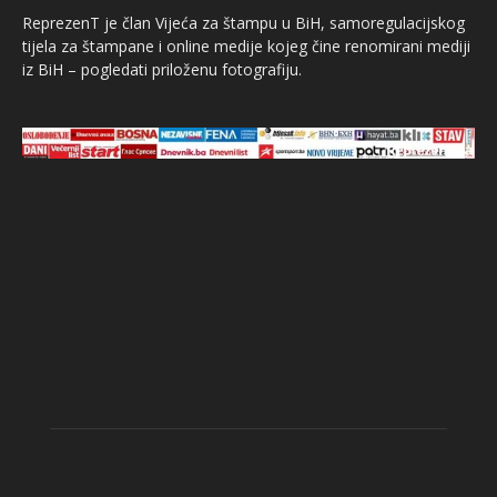
ReprezenT je član Vijeća za štampu u BiH, samoregulacijskog
tijela za štampane i online medije kojeg čine renomirani mediji
iz BiH – pogledati priloženu fotografiju.