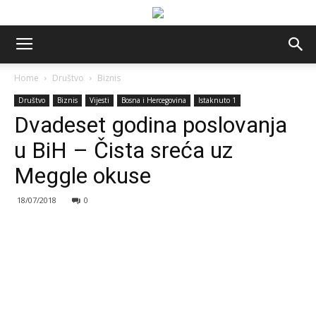
Home
Društvo
Biznis
Društvo
Biznis
Vijesti
Bosna i Hercegovina
Istaknuto 1
Dvadeset godina poslovanja
u BiH – Čista sreća uz
Meggle okuse
18/07/2018
0