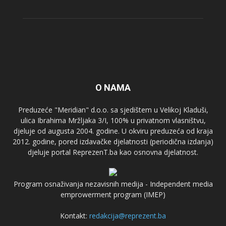
O NAMA
Preduzeće "Meridian" d.o.o. sa sjedištem u Velikoj Kladuši,
ulica Ibrahima Mržljaka 3/I, 100% u privatnom vlasništvu,
djeluje od augusta 2004. godine. U okviru preduzeća od kraja
2012. godine, pored izdavačke djelatnosti (periodična izdanja)
djeluje portal ReprezenT.ba kao osnovna djelatnost.
Program osnaživanja nezavisnih medija - Independent media
emprowerment program (IMEP)
Kontakt:
redakcija@reprezent.ba