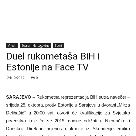
Vijesti
Bosna i Hercegovina
Sport
Duel rukometaša BiH i
Estonije na Face TV
24/10/2017
0
SARAJEVO –
Rukometna reprezentacija BiH sutra navečer –
srijeda 25. oktobra, protiv Estonije u Sarajevu u dvorani „Mirza
Delibašić“ u 20:00 sati otvorit će kvalifikacije za Svjetsko
prvenstvo koje će se 2019. godine održati u Njemačkoj i
Danskoj. Direktan prijenos utakmice iz Skenderije emitira