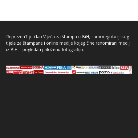
ReprezenT je član Vijeća za štampu u BiH, samoregulacijskog
tijela za štampane i online medije kojeg čine renomirani mediji
iz BiH – pogledati priloženu fotografiju.