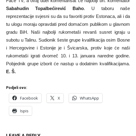
Face TV, a ovaj duel komentarisat će najbolji bh. komentator
Sabahudin Topalbećirević Baho
. U taboru naše
reprezentacije svjesni su da su favoriti protiv Estonaca, ali i da
tu ulogu moraju opravdati pred domaćom publikom u glavnom
gradu BiH. Naši najbolji rukometaši revanš susret igraju u
subotu u Talinu. Sudionik šeste grupe kvalifikacija osim Bosne
i Hercegovine i Estonije je i Švicarska, protiv koje će naši
rukometaši igrati dvomeč 10. i 13. januara naredne godine.
Pobjednik grupe izborit će nastup u dodatnim kvalifikacijama.
E. Š.
Podjeli ovo:
Facebook
X
WhatsApp
Ispis
LEAVE A REPLY