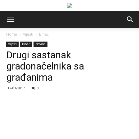
Home
Vijesti
Bihać
Vijesti
Bihać
Novine
Drugi sastanak
gradonačelnika sa
građanima
17/01/2017
0