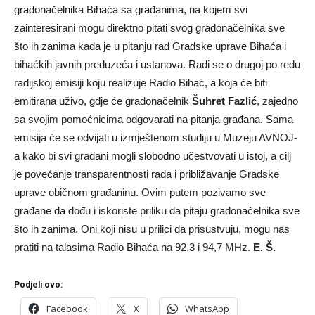
gradonačelnika Bihaća sa građanima, na kojem svi
zainteresirani mogu direktno pitati svog gradonačelnika sve
što ih zanima kada je u pitanju rad Gradske uprave Bihaća i
bihaćkih javnih preduzeća i ustanova. Radi se o drugoj po redu
radijskoj emisiji koju realizuje Radio Bihać, a koja će biti
emitirana uživo, gdje će gradonačelnik
Šuhret Fazlić
, zajedno
sa svojim pomoćnicima odgovarati na pitanja građana. Sama
emisija će se odvijati u izmještenom studiju u Muzeju AVNOJ-
a kako bi svi građani mogli slobodno učestvovati u istoj, a cilj
je povećanje transparentnosti rada i približavanje Gradske
uprave običnom građaninu. Ovim putem pozivamo sve
građane da dođu i iskoriste priliku da pitaju gradonačelnika sve
što ih zanima. Oni koji nisu u prilici da prisustvuju, mogu nas
pratiti na talasima Radio Bihaća na 92,3 i 94,7 MHz.
E. Š.
Podjeli ovo:
Facebook
X
WhatsApp