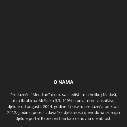
O NAMA
Preduzeće "Meridian" d.o.o. sa sjedištem u Velikoj Kladuši,
ulica Ibrahima Mržljaka 3/I, 100% u privatnom vlasništvu,
djeluje od augusta 2004. godine. U okviru preduzeća od kraja
2012. godine, pored izdavačke djelatnosti (periodična izdanja)
djeluje portal ReprezenT.ba kao osnovna djelatnost.