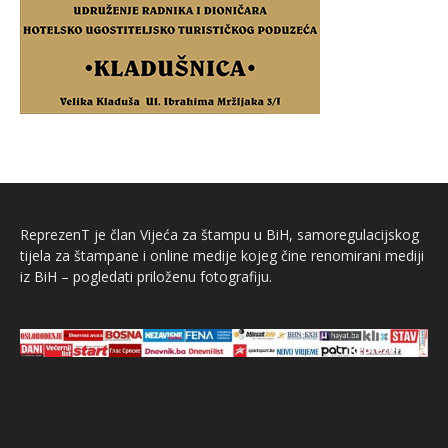
ReprezenT je član Vijeća za štampu u BiH, samoregulacijskog
tijela za štampane i online medije kojeg čine renomirani mediji
iz BiH – pogledati priloženu fotografiju.