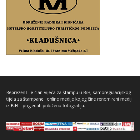
ReprezenT je član Vijeća za štampu u BiH, samoregulacijskog
tijela za štampane i online medije kojeg čine renomirani mediji
iz BiH – pogledati priloženu fotografiju.