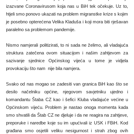
izazvane Coronavirusom koja nas u BiH tek očekuje. Uz to,
htjeli smo ponovo ukazati na problem migranstke krize s kojim
je posebno opterećena Velika Kladuša i koji mora biti rješavan
paralelno sa problemom pandemije.
Nismo namjerali politizirati, to ni sada ne želimo, ali vladajuća
struktura zatečena ovom situacijom i našim zahtjevom za
sazivanje sjednice Općinskog vijeća u tome je vidjela
provokaciju što nam nije bila namjera.
Svako od nas mogao se zadesiti van granica BiH kao što se
desilo načelniku općine, njegovom savjetniku ujedno i
komandantu Štaba CZ kao i šefici Kluba vladajuće većine u
Općinskom vijeću. Problem je nastao onoga momenta kada
smo shvatili da Štab CZ ne djeluje i da ne reagira na zahtjeve,
preporuke i naredbe koje su im upućivali iz USK i FBiH. Kod
građana smo osjetili veliku nesigurnost i strah zbog ovih