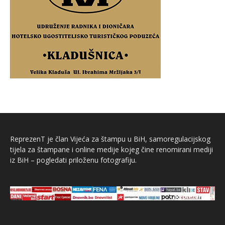
ReprezenT je član Vijeća za štampu u BiH, samoregulacijskog
tijela za štampane i online medije kojeg čine renomirani mediji
iz BiH – pogledati priloženu fotografiju.