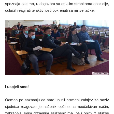
spoznaja pa smo, u dogovoru sa ostalim strankama opozicije,
odlučili reagirati te aktivnosti pokrenuti sa mrtve tačke.
I uspjeli smo!
Odmah po saznanju da smo uputili pismeni zahtjev za saziv
sjednice reagovao je načenik općine na neočekivan način,
zabranivši svim državnim službenicima, pa i onim iz službe