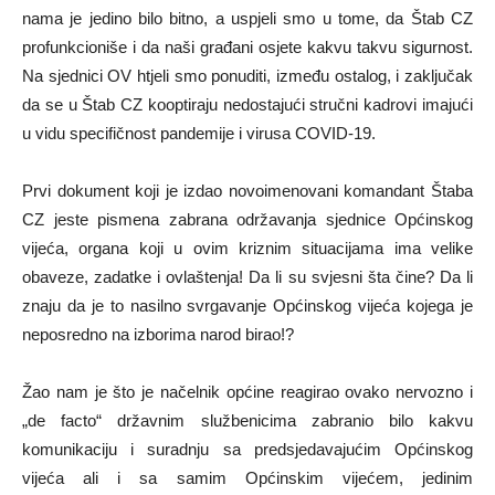
nama je jedino bilo bitno, a uspjeli smo u tome, da Štab CZ
profunkcioniše i da naši građani osjete kakvu takvu sigurnost.
Na sjednici OV htjeli smo ponuditi, između ostalog, i zaključak
da se u Štab CZ kooptiraju nedostajući stručni kadrovi imajući
u vidu specifičnost pandemije i virusa COVID-19.
Prvi dokument koji je izdao novoimenovani komandant Štaba
CZ jeste pismena zabrana održavanja sjednice Općinskog
vijeća, organa koji u ovim kriznim situacijama ima velike
obaveze, zadatke i ovlaštenja! Da li su svjesni šta čine? Da li
znaju da je to nasilno svrgavanje Općinskog vijeća kojega je
neposredno na izborima narod birao!?
Žao nam je što je načelnik općine reagirao ovako nervozno i
„de facto“ državnim službenicima zabranio bilo kakvu
komunikaciju i suradnju sa predsjedavajućim Općinskog
vijeća ali i sa samim Općinskim vijećem, jedinim