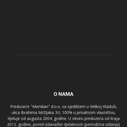
O NAMA
Preduzeće "Meridian" d.o.o. sa sjedištem u Velikoj Kladuši,
ulica Ibrahima Mržljaka 3/I, 100% u privatnom vlasništvu,
djeluje od augusta 2004. godine. U okviru preduzeća od kraja
2012. godine, pored izdavačke djelatnosti (periodična izdanja)