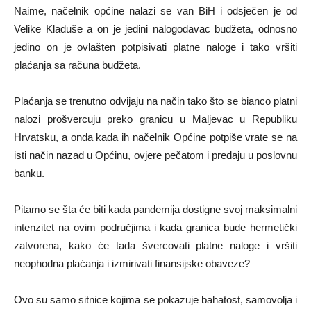
Naime, načelnik općine nalazi se van BiH i odsječen je od
Velike Kladuše a on je jedini nalogodavac budžeta, odnosno
jedino on je ovlašten potpisivati platne naloge i tako vršiti
plaćanja sa računa budžeta.
Plaćanja se trenutno odvijaju na način tako što se bianco platni
nalozi prošvercuju preko granicu u Maljevac u Republiku
Hrvatsku, a onda kada ih načelnik Općine potpiše vrate se na
isti način nazad u Općinu, ovjere pečatom i predaju u poslovnu
banku.
Pitamo se šta će biti kada pandemija dostigne svoj maksimalni
intenzitet na ovim područjima i kada granica bude hermetički
zatvorena, kako će tada švercovati platne naloge i vršiti
neophodna plaćanja i izmirivati finansijske obaveze?
Ovo su samo sitnice kojima se pokazuje bahatost, samovolja i