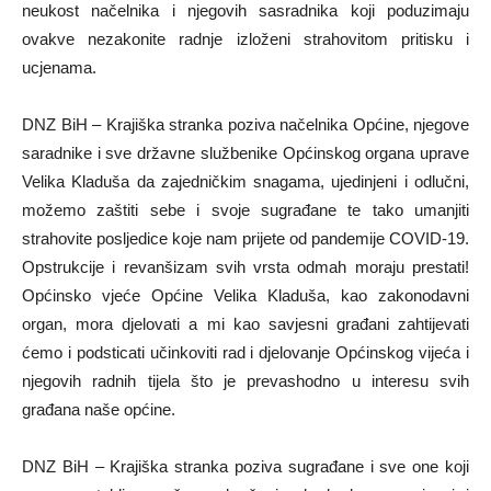
neukost načelnika i njegovih sasradnika koji poduzimaju
ovakve nezakonite radnje izloženi strahovitom pritisku i
ucjenama.
DNZ BiH – Krajiška stranka poziva načelnika Općine, njegove
saradnike i sve državne službenike Općinskog organa uprave
Velika Kladuša da zajedničkim snagama, ujedinjeni i odlučni,
možemo zaštiti sebe i svoje sugrađane te tako umanjiti
strahovite posljedice koje nam prijete od pandemije COVID-19.
Opstrukcije i revanšizam svih vrsta odmah moraju prestati!
Općinsko vjeće Općine Velika Kladuša, kao zakonodavni
organ, mora djelovati a mi kao savjesni građani zahtijevati
ćemo i podsticati učinkoviti rad i djelovanje Općinskog vijeća i
njegovih radnih tijela što je prevashodno u interesu svih
građana naše općine.
DNZ BiH – Krajiška stranka poziva sugrađane i sve one koji