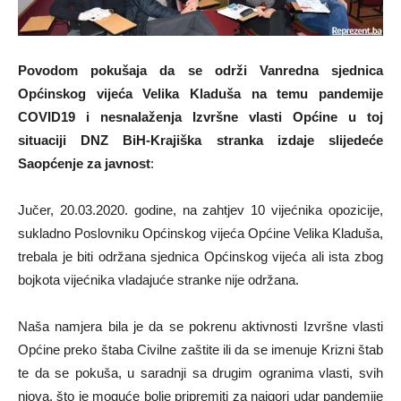
Povodom pokušaja da se održi Vanredna sjednica
Općinskog vijeća Velika Kladuša na temu pandemije
COVID19 i nesnalaženja Izvršne vlasti Općine u toj
situaciji DNZ BiH-Krajiška stranka izdaje slijedeće
Saopćenje za javnost
:
Jučer, 20.03.2020. godine, na zahtjev 10 vijećnika opozicije,
sukladno Poslovniku Općinskog vijeća Općine Velika Kladuša,
trebala je biti održana sjednica Općinskog vijeća ali ista zbog
bojkota vijećnika vladajuće stranke nije održana.
Naša namjera bila je da se pokrenu aktivnosti Izvršne vlasti
Općine preko štaba Civilne zaštite ili da se imenuje Krizni štab
te da se pokuša, u saradnji sa drugim ogranima vlasti, svih
niova, što je moguće bolje pripremiti za najgori udar pandemije