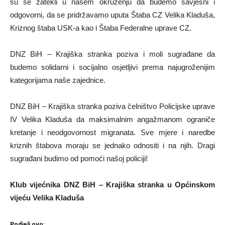
su se zatekli u našem okruženju da budemo savjesni i
odgovorni, da se pridržavamo uputa Štaba CZ Velika Kladuša,
Kriznog štaba USK-a kao i Štaba Federalne uprave CZ.
DNZ BiH – Krajiška stranka poziva i moli sugrađane da
budemo solidarni i socijalno osjetljivi prema najugroženijim
kategorijama naše zajednice.
DNZ BiH – Krajiška stranka poziva čelništvo Policijske uprave
IV Velika Kladuša da maksimalnim angažmanom ograniče
kretanje i neodgovornost migranata. Sve mjere i naredbe
kriznih štabova moraju se jednako odnositi i na njih. Dragi
sugrađani budimo od pomoći našoj policiji!
Klub vijećnika DNZ BiH – Krajiška stranka u Općinskom
vijeću Velika Kladuša
Podjeli ovo: