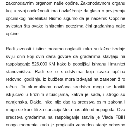
zakonodavnim organom naše općine. Zakonodavnom organu
koji u svoj nadležnosti ima i ovlašćenje da glasa o povjerenju
općinskog načelnika! Nismo sigurno da je načelnik Oopćine
svjestan šta ovako ishitrenim potezima čini građanima naše
općine!
Radi javnosti i istine moramo naglasiti kako su lažne tvrdnje
sviju onih koji ovih dana govore da građanima stavljaju na
raspolaganje 526.000 KM kako bi poboljšali ishranu i imunitet
stanovništva. Radi se o sredstvima koja svaka općina
redovno, godišnje, iz budžeta mora izdvajati na zaseban žiro
račun. Ta akumulirana novčana sredstva mogu se korititi
isključivo u kriznim situacijama, kakva je sada, i strogo su
namjenska. Dakle, niko nije dao ta sredstva osim zakona i
mogu se koristiti za sanaciju šteta nastalih od nepogoda. Ova
sredstva građanima na raspolaganje stavila je Vlada FBiH
onoga momenta kada je proglasila vanredno stanje odnosno