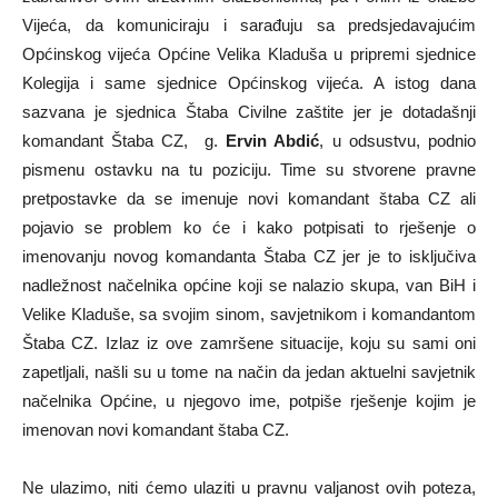
Vijeća, da komuniciraju i sarađuju sa predsjedavajućim
Općinskog vijeća Općine Velika Kladuša u pripremi sjednice
Kolegija i same sjednice Općinskog vijeća. A istog dana
sazvana je sjednica Štaba Civilne zaštite jer je dotadašnji
komandant Štaba CZ, g.
Ervin Abdić
, u odsustvu, podnio
pismenu ostavku na tu poziciju. Time su stvorene pravne
pretpostavke da se imenuje novi komandant štaba CZ ali
pojavio se problem ko će i kako potpisati to rješenje o
imenovanju novog komandanta Štaba CZ jer je to isključiva
nadležnost načelnika općine koji se nalazio skupa, van BiH i
Velike Kladuše, sa svojim sinom, savjetnikom i komandantom
Štaba CZ. Izlaz iz ove zamršene situacije, koju su sami oni
zapetljali, našli su u tome na način da jedan aktuelni savjetnik
načelnika Općine, u njegovo ime, potpiše rješenje kojim je
imenovan novi komandant štaba CZ.
Ne ulazimo, niti ćemo ulaziti u pravnu valjanost ovih poteza,