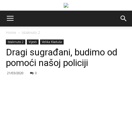
Home
Istaknuto 2
Istaknuto 2
Vijesti
Velika Kladuša
Dragi sugrađani, budimo od
pomoći našoj policiji
21/03/2020
0