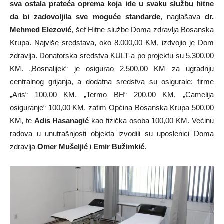
sva ostala prateća oprema koja ide u svaku službu hitne
da bi zadovoljila sve moguće standarde
, naglašava
dr.
Mehmed Elezović
, šef Hitne službe Doma zdravlja Bosanska
Krupa. Najviše sredstava, oko 8.000,00 KM, izdvojio je Dom
zdravlja. Donatorska sredstva KULT-a po projektu su 5.300,00
KM. „Bosnalijek“ je osigurao 2.500,00 KM za ugradnju
centralnog grijanja, a dodatna sredstva su osigurale: firme
„Aris“ 100,00 KM, „Termo BH“ 200,00 KM, „Camelija
osiguranje“ 100,00 KM, zatim Općina Bosanska Krupa 500,00
KM, te
Adis Hasanagić
kao fizička osoba 100,00 KM. Većinu
radova u unutrašnjosti objekta izvodili su uposlenici Doma
zdravlja
Omer Mušeljić
i
Emir Bužimkić
.