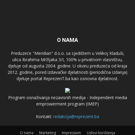
O NAMA
Preduzeće "Meridian" d.o.o. sa sjedištem u Velikoj Kladuši,
ulica Ibrahima Mržljaka 3/I, 100% u privatnom vlasništvu,
djeluje od augusta 2004. godine. U okviru preduzeća od kraja
2012. godine, pored izdavačke djelatnosti (periodična izdanja)
djeluje portal ReprezenT.ba kao osnovna djelatnost.
Program osnaživanja nezavisnih medija - Independent media
emprowerment program (IMEP)
Kontakt:
redakcija@reprezent.ba
O nama
Marketing
Impressum
Uslovi korištenja