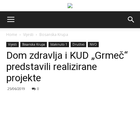
Home
Vijesti
Bosanska Krupa
Vijesti
Bosanska Krupa
Istaknuto 1
Društvo
NVO
Dom zdravlja i KUD „Grmeč“
predstavili realizirane
projekte
25/06/2019
0