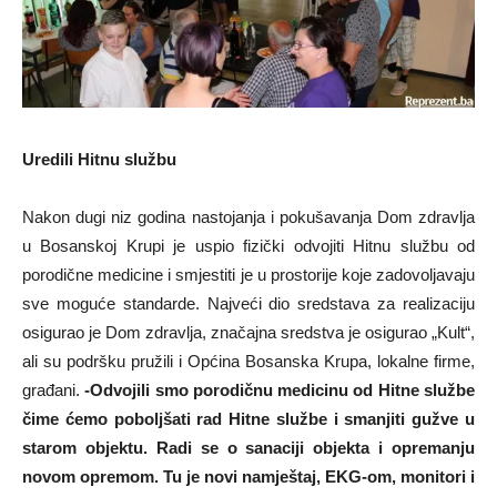
Uredili Hitnu službu
Nakon dugi niz godina nastojanja i pokušavanja Dom zdravlja
u Bosanskoj Krupi je uspio fizički odvojiti Hitnu službu od
porodične medicine i smjestiti je u prostorije koje zadovoljavaju
sve moguće standarde. Najveći dio sredstava za realizaciju
osigurao je Dom zdravlja, značajna sredstva je osigurao „Kult“,
ali su podršku pružili i Općina Bosanska Krupa, lokalne firme,
građani.
-Odvojili smo porodičnu medicinu od Hitne službe
čime ćemo poboljšati rad Hitne službe i smanjiti gužve u
starom objektu. Radi se o sanaciji objekta i opremanju
novom opremom. Tu je novi namještaj, EKG-om, monitori i