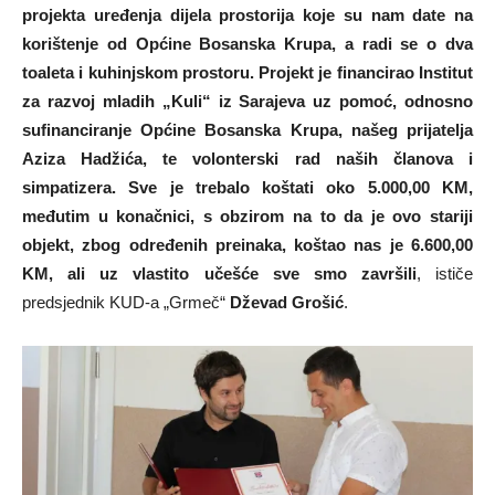
projekta uređenja dijela prostorija koje su nam date na
korištenje od Općine Bosanska Krupa, a radi se o dva
toaleta i kuhinjskom prostoru. Projekt je financirao Institut
za razvoj mladih „Kuli“ iz Sarajeva uz pomoć, odnosno
sufinanciranje Općine Bosanska Krupa, našeg prijatelja
Aziza Hadžića, te volonterski rad naših članova i
simpatizera. Sve je trebalo koštati oko 5.000,00 KM,
međutim u konačnici, s obzirom na to da je ovo stariji
objekt, zbog određenih preinaka, koštao nas je 6.600,00
KM, ali uz vlastito učešće sve smo završili
, ističe
predsjednik KUD-a „Grmeč“
Dževad Grošić
.