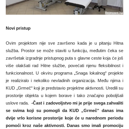
Novi pristup
Ovim projektom nije sve završeno kada je u pitanju Hitna
služba. Prostor se može staviti u funkciju, međutim čeka se
završetak izgradnje pristupnog puta s glavne ceste koja će još
više olakšati rad Hitne službe, povećati njenu fleksibilnost i
funkcionalnost. U okviru programa „Snaga lokalnog“ projekte
je realiziralo i nekoliko nevladinih organizacija. Među njima i
KUD „Grmeč“ koji je predstavio projektne aktivnosti. Uredili su
prostorije objekta u kojem borave i tako značajno poboljšali
uslove rada.
-Čast i zadovoljstvo mi je prije svega zahvaliti
se svima koji su pomogli da KUD „Grmeč“ danas ima
dvije vrlo korisne prostorije koje će u narednom periodu
pomoći kroz naše aktivnosti. Danas smo imali promociju