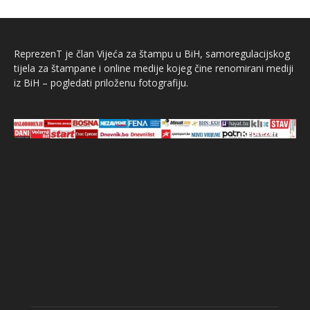
ReprezenT je član Vijeća za štampu u BiH, samoregulacijskog
tijela za štampane i online medije kojeg čine renomirani mediji
iz BiH – pogledati priloženu fotografiju.