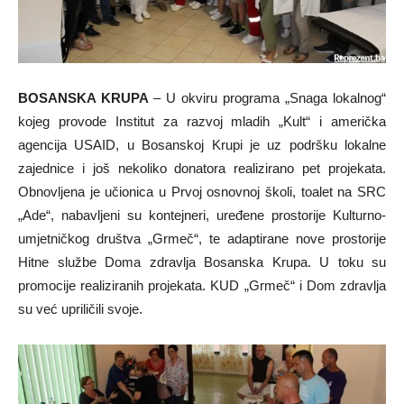
BOSANSKA KRUPA
– U okviru programa „Snaga lokalnog“
kojeg provode Institut za razvoj mladih „Kult“ i američka
agencija USAID, u Bosanskoj Krupi je uz podršku lokalne
zajednice i još nekoliko donatora realizirano pet projekata.
Obnovljena je učionica u Prvoj osnovnoj školi, toalet na SRC
„Ade“, nabavljeni su kontejneri, uređene prostorije Kulturno-
umjetničkog društva „Grmeč“, te adaptirane nove prostorije
Hitne službe Doma zdravlja Bosanska Krupa. U toku su
promocije realiziranih projekata. KUD „Grmeč“ i Dom zdravlja
su već upriličili svoje.